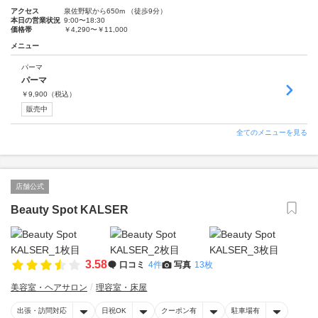
アクセス
泉佐野駅から650m （徒歩9分）
本日の営業状況
9:00〜18:30
価格帯
￥4,290〜￥11,000
メニュー
パーマ
パーマ
￥
9,900
（税込）
販売中
全てのメニューを見る
店舗公式
Beauty Spot KALSER
3.58
口コミ
4件
写真
13枚
美容室・ヘアサロン
理容室・床屋
出張・訪問対応
日祝OK
クーポン有
駐車場有