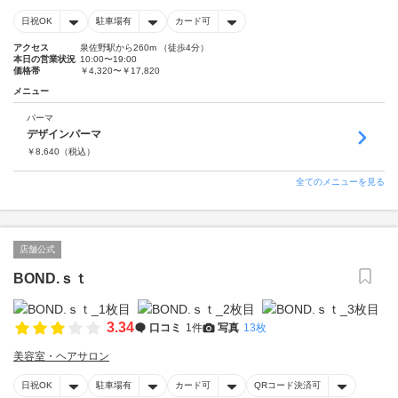
日祝OK
駐車場有
カード可
アクセス
泉佐野駅から260m （徒歩4分）
本日の営業状況
10:00〜19:00
価格帯
￥4,320〜￥17,820
メニュー
パーマ
デザインパーマ
￥
8,640
（税込）
全てのメニューを見る
店舗公式
BOND.ｓｔ
3.34
口コミ
1件
写真
13枚
美容室・ヘアサロン
日祝OK
駐車場有
カード可
QRコード決済可