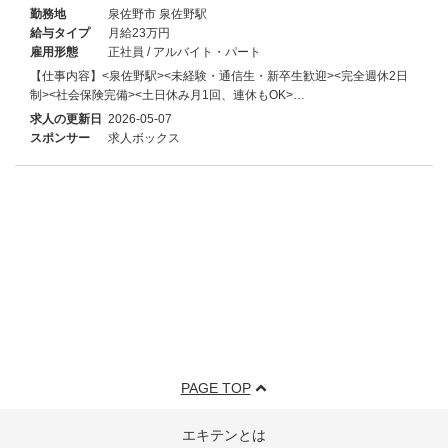
勤務地
泉佐野市 泉佐野駅
給与タイプ
月給23万円
雇用形態
正社員 / アルバイト・パート
【仕事内容】<泉佐野駅><未経験・通信生・新卒生歓迎><完全週休2日
制><社会保険完備><土日休み月1回、連休もOK>…
求人の更新日
2026-05-07
スポンサー
求人ボックス
PAGE TOP
エキテンとは