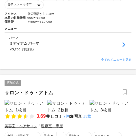
電子マネー決済可
アクセス
泉佐野駅から2.1km
本日の営業状況
9:00〜18:00
価格帯
￥500〜￥10,000
メニュー
パーマ
ミディアム パーマ
￥
5,700
（非課税）
全てのメニューを見る
店舗公式
サロン・ドゥ・アトム
3.69
口コミ
7件
写真
13枚
美容室・ヘアサロン
理容室・床屋
出張・訪問対応
日祝OK
早朝OK
クーポン有