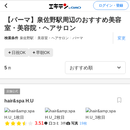
ログイン・登録
【パーマ】泉佐野駅周辺のおすすめ美容
室・美容院・ヘアサロン
変更
検索条件
泉佐野駅
美容室・ヘアサロン
パーマ
日祝OK
早朝OK
5
件
店舗公式
hair&spa H.U
3.51
口コミ
3件
写真
19枚