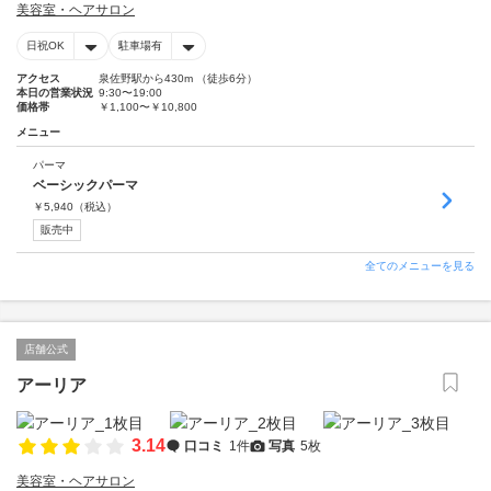
美容室・ヘアサロン
日祝OK
駐車場有
アクセス
泉佐野駅から430m （徒歩6分）
本日の営業状況
9:30〜19:00
価格帯
￥1,100〜￥10,800
メニュー
パーマ
ベーシックパーマ
￥
5,940
（税込）
販売中
全てのメニューを見る
店舗公式
アーリア
3.14
口コミ
1件
写真
5枚
美容室・ヘアサロン