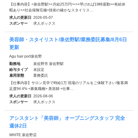
【仕事内容】<泉佐野駅><月給25万円〜><早ければ19時退勤><有給休
暇あり><社会保険完備>技術の確かなスタイリス…
求人の更新日
2026-05-07
スポンサー
求人ボックス
美容師・スタイリスト/泉佐野駅/業務委託募集/8月6日
更新
Agu hair port泉佐野
勤務地
泉佐野市 泉佐野駅
給与タイプ
未設定
雇用形態
業務委託
【仕事内容】サロン見学で時給1万 現場のリアルをご体験下さい!集客満
足度94.4% <募集職種> 美容師 <仕事…
求人の更新日
2026-08-06
スポンサー
求人ボックス
アシスタント「美容師」 オープニングスタッフ 完全
週休2日
WHITE 泉佐野店