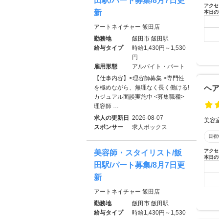
田駅/パート募集/8月7日更
アクセ
新
本日の
アートネイチャー 飯田店
勤務地
飯田市 飯田駅
給与タイプ
時給1,430円～1,530
円
雇用形態
アルバイト・パート
【仕事内容】<理容師募集 >専門性
を極めながら、無理なく長く働ける!
ヘア
カジュアル面談実施中 <募集職種>
理容師 …
求人の更新日
2026-08-07
美容
スポンサー
求人ボックス
日祝
アクセ
美容師・スタイリスト/飯
本日の
田駅/パート募集/8月7日更
新
アートネイチャー 飯田店
勤務地
飯田市 飯田駅
給与タイプ
時給1,430円～1,530