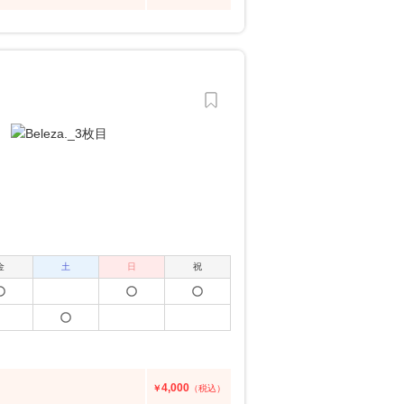
金
土
日
祝
4,000
￥
（税込）