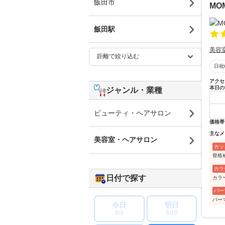
飯田市
MOM
飯田駅
美容
日祝
アクセ
本日の
ジャンル・業種
ビューティ・ヘアサロン
価格帯
主なメ
美容室・ヘアサロン
カッ
骨格
カラ
日付で探す
カラ
パー
パー
今日
明日
8/9
8/10