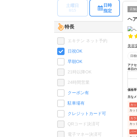
日時
土曜日
店舗
指定
8/15
ヘ
特長
エキテン ネット予約
美容
日祝OK
日祝
早朝OK
アクセ
本日の
21時以降OK
24時間営業
価格帯
クーポン有
主なメ
駐車場有
カッ
カッ
クレジットカード可
カラ
QRコード決済可
カッ
パー
電子マネー決済可