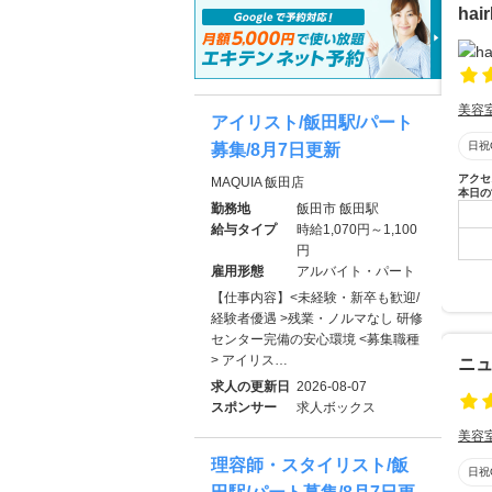
ha
美容
アイリスト/飯田駅/パート
日祝
募集/8月7日更新
アクセ
MAQUIA 飯田店
本日の
勤務地
飯田市 飯田駅
給与タイプ
時給1,070円～1,100
円
雇用形態
アルバイト・パート
【仕事内容】<未経験・新卒も歓迎/
経験者優遇 >残業・ノルマなし 研修
センター完備の安心環境 <募集職種
> アイリス…
ニ
求人の更新日
2026-08-07
スポンサー
求人ボックス
美容
理容師・スタイリスト/飯
日祝