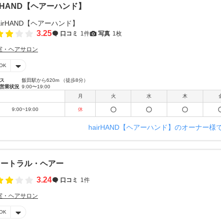
irHAND【ヘアーハンド】
3.25
口コミ
1件
写真
1枚
室・ヘアサロン
OK
ス
飯田駅から620m （徒歩8分）
営業状況
9:00〜19:00
月
火
水
木
9:00~19:00
休
hairHAND【ヘアーハンド】のオーナー様
ュートラル・ヘアー
3.24
口コミ
1件
室・ヘアサロン
OK