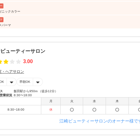
ー
ガニックカラー
マ
メパーマ
崎ビューティーサロン
3.00
室・ヘアサロン
OK
早朝OK
ス
飯田駅から950m （徒歩12分）
営業状況
8:30〜18:00
月
火
水
木
8:30~18:00
休
江崎ビューティーサロンのオーナー様で