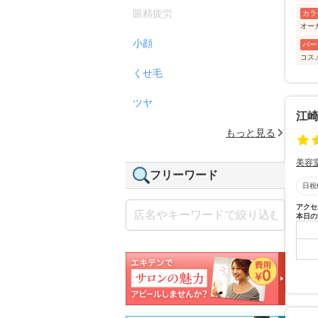
眼精疲労
カラ
オー
小顔
パー
コス
くせ毛
ツヤ
江
もっと見る
美容
フリーワード
日祝
アクセ
本日の