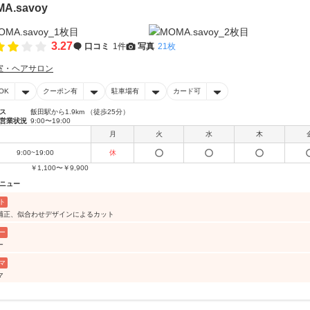
A.savoy
3.27
口コミ
1件
写真
21枚
室・ヘアサロン
OK
クーポン有
駐車場有
カード可
ス
飯田駅から1.9km （徒歩25分）
営業状況
9:00〜19:00
月
火
水
木
9:00~19:00
休
￥1,100〜￥9,900
ニュー
ト
補正、似合わせデザインによるカット
ー
ー
マ
マ