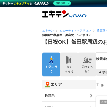
無料診断
エキテン
ビューティ・ヘアサロン
美容室
飯田駅の美容室・美容院・ヘアサロン
【日祝OK】飯田駅周辺の
検索条
お店に行
来て
届けても
く
もらう
らう
早
エリア
11
件
長野県
店舗