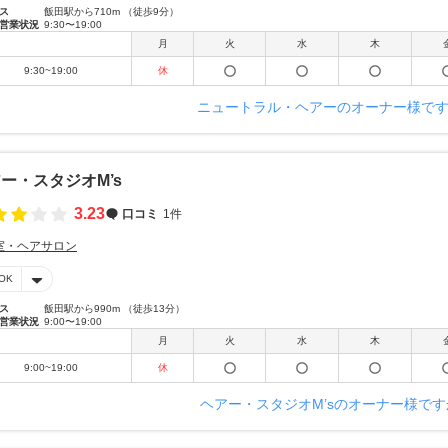
ス
飯田駅から710m （徒歩9分）
営業状況
9:30〜19:00
月
火
水
木
9:30~19:00
休
ニュートラル・ヘアーのオーナー様で
ー・スタジオM’s
3.23
口コミ
1件
室・ヘアサロン
OK
ス
飯田駅から990m （徒歩13分）
営業状況
9:00〜19:00
月
火
水
木
9:00~19:00
休
ヘアー・スタジオM’sのオーナー様です