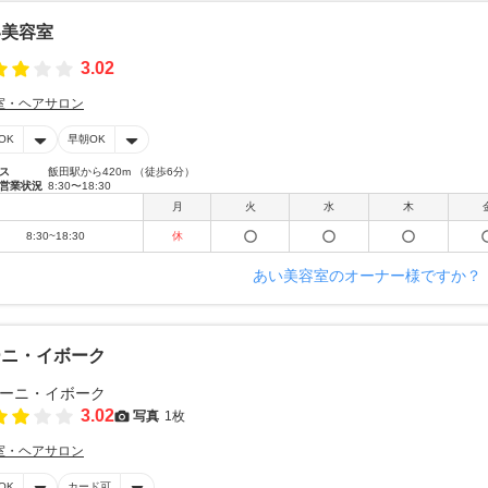
い美容室
3.02
室・ヘアサロン
OK
早朝OK
ス
飯田駅から420m （徒歩6分）
営業状況
8:30〜18:30
月
火
水
木
8:30~18:30
休
あい美容室のオーナー様ですか？
ーニ・イボーク
3.02
写真
1枚
室・ヘアサロン
OK
カード可