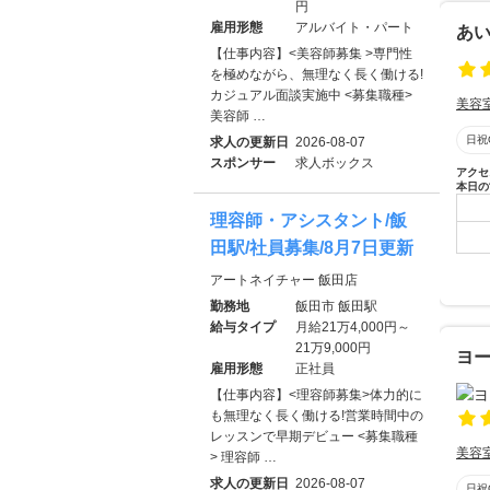
円
雇用形態
アルバイト・パート
あ
【仕事内容】<美容師募集 >専門性
を極めながら、無理なく長く働ける!
カジュアル面談実施中 <募集職種>
美容
美容師 …
日祝
求人の更新日
2026-08-07
スポンサー
求人ボックス
アクセ
本日の
理容師・アシスタント/飯
田駅/社員募集/8月7日更新
アートネイチャー 飯田店
勤務地
飯田市 飯田駅
給与タイプ
月給21万4,000円～
21万9,000円
ヨ
雇用形態
正社員
【仕事内容】<理容師募集>体力的に
も無理なく長く働ける!営業時間中の
レッスンで早期デビュー <募集職種
美容
> 理容師 …
求人の更新日
2026-08-07
日祝