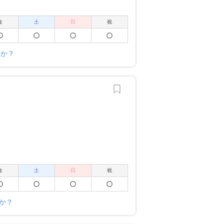
金
土
日
祝
すか？
金
土
日
祝
か？