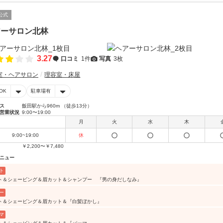
公式
アーサロン北林
3.27
口コミ
1件
写真
3枚
室・ヘアサロン
理容室・床屋
OK
駐車場有
ス
飯田駅から960m （徒歩13分）
営業状況
9:00〜19:00
月
火
水
木
9:00~19:00
休
￥2,200〜￥7,480
ニュー
ト
ト＆シェービング＆眉カット＆シャンプー 『男の身だしなみ』
ー
ト＆シェービング＆眉カット＆『白髪ぼかし』
マ