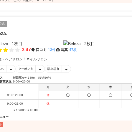
ト＆シェービング＆眉カット＆『パーマ』
公式
eza.
3.47
口コミ
13件
写真
47枚
室・ヘアサロン
ネイルサロン
OK
クーポン有
駐車場有
ス
飯田駅から640m （徒歩9分）
営業状況
9:00〜20:00
月
火
水
木
9:00~20:00
休
9:00~21:00
休
￥1,980〜￥10,000
ニュー
ト
ト