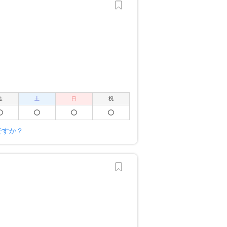
金
土
日
祝
ですか？