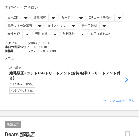
美容室・ヘアサロン
日祝OK
駐車場有
カード可
QRコード決済可
電子マネー決済可
女性スタッフ
完全予約制
女性歓迎
男性歓迎
無料体験
お子様連れOK
アクセス
安里駅から2.1km
本日の営業状況
10:00〜20:00
価格帯
￥2,750〜￥66,000
メニュー
縮毛矯正
縮毛矯正+カット+5Gトリートメント(お持ち帰りトリートメント付
き)
￥
17,937
（税込）
今月のおすすめ
全てのメニューを見る
店舗公式
Dears 那覇店