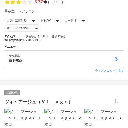
3.37
口コミ
1件
美容室・ヘアサロン
出張・訪問対応
日祝OK
カード可
電子マネー決済可
アクセス
安里駅から1.8km （徒歩23分）
本日の営業状況
9:00〜19:00
メニュー
縮毛矯正
縮毛矯正
全てのメニューを見る
店舗公式
ヴィ・アージュ（Ｖｉ．ａｇｅ）