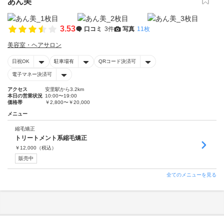
あん美
3.53
口コミ
3件
写真
11枚
美容室・ヘアサロン
日祝OK
駐車場有
QRコード決済可
電子マネー決済可
アクセス
安里駅から3.2km
本日の営業状況
10:00〜19:00
価格帯
￥2,800〜￥20,000
メニュー
縮毛矯正
トリートメント系縮毛矯正
￥
12,000
（税込）
販売中
全てのメニューを見る