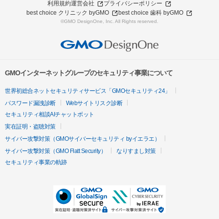
利用規約
運営会社
プライバシーポリシー
best choice クリニック byGMO
best choice 歯科 byGMO
©GMO DesignOne, Inc. All Rights reserved.
GMOインターネットグループのセキュリティ事業について
世界初総合ネットセキュリティサービス「GMOセキュリティ24」
パスワード漏洩診断
Webサイトリスク診断
セキュリティ相談AIチャットボット
実在証明・盗聴対策
サイバー攻撃対策（GMOサイバーセキュリティ byイエラエ）
サイバー攻撃対策（GMO Flatt Security）
なりすまし対策
セキュリティ事業の軌跡