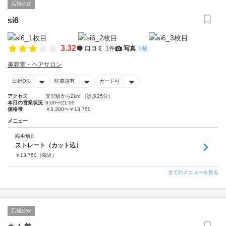
店舗公式
si6
3.32
口コミ
1件
写真
8枚
美容室・ヘアサロン
日祝OK
駐車場有
カード可
アクセス
安里駅から2km （徒歩25分）
本日の営業状況
9:00〜21:00
価格帯
￥3,300〜￥13,750
メニュー
縮毛矯正
ストレート（カット込）
￥
13,750
（税込）
全てのメニューを見る
店舗公式