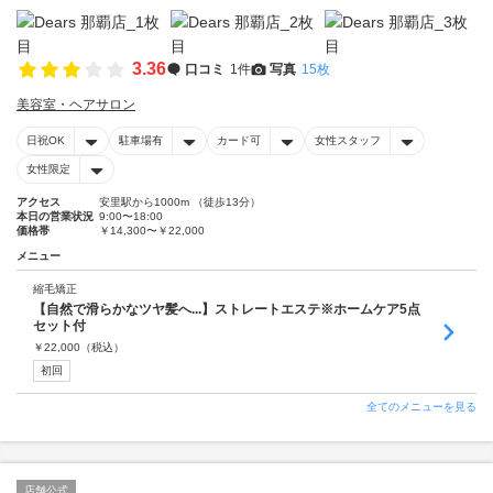
3.36
口コミ
1件
写真
15枚
美容室・ヘアサロン
日祝OK
駐車場有
カード可
女性スタッフ
女性限定
アクセス
安里駅から1000m （徒歩13分）
本日の営業状況
9:00〜18:00
価格帯
￥14,300〜￥22,000
メニュー
縮毛矯正
【自然で滑らかなツヤ髪へ...】ストレートエステ※ホームケア5点
セット付
￥
22,000
（税込）
初回
全てのメニューを見る
店舗公式