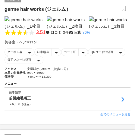
germe hair works (ジェルム）
3.51
口コミ
3件
写真
36枚
美容室・ヘアサロン
クーポン有
駐車場有
カード可
QRコード決済可
電子マネー決済可
アクセス
安里駅から990m （徒歩13分）
本日の営業状況
9:00〜19:00
価格帯
￥540〜￥14,300
メニュー
縮毛矯正
前髪縮毛矯正
￥
6,050
（税込）
全てのメニューを見る