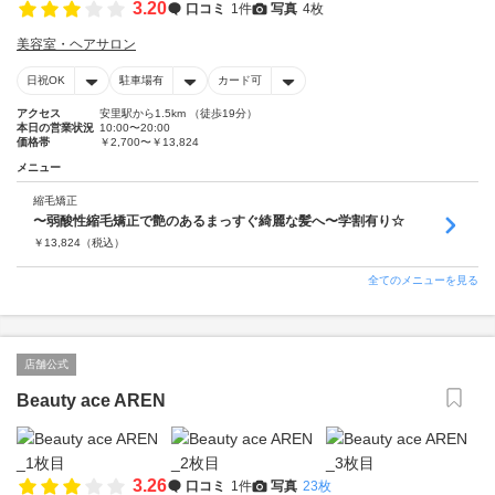
3.20
口コミ
1件
写真
4枚
美容室・ヘアサロン
日祝OK
駐車場有
カード可
アクセス
安里駅から1.5km （徒歩19分）
本日の営業状況
10:00〜20:00
価格帯
￥2,700〜￥13,824
メニュー
縮毛矯正
〜弱酸性縮毛矯正で艶のあるまっすぐ綺麗な髪へ〜学割有り☆
￥
13,824
（税込）
全てのメニューを見る
店舗公式
Beauty ace AREN
3.26
口コミ
1件
写真
23枚