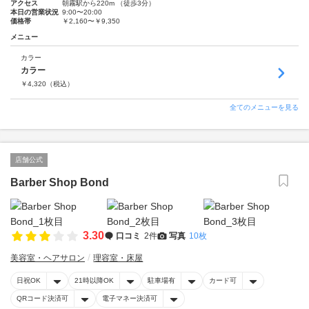
アクセス
朝霧駅から220m （徒歩3分）
本日の営業状況
9:00〜20:00
価格帯
￥2,160〜￥9,350
メニュー
カラー
カラー
￥
4,320
（税込）
全てのメニューを見る
店舗公式
Barber Shop Bond
3.30
口コミ
2件
写真
10枚
美容室・ヘアサロン
理容室・床屋
日祝OK
21時以降OK
駐車場有
カード可
QRコード決済可
電子マネー決済可