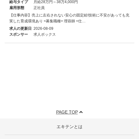
給与タイプ
月給28万円～38万4,000円
雇用形態
正社員
【仕事内容】売上に左右されない安心の固定給!技術に不安があっても充
実した育成環境あり <募集職種> 理容師 <仕…
求人の更新日
2026-08-09
スポンサー
求人ボックス
PAGE TOP
エキテンとは