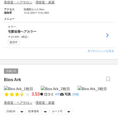
美容室・ヘアサロン
理容室・床屋
アクセス
朝霧駅から2.9km
価格帯
￥14,300〜￥41,900
メニュー
カラー
毛髪改善ヘアカラー
￥
14,300
（税込）
販売中
全てのメニューを見る
店舗公式
Bios Ark
3.53
口コミ
4件
写真
10枚
美容室・ヘアサロン
理容室・床屋
日祝OK
駐車場有
カード可