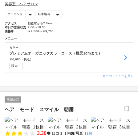
美容室・ヘアサロン
クーポン有
駐車場有
アクセス
朝霧駅から2.8km
本日の営業状況
9:00〜18:00
価格帯
￥2,880〜￥9,760
メニュー
カラー
プレミアムオーガニックカラーコース（根元3cmまで）
￥
6,680
（税込）
販売中
全てのメニューを見る
店舗公式
ヘア モード スマイル 朝霧
3.30
口コミ
1件
写真
11枚