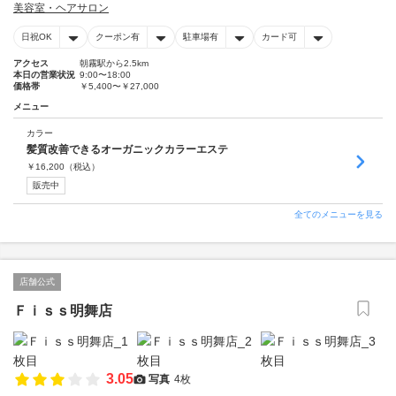
美容室・ヘアサロン
日祝OK
クーポン有
駐車場有
カード可
アクセス
朝霧駅から2.5km
本日の営業状況
9:00〜18:00
価格帯
￥5,400〜￥27,000
メニュー
カラー
髪質改善できるオーガニックカラーエステ
￥
16,200
（税込）
販売中
全てのメニューを見る
店舗公式
Ｆｉｓｓ明舞店
3.05
写真
4枚