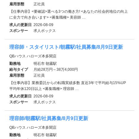
雇用形態
正社員
【仕事内容】<要確認>選べる3つの働き方! <あなたの社会的地位の向上
に全力で向き合います> <募集職種> 美容師 …
求人の更新日
2026-08-09
スポンサー
求人ボックス
理容師・スタイリスト/朝霧駅/社員募集/8月9日更新
QBハウス ハローズ本多聞店
勤務地
明石市 朝霧駅
給与タイプ
月給28万円～38万4,000円
雇用形態
正社員
【仕事内容】業務委託からの転職実績多数 直近3年で平均給与15%UP
平均年休120日以上 <募集職種> 理容師 …
求人の更新日
2026-08-09
スポンサー
求人ボックス
理容師/朝霧駅/社員募集/8月9日更新
QBハウス ハローズ本多聞店
勤務地
明石市 朝霧駅