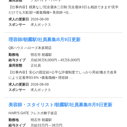
雇用形態
アルバイト・パート
【仕事内容】残業なし!完全週休二日制 完全週休3日も相談できます!見学
だけでも大歓迎! <募集職種> 美容師 <仕…
求人の更新日
2026-08-09
スポンサー
求人ボックス
理容師/朝霧駅/社員募集/8月9日更新
QBハウス ハローズ本多聞店
勤務地
明石市 朝霧駅
給与タイプ
月給36万6,000円～45万6,000円
雇用形態
正社員
【仕事内容】安心の固定給+公平な評価制度でしっかり昇給!働き方改革
により定着率93.6% <募集職種> 理容師 …
求人の更新日
2026-08-09
スポンサー
求人ボックス
美容師・スタイリスト/朝霧駅/社員募集/8月9日更新
HAIR'S GATE フレスポ舞子坂店
勤務地
明石市 朝霧駅
給与タイプ
月給33万円～38万円