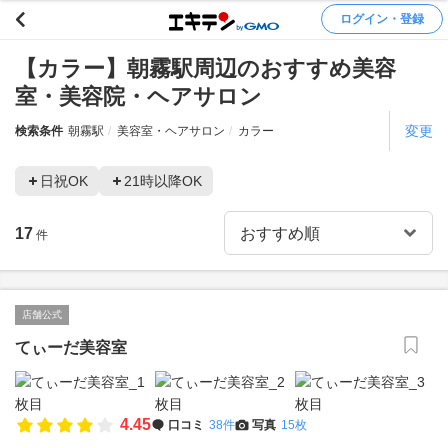
ログイン・登録
【カラー】朝霧駅周辺のおすすめ美容
室・美容院・ヘアサロン
変更
検索条件
朝霧駅
美容室・ヘアサロン
カラー
日祝OK
21時以降OK
17
件
店舗公式
てぃーだ美容室
4.45
口コミ
38件
写真
15枚