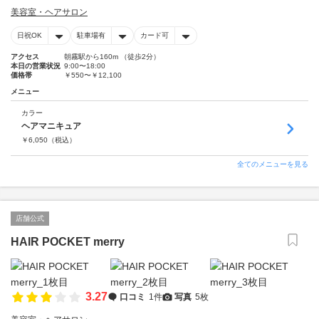
美容室・ヘアサロン
日祝OK
駐車場有
カード可
アクセス
朝霧駅から160m （徒歩2分）
本日の営業状況
9:00〜18:00
価格帯
￥550〜￥12,100
メニュー
カラー
ヘアマニキュア
￥
6,050
（税込）
全てのメニューを見る
店舗公式
HAIR POCKET merry
3.27
口コミ
1件
写真
5枚