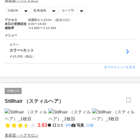
美容室・ヘアサロン
日祝OK
駐車場有
カード可
アクセス
朝霧駅から810m （徒歩11分）
本日の営業状況
9:00〜18:00
価格帯
￥4,860〜￥10,260
メニュー
カラー
カラー+カット
￥
10,260
（税込）
全てのメニューを見る
店舗公式
Stillhair （スティルヘア）
3.93
口コミ
9件
写真
21枚
美容室・ヘアサロン