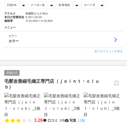
日祝OK
クーポン有
駐車場有
カード可
アクセス
朝霧駅から2.9km
本日の営業状況
9:30〜18:30
価格帯
￥10,000〜￥19,800
メニュー
カラー
カラー
全てのメニューを見る
店舗公式
毛髪改善縮毛矯正専門店（ｊｏｉｎｔ・ｃｌｕ
ｂ）
3.26
口コミ
1件
写真
11枚