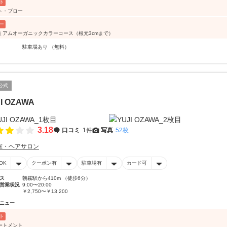
ト
ト・ブロー
ー
ミアムオーガニックカラーコース（根元3cmまで）
駐車場あり （無料）
公式
I OZAWA
3.18
口コミ
1件
写真
52枚
室・ヘアサロン
OK
クーポン有
駐車場有
カード可
ス
朝霧駅から410m （徒歩6分）
営業状況
9:00〜20:00
￥2,750〜￥13,200
ニュー
ト
ートメント