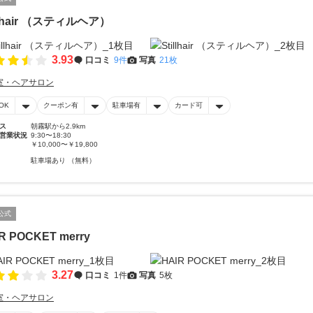
illhair （スティルヘア）
3.93
口コミ
9件
写真
21枚
室・ヘアサロン
OK
クーポン有
駐車場有
カード可
ス
朝霧駅から2.9km
営業状況
9:30〜18:30
￥10,000〜￥19,800
駐車場あり （無料）
公式
R POCKET merry
3.27
口コミ
1件
写真
5枚
室・ヘアサロン