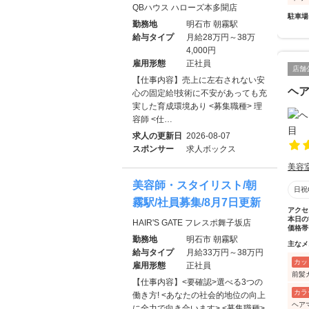
QBハウス ハローズ本多聞店
駐車場
勤務地
明石市 朝霧駅
給与タイプ
月給28万円～38万
4,000円
雇用形態
正社員
店舗
【仕事内容】売上に左右されない安
ヘ
心の固定給!技術に不安があっても充
実した育成環境あり <募集職種> 理
容師 <仕…
求人の更新日
2026-08-07
スポンサー
求人ボックス
美容
美容師・スタイリスト/朝
日祝
霧駅/社員募集/8月7日更新
アクセ
本日の
HAIR'S GATE フレスポ舞子坂店
価格帯
勤務地
明石市 朝霧駅
主なメ
給与タイプ
月給33万円～38万円
カッ
雇用形態
正社員
前髪
【仕事内容】<要確認>選べる3つの
カラ
働き方! <あなたの社会的地位の向上
ヘア
に全力で向き合います> <募集職種>