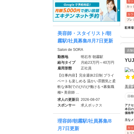
カッ
カッ
カラ
プレ
駐車場
美容師・スタイリスト/朝
霧駅/社員募集/8月7日更新
Salon de SORA
店舗
勤務地
明石市 朝霧駅
YUJ
給与タイプ
月給23万円～40万円
雇用形態
正社員
【仕事内容】完全週休2日制 プライ
ベートも楽しめる 温かい雰囲気と柔
美容
軟な体制でのびのび働ける <募集職
種> 美容師 …
日祝
求人の更新日
2026-08-07
スポンサー
求人ボックス
アクセ
本日の
価格帯
主なメ
理容師/朝霧駅/社員募集/8
月7日更新
カッ
トリ