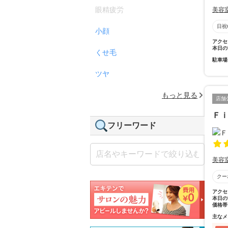
眼精疲労
美容
日祝
小顔
アクセ
本日の
くせ毛
駐車場
ツヤ
もっと見る
店舗
Ｆ
フリーワード
美容
クー
アクセ
本日の
価格帯
主なメ