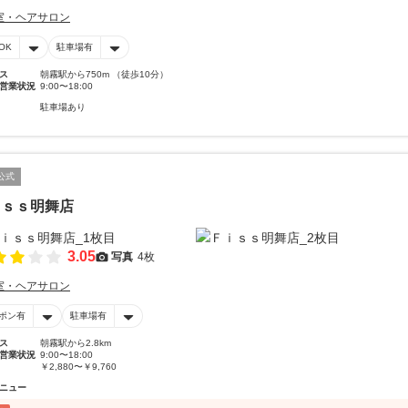
室・ヘアサロン
OK
駐車場有
ス
朝霧駅から750m （徒歩10分）
営業状況
9:00〜18:00
駐車場あり
公式
ｉｓｓ明舞店
3.05
写真
4枚
室・ヘアサロン
ポン有
駐車場有
ス
朝霧駅から2.8km
営業状況
9:00〜18:00
￥2,880〜￥9,760
ニュー