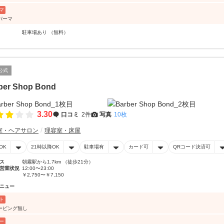
マ
パーマ
駐車場あり （無料）
公式
ber Shop Bond
3.30
口コミ
2件
写真
10枚
室・ヘアサロン
理容室・床屋
OK
21時以降OK
駐車場有
カード可
QRコード決済可
ス
朝霧駅から1.7km （徒歩21分）
営業状況
12:00〜23:00
￥2,750〜￥7,150
ニュー
ト
ービング無し
ー