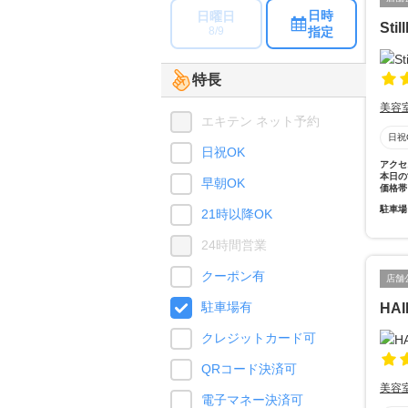
日時
日曜日
St
指定
8/9
特長
美容
エキテン ネット予約
日祝
日祝OK
アクセ
本日の
早朝OK
価格帯
駐車場
21時以降OK
24時間営業
クーポン有
店舗
駐車場有
HAI
クレジットカード可
QRコード決済可
美容
電子マネー決済可