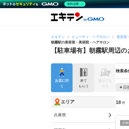
無料診断
エキテン
ビューティ・ヘアサロン
美容室
朝霧駅の美容室・美容院・ヘアサロン
【駐車場有】朝霧駅周辺の
検索条
お店に行
来て
届けても
く
もらう
らう
日
エリア
18
件
兵庫県
店舗