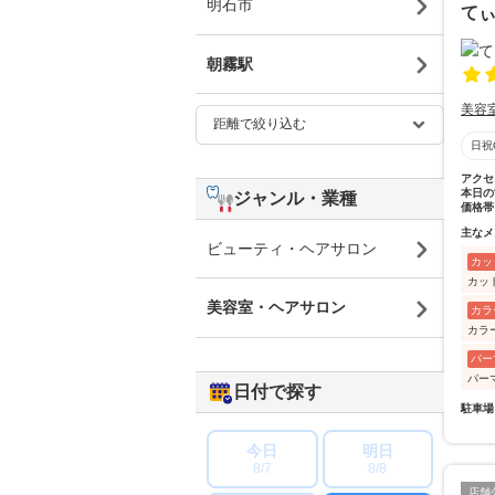
明石市
て
朝霧駅
美容
日祝
アクセ
本日の
ジャンル・業種
価格帯
主なメ
ビューティ・ヘアサロン
カッ
カッ
美容室・ヘアサロン
カラ
カラ
パー
パー
日付で探す
駐車場
今日
明日
8/7
8/8
店舗