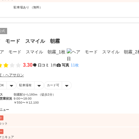
駐車場あり （無料）
公式
ア モード スマイル 朝霧
3.30
口コミ
1件
写真
11枚
室・ヘアサロン
OK
駐車場有
カード可
ス
朝霧駅から160m （徒歩2分）
営業状況
9:00〜18:00
￥550〜￥12,100
ニュー
ト
カット
ー
マニキュア