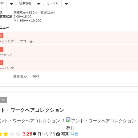
OK
駐車場有
カード可
ス
朝霧駅から810m （徒歩11分）
営業状況
9:00〜18:00
￥4,860〜￥10,260
ニュー
ト
T（シャンプー・ブロー込）
ー
ー+カット
マ
ト＋パーマ
駐車場あり （無料）
公式
ント・ワークヘアコレクション
3.26
口コミ
2件
写真
14枚