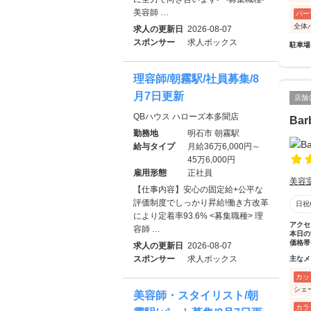
美容師 …
パー
全体
求人の更新日
2026-08-07
スポンサー
求人ボックス
駐車場
理容師/朝霧駅/社員募集/8
月7日更新
店舗
QBハウス ハローズ本多聞店
Bar
勤務地
明石市 朝霧駅
給与タイプ
月給36万6,000円～
45万6,000円
雇用形態
正社員
美容
【仕事内容】安心の固定給+公平な
評価制度でしっかり昇給!働き方改革
日祝
により定着率93.6% <募集職種> 理
アクセ
容師 …
本日の
価格帯
求人の更新日
2026-08-07
スポンサー
求人ボックス
主なメ
カッ
シェ
美容師・スタイリスト/朝
カラ