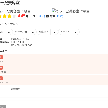
ぃーだ美容室
4.45
口コミ
38件
写真
15枚
室・ヘアサロン
OK
クーポン有
駐車場有
カード可
ス
朝霧駅から2.5km
営業状況
9:00〜18:00
￥5,400〜￥27,000
ニュー
ト
トエステ
ー
ーエステ
マ
マエステ
駐車場あり
公式