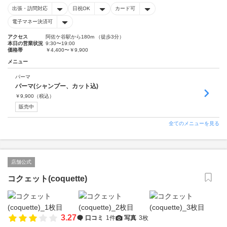
出張・訪問対応
日祝OK
カード可
電子マネー決済可
アクセス
阿佐ケ谷駅から180m （徒歩3分）
本日の営業状況
9:30〜19:00
価格帯
￥4,400〜￥9,900
メニュー
パーマ
パーマ(シャンプー、カット込)
￥
9,900
（税込）
販売中
全てのメニューを見る
店舗公式
コクェット(coquette)
3.27
口コミ
1件
写真
3枚