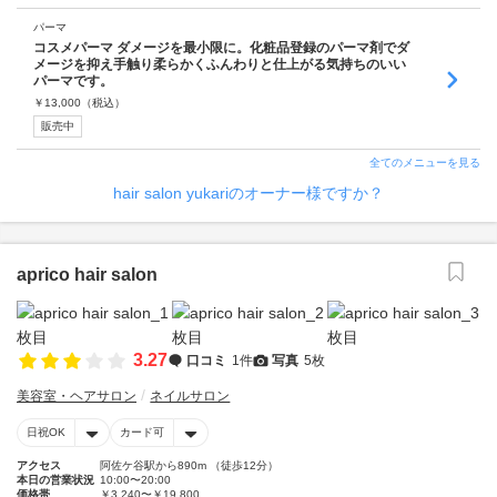
パーマ
コスメパーマ ダメージを最小限に。化粧品登録のパーマ剤でダ
メージを抑え手触り柔らかくふんわりと仕上がる気持ちのいい
パーマです。
￥
13,000
（税込）
販売中
全てのメニューを見る
hair salon yukariのオーナー様ですか？
aprico hair salon
3.27
口コミ
1件
写真
5枚
美容室・ヘアサロン
ネイルサロン
日祝OK
カード可
アクセス
阿佐ケ谷駅から890m （徒歩12分）
本日の営業状況
10:00〜20:00
価格帯
￥3,240〜￥19,800