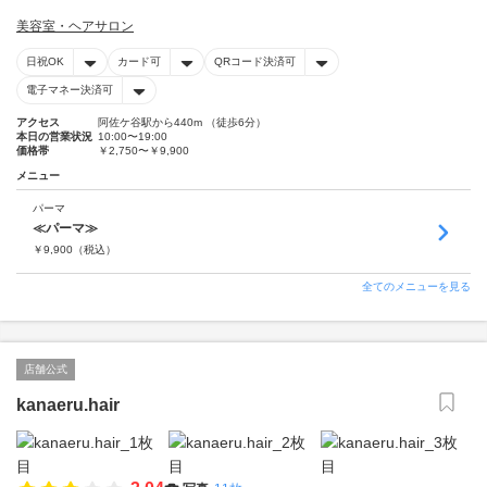
美容室・ヘアサロン
日祝OK
カード可
QRコード決済可
電子マネー決済可
アクセス
阿佐ケ谷駅から440m （徒歩6分）
本日の営業状況
10:00〜19:00
価格帯
￥2,750〜￥9,900
メニュー
パーマ
≪パーマ≫
￥
9,900
（税込）
全てのメニューを見る
店舗公式
kanaeru.hair