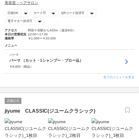
美容室・ヘアサロン
日祝OK
カード可
QRコード決済可
電子マネー決済可
アクセス
阿佐ケ谷駅から420m （徒歩6分）
本日の営業状況
10:00〜17:00
価格帯
￥1,000〜￥20,000
メニュー
パーマ
パーマ （カット・1シャンプー・ブロー込）
￥
8,800
（税込）
全てのメニューを見る
店舗公式
jiyume CLASSIC(ジユームクラシック)