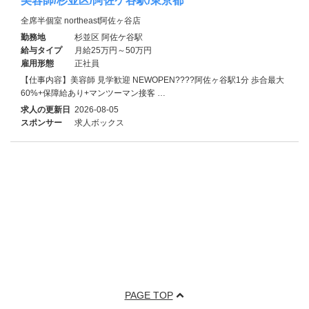
美容師/杉並区/阿佐ケ谷駅/東京都
全席半個室 northeast阿佐ヶ谷店
勤務地
杉並区 阿佐ケ谷駅
給与タイプ
月給25万円～50万円
雇用形態
正社員
【仕事内容】美容師 見学歓迎 NEWOPEN????阿佐ヶ谷駅1分 歩合最大
60%+保障給あり+マンツーマン接客 …
求人の更新日
2026-08-05
スポンサー
求人ボックス
PAGE TOP