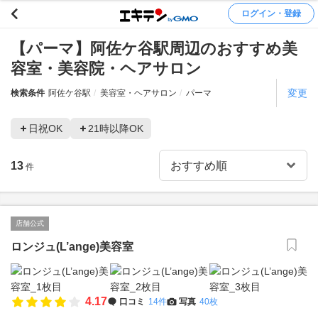
ログイン・登録
【パーマ】阿佐ケ谷駅周辺のおすすめ美
容室・美容院・ヘアサロン
変更
検索条件
阿佐ケ谷駅
美容室・ヘアサロン
パーマ
日祝OK
21時以降OK
13
件
店舗公式
ロンジュ(L’ange)美容室
4.17
口コミ
14件
写真
40枚