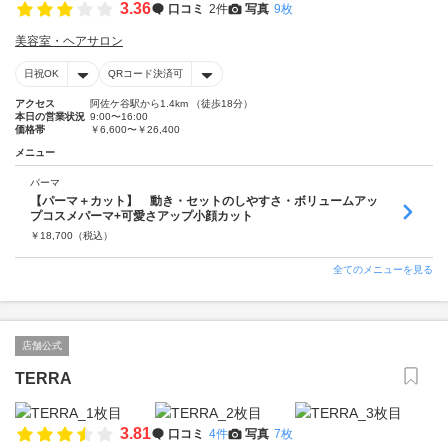
3.36
口コミ
2件
写真
9枚
美容室・ヘアサロン
日祝OK
QRコード決済可
アクセス
阿佐ケ谷駅から1.4km （徒歩18分）
本日の営業状況
9:00〜16:00
価格帯
￥6,600〜￥26,400
メニュー
パーマ
【パーマ＋カット】 動き・セットのしやすさ・ボリュームアッ
プコスメパーマ+可愛さアップ小顔カット
￥
18,700
（税込）
全てのメニューを見る
店舗公式
TERRA
3.81
口コミ
4件
写真
7枚