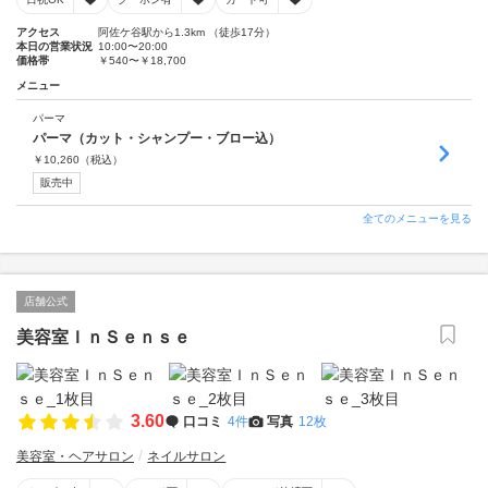
アクセス
阿佐ケ谷駅から1.3km （徒歩17分）
本日の営業状況
10:00〜20:00
価格帯
￥540〜￥18,700
メニュー
パーマ
パーマ（カット・シャンプー・ブロー込）
￥
10,260
（税込）
販売中
全てのメニューを見る
店舗公式
美容室ＩｎＳｅｎｓｅ
3.60
口コミ
4件
写真
12枚
美容室・ヘアサロン
ネイルサロン