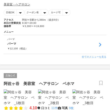
美容室・ヘアサロン
日祝OK
クーポン有
カード可
アクセス
阿佐ケ谷駅から380m （徒歩5分）
本日の営業状況
9:30〜20:00
価格帯
￥3,300〜￥19,800
メニュー
パーマ
パーマ
￥
12,100
（税込）
全てのメニューを見る
店舗公式
阿佐ヶ谷 美容室 ヘアサロン ベホマ
4.10
口コミ
11件
写真
9枚