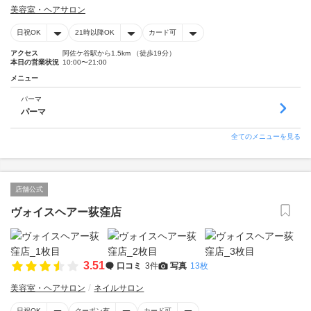
美容室・ヘアサロン
日祝OK
21時以降OK
カード可
アクセス
阿佐ケ谷駅から1.5km （徒歩19分）
本日の営業状況
10:00〜21:00
メニュー
パーマ
パーマ
全てのメニューを見る
店舗公式
ヴォイスヘアー荻窪店
3.51
口コミ
3件
写真
13枚
美容室・ヘアサロン
ネイルサロン
日祝OK
クーポン有
カード可