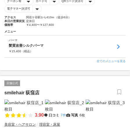
クーポン有
カード可
QRコード決済可
電子マネー決済可
アクセス
阿佐ケ谷駅から410m （徒歩6分）
本日の営業状況
定休日
価格帯
￥4,400〜￥127,600
メニュー
パーマ
髪質改善シルクパーマ
￥
15,400
（税込）
全てのメニューを見る
店舗公式
smilehair 荻窪店
3.90
口コミ
7件
写真
6枚
美容室・ヘアサロン
理容室・床屋