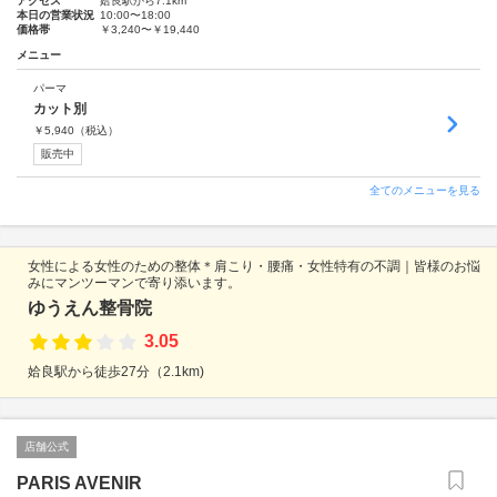
アクセス
姶良駅から7.1km
本日の営業状況
10:00〜18:00
価格帯
￥3,240〜￥19,440
メニュー
パーマ
カット別
￥
5,940
（税込）
販売中
全てのメニューを見る
女性による女性のための整体＊肩こり・腰痛・女性特有の不調｜皆様のお悩
みにマンツーマンで寄り添います。
ゆうえん整骨院
3.05
姶良駅から徒歩27分（2.1km)
店舗公式
PARIS AVENIR