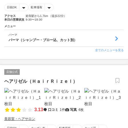
日祝OK
駐車場有
アクセス
姶良駅から1.7km （徒歩22分）
本日の営業状況
9:30〜18:30
メニュー
パーマ
パーマ（シャンプー・ブロー込、カット別）
全てのメニューを見る
店舗公式
ヘアリゼル（ＨａｉｒＲｉｚｅｌ）
3.13
口コミ
1件
写真
4枚
美容室・ヘアサロン