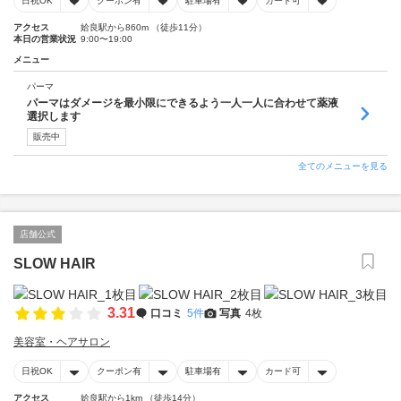
日祝OK
クーポン有
駐車場有
カード可
アクセス
姶良駅から860m （徒歩11分）
本日の営業状況
9:00〜19:00
メニュー
パーマ
パーマはダメージを最小限にできるよう一人一人に合わせて薬液
選択します
販売中
全てのメニューを見る
店舗公式
SLOW HAIR
3.31
口コミ
5件
写真
4枚
美容室・ヘアサロン
日祝OK
クーポン有
駐車場有
カード可
アクセス
姶良駅から1km （徒歩14分）