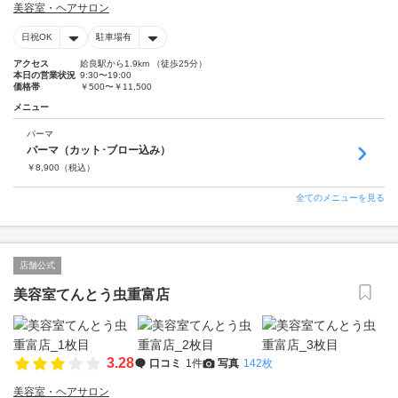
美容室・ヘアサロン
日祝OK
駐車場有
アクセス
姶良駅から1.9km （徒歩25分）
本日の営業状況
9:30〜19:00
価格帯
￥500〜￥11,500
メニュー
パーマ
パーマ（カット･ブロー込み）
￥
8,900
（税込）
全てのメニューを見る
店舗公式
美容室てんとう虫重富店
3.28
口コミ
1件
写真
142枚
美容室・ヘアサロン