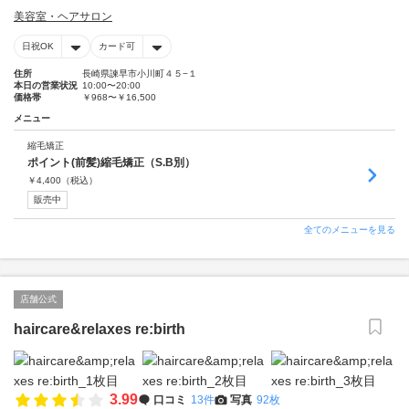
美容室・ヘアサロン
日祝OK
カード可
住所
長崎県諫早市小川町４５−１
本日の営業状況
10:00〜20:00
価格帯
￥968〜￥16,500
メニュー
縮毛矯正
ポイント(前髪)縮毛矯正（S.B別）
￥
4,400
（税込）
販売中
全てのメニューを見る
店舗公式
haircare&relaxes re:birth
3.99
口コミ
13件
写真
92枚