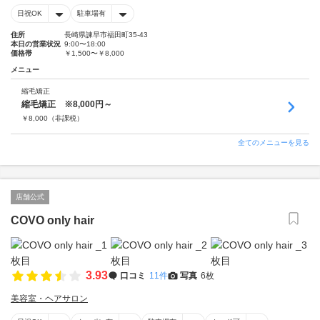
日祝OK
駐車場有
住所
長崎県諫早市福田町35-43
本日の営業状況
9:00〜18:00
価格帯
￥1,500〜￥8,000
メニュー
縮毛矯正
縮毛矯正 ※8,000円～
￥
8,000
（非課税）
全てのメニューを見る
店舗公式
COVO only hair
3.93
口コミ
11件
写真
6枚
美容室・ヘアサロン