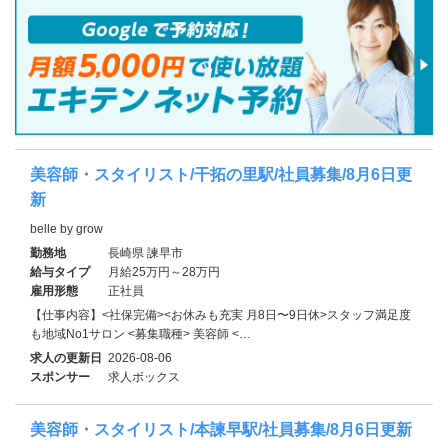
美容師・スタイリスト/干拓の里駅/社員募集/8月6日更
新
belle by grow
勤務地
長崎県 諫早市
給与タイプ
月給25万円～28万円
雇用形態
正社員
【仕事内容】<社保完備><お休みも充実 月8日〜9日休>スタッフ満足度
も地域No1サロン <募集職種> 美容師 <…
求人の更新日
2026-08-06
スポンサー
求人ボックス
美容師・スタイリスト/本諫早駅/社員募集/8月6日更新