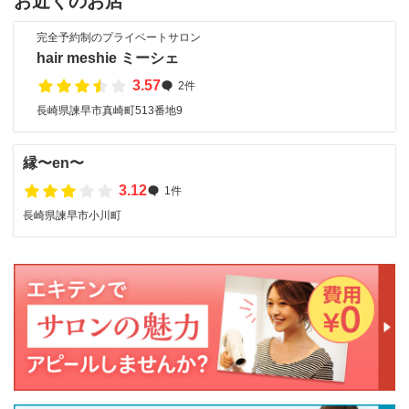
お近くのお店
完全予約制のプライベートサロン
hair meshie ミーシェ
3.57
2件
長崎県諫早市真崎町513番地9
縁〜en〜
3.12
1件
長崎県諫早市小川町