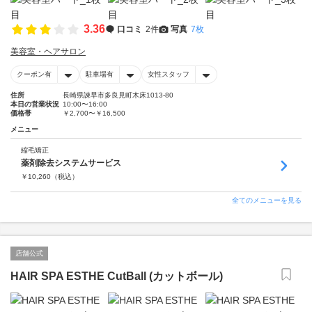
3.36
口コミ
2件
写真
7枚
美容室・ヘアサロン
クーポン有
駐車場有
女性スタッフ
住所
長崎県諫早市多良見町木床1013-80
本日の営業状況
10:00〜16:00
価格帯
￥2,700〜￥16,500
メニュー
縮毛矯正
薬剤除去システムサービス
￥
10,260
（税込）
全てのメニューを見る
店舗公式
HAIR SPA ESTHE CutBall (カットボール)