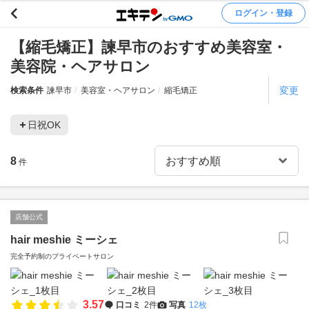
ログイン・登録
【縮毛矯正】諫早市のおすすめ美容室・
美容院・ヘアサロン
変更
検索条件
諫早市
美容室・ヘアサロン
縮毛矯正
日祝OK
8
件
店舗公式
hair meshie ミーシェ
完全予約制のプライベートサロン
3.57
口コミ
2件
写真
12枚