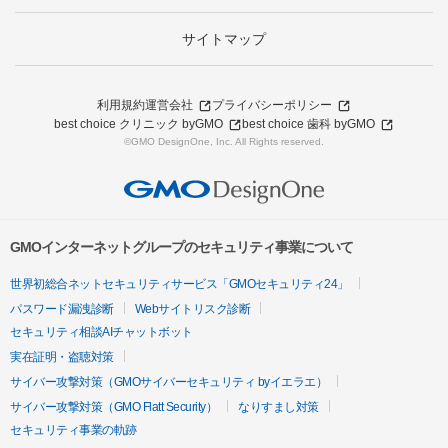
サイトマップ
利用規約
運営会社
プライバシーポリシー
best choice クリニック byGMO
best choice 歯科 byGMO
©GMO DesignOne, Inc. All Rights reserved.
GMOインターネットグループのセキュリティ事業について
世界初総合ネットセキュリティサービス「GMOセキュリティ24」
パスワード漏洩診断
Webサイトリスク診断
セキュリティ相談AIチャットボット
実在証明・盗聴対策
サイバー攻撃対策（GMOサイバーセキュリティ byイエラエ）
サイバー攻撃対策（GMO Flatt Security）
なりすまし対策
セキュリティ事業の軌跡