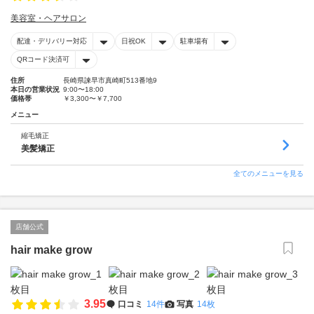
美容室・ヘアサロン
配達・デリバリー対応
日祝OK
駐車場有
QRコード決済可
住所
長崎県諫早市真崎町513番地9
本日の営業状況
9:00〜18:00
価格帯
￥3,300〜￥7,700
メニュー
縮毛矯正
美髪矯正
全てのメニューを見る
店舗公式
hair make grow
3.95
口コミ
14件
写真
14枚