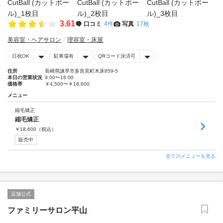
3.61
口コミ
4件
写真
17枚
美容室・ヘアサロン
理容室・床屋
日祝OK
駐車場有
QRコード決済可
住所
長崎県諫早市多良見町木床859-5
本日の営業状況
9:00〜18:00
価格帯
￥4,500〜￥18,600
メニュー
縮毛矯正
縮毛矯正
￥
18,600
（税込）
販売中
全てのメニューを見る
店舗公式
ファミリーサロン平山