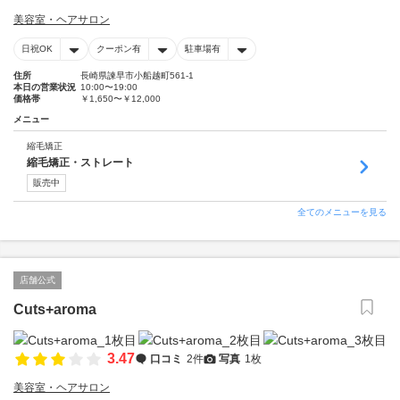
美容室・ヘアサロン
日祝OK
クーポン有
駐車場有
住所
長崎県諫早市小船越町561-1
本日の営業状況
10:00〜19:00
価格帯
￥1,650〜￥12,000
メニュー
縮毛矯正
縮毛矯正・ストレート
販売中
全てのメニューを見る
店舗公式
Cuts+aroma
3.47
口コミ
2件
写真
1枚
美容室・ヘアサロン