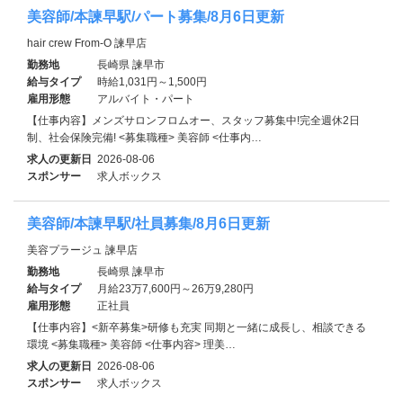
美容師/本諫早駅/パート募集/8月6日更新
hair crew From-O 諫早店
勤務地
長崎県 諫早市
給与タイプ
時給1,031円～1,500円
雇用形態
アルバイト・パート
【仕事内容】メンズサロンフロムオー、スタッフ募集中!完全週休2日
制、社会保険完備! <募集職種> 美容師 <仕事内…
求人の更新日
2026-08-06
スポンサー
求人ボックス
美容師/本諫早駅/社員募集/8月6日更新
美容プラージュ 諫早店
勤務地
長崎県 諫早市
給与タイプ
月給23万7,600円～26万9,280円
雇用形態
正社員
【仕事内容】<新卒募集>研修も充実 同期と一緒に成長し、相談できる
環境 <募集職種> 美容師 <仕事内容> 理美…
求人の更新日
2026-08-06
スポンサー
求人ボックス