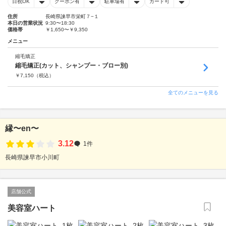
日祝OK
クーポン有
駐車場有
カード可
住所
長崎県諫早市栄町７−１
本日の営業状況
9:30〜18:30
価格帯
￥1,650〜￥9,350
メニュー
縮毛矯正
縮毛矯正(カット、シャンプー・ブロー別)
￥
7,150
（税込）
全てのメニューを見る
縁〜en〜
3.12
1件
長崎県諫早市小川町
店舗公式
美容室ハート