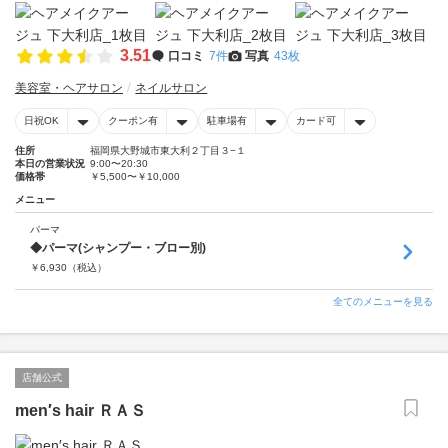
3.51
口コミ
7件
写真
43枚
美容室・ヘアサロン
ネイルサロン
日祝OK
クーポン有
駐車場有
カード可
住所
福岡県大野城市東大利２丁目３−１
本日の営業状況
9:00〜20:30
価格帯
￥5,500〜￥10,000
メニュー
パーマ
◆パーマ(シャンプー・ブロー別)
￥
6,930
（税込）
全てのメニューを見る
店舗公式
men′s hair ＲＡＳ