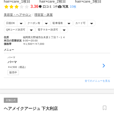
3.36
口コミ
1件
写真
10枚
美容室・ヘアサロン
理容室・床屋
日祝OK
クーポン有
駐車場有
カード可
QRコード決済可
電子マネー決済可
住所
福岡県大野城市白木原１丁目７−１４
本日の営業状況
9:00〜20:00
価格帯
￥1,500〜￥7,000
メニュー
パーマ
パーマ
￥
4,500
（税込）
販売中
全てのメニューを見る
店舗公式
ヘアメイクアージュ 下大利店