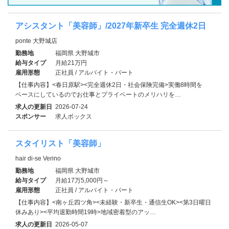
アシスタント「美容師」/2027年新卒生 完全週休2日
ponte 大野城店
勤務地
福岡県 大野城市
給与タイプ
月給21万円
雇用形態
正社員 / アルバイト・パート
【仕事内容】<春日原駅><完全週休2日・社会保険完備>実働8時間を
ベースにしているのでお仕事とプライベートのメリハリを…
求人の更新日
2026-07-24
スポンサー
求人ボックス
スタイリスト「美容師」
hair di-se Verino
勤務地
福岡県 大野城市
給与タイプ
月給17万5,000円～
雇用形態
正社員 / アルバイト・パート
【仕事内容】<南ヶ丘四ツ角><未経験・新卒生・通信生OK><第3日曜日
休みあり><平均退勤時間19時>地域密着型のアッ…
求人の更新日
2026-05-07