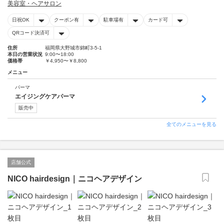
美容室・ヘアサロン
日祝OK
クーポン有
駐車場有
カード可
QRコード決済可
住所
福岡県大野城市錦町3-5-1
本日の営業状況
9:00〜18:00
価格帯
￥4,950〜￥8,800
メニュー
パーマ
エイジングケアパーマ
販売中
全てのメニューを見る
店舗公式
NICO hairdesign｜ニコヘアデザイン