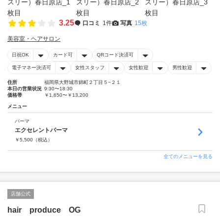
3.25
口コミ
1件
写真
15枚
美容室・ヘアサロン
日祝OK
カード可
QRコード決済可
電子マネー決済可
女性スタッフ
女性歓迎
男性歓迎
住所
福岡県大野城市錦町２丁目５−２１
本日の営業状況
9:30〜18:30
価格帯
￥1,650〜￥13,200
メニュー
パーマ
エクセレントパーマ
￥
5,500
（税込）
全てのメニューを見る
店舗公式
hair produce OG