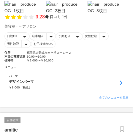
3.28
口コミ
1件
美容室・ヘアサロン
日祝OK
駐車場有
予約あり
女性歓迎
男性歓迎
お子様連れOK
住所
福岡県大野城市南ケ丘３ー１ー２
本日の営業状況
10:00〜19:00
価格帯
￥2,000〜￥10,000
メニュー
パーマ
デザインパーマ
￥
8,000
（税込）
全てのメニューを見る
店舗公式
amitie