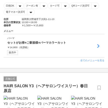
日祝OK
クーポン有
カード可
QRコード決済可
電子マネー決済可
住所
福岡県大野城市下大利1-11-10
本日の営業状況
10:00〜18:00
価格帯
￥1,500〜￥15,800
メニュー
パーマ
セットがお得⭐️ご新規様⭐️パーマカラーカット
￥
14,800
（非課税）
販売中
全てのメニューを見る
店舗公式
HAIR SALON Y3（ヘアサロンワイスリー）春日
原店