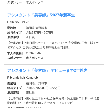
スポンサー
求人ボックス
アシスタント「美容師」/2027年新卒生
HAIR SALON Y3
勤務地
福岡県 大野城市
給与タイプ
月給18万円～20万円
雇用形態
正社員
【仕事内容】<春日原> パート・アルバイトOK 完全週休2日制・駅チカ
でアクセス ご予約状況により18時退勤も可能!!…
求人の更新日
2026-05-07
スポンサー
求人ボックス
アシスタント「美容師」 デビューまで2年以内
P-brands hair Komorebi
勤務地
福岡県 大野城市
給与タイプ
月給20万5,000円～22万円
雇用形態
正社員
【仕事内容】<南ケ丘五丁目><社会保険完備・完全週休二日制・平均退
勤時間17〜18時><最短18ヶ月でスタイリストデビ…