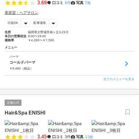
3.69
口コミ
6件
写真
7枚
美容室・ヘアサロン
日祝OK
駐車場有
住所
福岡県大野城市南ヶ丘3-23-5
本日の営業状況
9:00〜19:00
価格帯
￥4,200〜￥7,560
メニュー
パーマ
コールドパーマ
￥
6,480
（税込）
全てのメニューを見る
店舗公式
Hair&Spa ENISHI
3.45
口コミ
3件
写真
11枚