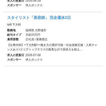
求人の更新日
2026-06-29
スポンサー
求人ボックス
スタイリスト「美容師」 完全週休2日
lafit 下大利
勤務地
福岡県 大野城市
給与タイプ
月給24万円
雇用形態
正社員 / 業務委託
【仕事内容】<下大利駅><働き方の選択可能・社会保険完備・入客チャ
ンスあり>エリアトップクラスの集客なので高収入を狙え…
求人の更新日
2026-07-08
スポンサー
求人ボックス