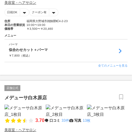
美容室・ヘアサロン
日祝OK
クーポン有
住所
福岡県大野城市雑餉隈町4-2-23
本日の営業状況
10:00〜19:00
価格帯
￥3,500〜￥20,460
メニュー
パーマ
似合わせカット＋パーマ
￥
7,800
（税込）
全てのメニューを見る
店舗公式
メデューサ白木原店
3.70
口コミ
33件
写真
13枚
美容室・ヘアサロン