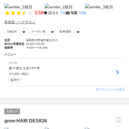
3.59
口コミ
5件
写真
58枚
美容室・ヘアサロン
日祝OK
クーポン有
駐車場有
住所
福岡県大野城市紫台15-1
本日の営業状況
10:00〜20:00
価格帯
￥500〜￥8,400
メニュー
パーマ
オーガニックパーマ
￥
5,400
（税込）
販売中
全てのメニューを見る
店舗公式
grow HAIR DESIGN