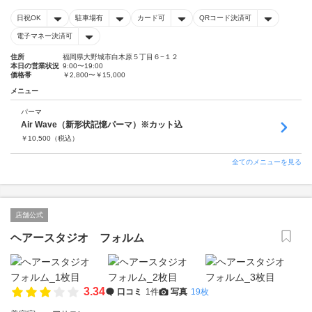
日祝OK
駐車場有
カード可
QRコード決済可
電子マネー決済可
住所
福岡県大野城市白木原５丁目６−１２
本日の営業状況
9:00〜19:00
価格帯
￥2,800〜￥15,000
メニュー
パーマ
Air Wave（新形状記憶パーマ）※カット込
￥
10,500
（税込）
全てのメニューを見る
店舗公式
ヘアースタジオ フォルム
3.34
口コミ
1件
写真
19枚