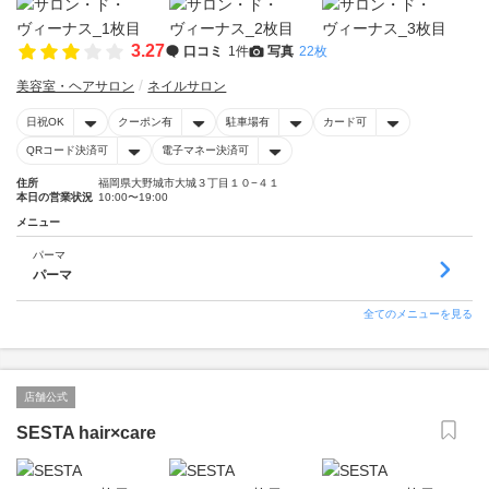
3.27
口コミ
1件
写真
22枚
美容室・ヘアサロン
ネイルサロン
日祝OK
クーポン有
駐車場有
カード可
QRコード決済可
電子マネー決済可
住所
福岡県大野城市大城３丁目１０−４１
本日の営業状況
10:00〜19:00
メニュー
パーマ
パーマ
全てのメニューを見る
店舗公式
SESTA hair×care