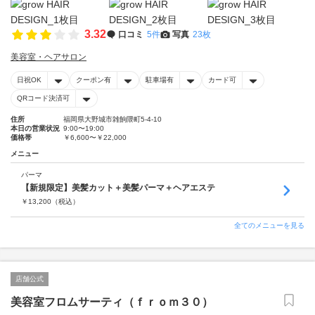
3.32
口コミ
5件
写真
23枚
美容室・ヘアサロン
日祝OK
クーポン有
駐車場有
カード可
QRコード決済可
住所
福岡県大野城市雑餉隈町5-4-10
本日の営業状況
9:00〜19:00
価格帯
￥6,600〜￥22,000
メニュー
パーマ
【新規限定】美髪カット＋美髪パーマ＋ヘアエステ
￥
13,200
（税込）
全てのメニューを見る
店舗公式
美容室フロムサーティ（ｆｒｏｍ３０）