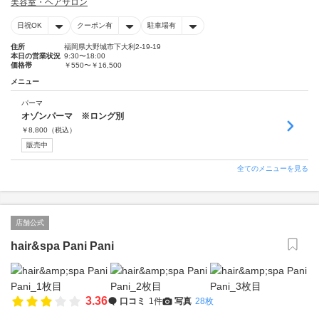
美容室・ヘアサロン
日祝OK
クーポン有
駐車場有
住所
福岡県大野城市下大利2-19-19
本日の営業状況
9:30〜18:00
価格帯
￥550〜￥16,500
メニュー
パーマ
オゾンパーマ ※ロング別
￥
8,800
（税込）
販売中
全てのメニューを見る
店舗公式
hair&spa Pani Pani
3.36
口コミ
1件
写真
28枚