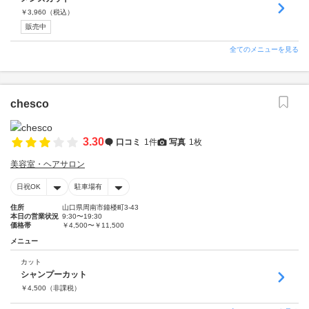
￥
3,960
（税込）
販売中
全てのメニューを見る
chesco
3.30
口コミ
1件
写真
1枚
美容室・ヘアサロン
日祝OK
駐車場有
住所
山口県周南市鐘楼町3-43
本日の営業状況
9:30〜19:30
価格帯
￥4,500〜￥11,500
メニュー
カット
シャンプーカット
￥
4,500
（非課税）