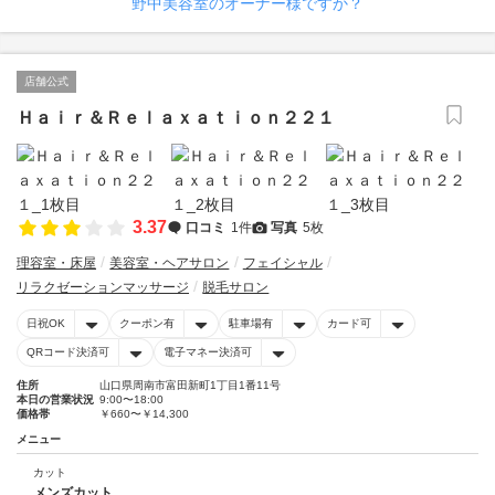
野中美容室のオーナー様ですか？
店舗公式
Ｈａｉｒ＆Ｒｅｌａｘａｔｉｏｎ２２１
3.37
口コミ
1件
写真
5枚
理容室・床屋
美容室・ヘアサロン
フェイシャル
リラクゼーションマッサージ
脱毛サロン
日祝OK
クーポン有
駐車場有
カード可
QRコード決済可
電子マネー決済可
住所
山口県周南市富田新町1丁目1番11号
本日の営業状況
9:00〜18:00
価格帯
￥660〜￥14,300
メニュー
カット
メンズカット