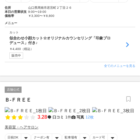
住所
山口県周南市若宮町２丁目２６
本日の営業状況
9:00〜19:00
価格帯
￥3,300〜￥8,800
メニュー
カット
似合わせ小顔カット☆オリジナルカウンセリング「印象プロ
デュース」付き♪
￥
4,400
（税込）
販売中
全てのメニューを見る
店舗公式
Ｂ‐ＦＲＥＥ
3.28
口コミ
1件
写真
12枚
美容室・ヘアサロン
日祝OK
クーポン有
駐車場有
カード可