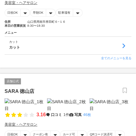
美容室・ヘアサロン
日祝OK
早朝OK
駐車場有
住所
山口県周南市孝田町６−１６
本日の営業状況
8:30〜18:30
メニュー
カット
カット
全てのメニューを見る
店舗公式
SARA 徳山店
3.16
口コミ
1件
写真
46枚
美容室・ヘアサロン
日祝OK
クーポン有
カード可
QRコード決済可