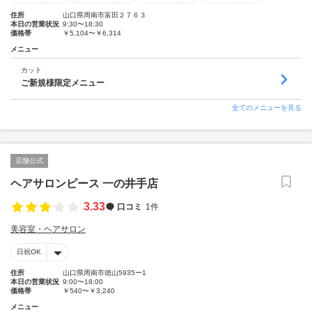
住所
山口県周南市富田２７６３
本日の営業状況
9:30〜18:30
価格帯
￥5,104〜￥6,314
メニュー
カット
ご新規様限定メニュー
全てのメニューを見る
店舗公式
ヘアサロンピース 一の井手店
3.33
口コミ
1件
美容室・ヘアサロン
日祝OK
住所
山口県周南市徳山5935ー1
本日の営業状況
9:00〜18:00
価格帯
￥540〜￥3,240
メニュー