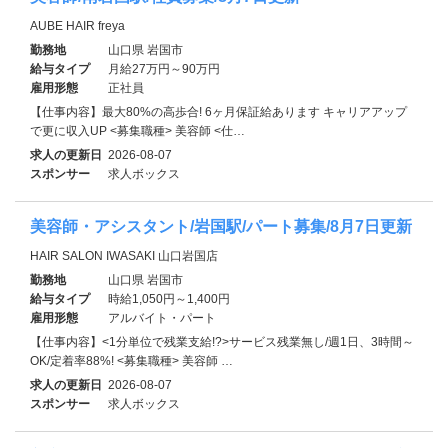
AUBE HAIR freya
勤務地
山口県 岩国市
給与タイプ
月給27万円～90万円
雇用形態
正社員
【仕事内容】最大80%の高歩合! 6ヶ月保証給あります キャリアアップ
で更に収入UP <募集職種> 美容師 <仕…
求人の更新日
2026-08-07
スポンサー
求人ボックス
美容師・アシスタント/岩国駅/パート募集/8月7日更新
HAIR SALON IWASAKI 山口岩国店
勤務地
山口県 岩国市
給与タイプ
時給1,050円～1,400円
雇用形態
アルバイト・パート
【仕事内容】<1分単位で残業支給!?>サービス残業無し/週1日、3時間～
OK/定着率88%! <募集職種> 美容師 …
求人の更新日
2026-08-07
スポンサー
求人ボックス