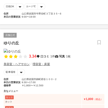
日祝OK
カード可
住所
山口県岩国市牛野谷町３丁目３５−６
本日の営業状況
9:00〜19:00
店舗公式
ゆりの丘
3.34
口コミ
1件
写真
1枚
美容室・ヘアサロン
理容室・床屋
駐車場有
住所
山口県岩国市錦町府谷１００−２
本日の営業状況
9:30〜17:00
価格帯
￥1,800〜￥12,500
主なメニュー
カット
1,800
￥
（税込）
カット
カラー