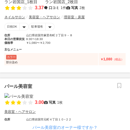
3.37
口コミ
1件
写真
2枚
ネイルサロン
美容室・ヘアサロン
理容室・床屋
日祝OK
駐車場有
住所
山口県岩国市麻里布町２丁目９－８
本日の営業状況
9:30〜18:30
価格帯
￥1,080〜￥2,700
主なメニュー
カラー
1,080
￥
（税込）
部分染め
パール美容室
3.00
写真
1枚
美容室・ヘアサロン
住所
山口県岩国市元町４丁目１０−２２
パール美容室のオーナー様ですか？