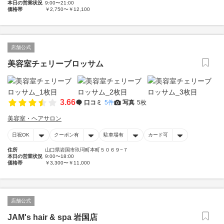
本日の営業状況
9:00〜21:00
価格帯
￥2,750〜￥12,100
店舗公式
美容室チェリーブロッサム
3.66
口コミ
5件
写真
5枚
美容室・ヘアサロン
日祝OK
クーポン有
駐車場有
カード可
住所
山口県岩国市玖珂町本町５０６９−７
本日の営業状況
9:00〜18:00
価格帯
￥3,300〜￥11,000
店舗公式
JAM's hair & spa 岩国店