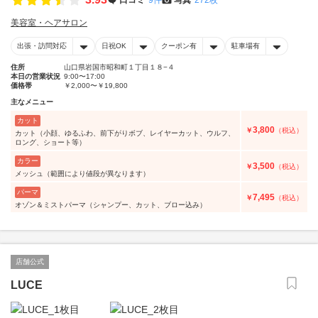
美容室・ヘアサロン
出張・訪問対応
日祝OK
クーポン有
駐車場有
住所
山口県岩国市昭和町１丁目１８−４
本日の営業状況
9:00〜17:00
価格帯
￥2,000〜￥19,800
主なメニュー
カット
3,800
￥
（税込）
カット（小顔、ゆるふわ、前下がりボブ、レイヤーカット、ウルフ、
ロング、ショート等）
カラー
3,500
￥
（税込）
メッシュ（範囲により値段が異なります）
パーマ
7,495
￥
（税込）
オゾン＆ミストパーマ（シャンプー、カット、ブロー込み）
店舗公式
LUCE