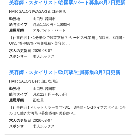
美容師・スタイリスト/岩国駅/パート募集/8月7日更新
HAIR SALON IWASAKI 山口岩国店
勤務地
山口県 岩国市
給与タイプ
時給1,150円～1,600円
雇用形態
アルバイト・パート
【仕事内容】<1分単位で残業支給!?>サービス残業無し/週1日、3時間～
OK/定着率88% <募集職種> 美容師 …
求人の更新日
2026-08-07
スポンサー
求人ボックス
美容師・スタイリスト/玖珂駅/社員募集/8月7日更新
HAIR SALON Best 山口玖珂店
勤務地
山口県 岩国市
給与タイプ
月給22万円～40万円
雇用形態
正社員
【仕事内容】<カットカラー専門>週1・3時間～OK!ライフスタイルに合
わせた働き方可能 <募集職種> 美容師 <…
求人の更新日
2026-08-07
スポンサー
求人ボックス