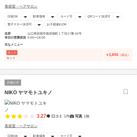
美容室・ヘアサロン
日祝OK
駐車場有
カード可
QRコード決済可
電子マネー決済可
お子様連れOK
住所
山口県岩国市南岩国町１丁目17番-34号
本日の営業状況
9:00〜18:00
主なメニュー
カット
3,850
￥
（税込）
カット
店舗公式
NIKO ヤマモトユキノ
3.27
口コミ
1件
写真
1枚
美容室・ヘアサロン
日祝OK
駐車場有
カード可