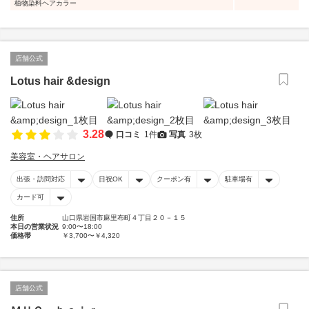
植物染料ヘアカラー
店舗公式
Lotus hair &design
3.28
口コミ
1件
写真
3枚
美容室・ヘアサロン
出張・訪問対応
日祝OK
クーポン有
駐車場有
カード可
住所
山口県岩国市麻里布町４丁目２０－１５
本日の営業状況
9:00〜18:00
価格帯
￥3,700〜￥4,320
店舗公式