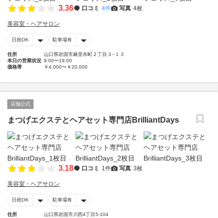
3.36
口コミ
4件
写真
4枚
美容室・ヘアサロン
日祝OK
駐車場有
住所
山口県岩国市麻里布町２丁目３−１３
本日の営業状況
9:00〜19:00
価格帯
￥4,000〜￥20,000
店舗公式
まつげエクステとヘアセット専門店BrilliantDays
3.18
口コミ
1件
写真
3枚
美容室・ヘアサロン
日祝OK
駐車場有
住所
山口県岩国市川西4丁目5-104