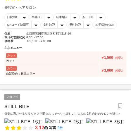
美容室・ヘアサロン
日祝OK
早朝OK
駐車場有
カード可
QRコード決済可
女性歓迎
男性歓迎
お子様連れOK
住所
山口県岩国市南岩国町3丁目18-10
本日の営業状況
8:30〜17:00
価格帯
￥1,500〜￥8,500
主なメニュー
カット
1,500
￥
（税込）
カット
カラー
3,000
￥
（税込）
白髪染め：根元カラー
店舗公式
STILL BITE
気楽に過ごせるリラックス空間☆おしゃべりも楽しい、大人の女性向けのサロンが誕生♪
3.12
写真
9枚