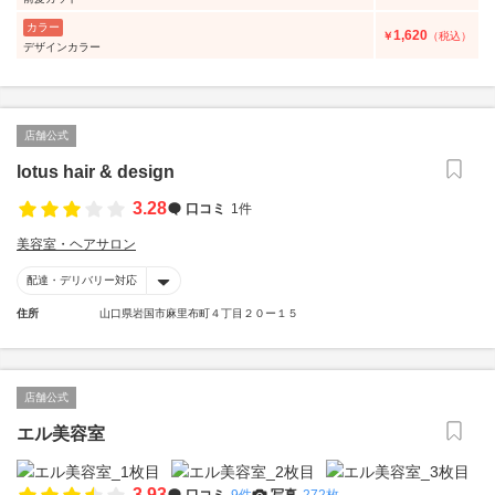
カラー
1,620
￥
（税込）
デザインカラー
店舗公式
lotus hair & design
3.28
口コミ
1件
美容室・ヘアサロン
配達・デリバリー対応
住所
山口県岩国市麻里布町４丁目２０ー１５
店舗公式
エル美容室
3.93
口コミ
9件
写真
272枚