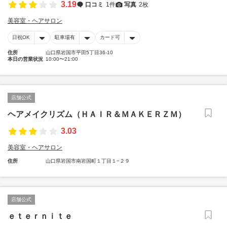
3.19
口コミ
1件
写真
2枚
美容室・ヘアサロン
日祝OK
駐車場有
カード可
住所
山口県岩国市平田5丁目36-10
本日の営業状況
10:00〜21:00
店舗公式
ヘアメイクリズム（ＨＡＩＲ＆ＭＡＫＥＲＺＭ）
3.03
美容室・ヘアサロン
住所
山口県岩国市南岩国町１丁目１−２９
店舗公式
ｅｔｅｒｎｉｔｅ