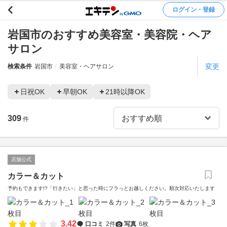
ログイン・登録
岩国市のおすすめ美容室・美容院・ヘア
サロン
変更
検索条件
岩国市
美容室・ヘアサロン
日祝OK
早朝OK
21時以降OK
309
件
店舗公式
カラー＆カット
予約もできます!?「行きたい」と思った時にフラっとお越しください。順次対応いたします
3.42
口コミ
2件
写真
6枚