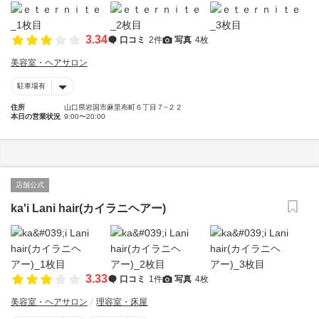
3.34
口コミ
2件
写真
4枚
美容室・ヘアサロン
駐車場有
住所
山口県岩国市麻里布町６丁目７−２２
本日の営業状況
9:00〜20:00
店舗公式
ka'i Lani hair(カイラニヘアー)
3.33
口コミ
1件
写真
4枚
美容室・ヘアサロン
理容室・床屋