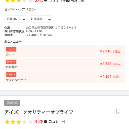
3.45
口コミ
3件
写真
1枚
美容室・ヘアサロン
日祝OK
駐車場有
住所
山口県岩国市南岩国町１丁目２３−１４
本日の営業状況
9:00〜19:00
価格帯
￥1,404〜￥10,584
主なメニュー
カット
2,916
￥
（税込）
カット
カラー
3,780
￥
（税込）
白髪染め
パーマ
4,104
￥
（税込）
ケミカルパーマ
店舗公式
アイズ クオリティーオブライフ
3.28
口コミ
1件