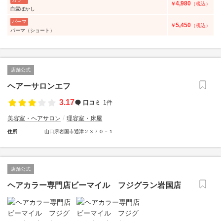
4,980
￥
（税込）
白髪ぼかし
パーマ
5,450
￥
（税込）
パーマ（ショート）
店舗公式
ヘアーサロンエフ
3.17
口コミ
1件
美容室・ヘアサロン
理容室・床屋
住所
山口県岩国市通津２３７０－１
店舗公式
ヘアカラー専門店ビーマイル フジグラン岩国店