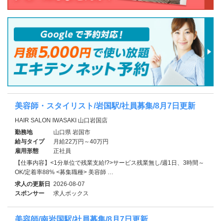
美容師・スタイリスト/岩国駅/社員募集/8月7日更新
HAIR SALON IWASAKI 山口岩国店
勤務地
山口県 岩国市
給与タイプ
月給22万円～40万円
雇用形態
正社員
【仕事内容】<1分単位で残業支給!?>サービス残業無し/週1日、3時間～
OK/定着率88% <募集職種> 美容師 …
求人の更新日
2026-08-07
スポンサー
求人ボックス
美容師/南岩国駅/社員募集/8月7日更新