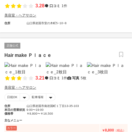
3.28
口コミ
1件
美容室・ヘアサロン
住所
山口県岩国市室の木町5−10−8
店舗公式
Hair make Ｐｌａｃｅ
3.21
口コミ
1件
写真
5枚
美容室・ヘアサロン
日祝OK
駐車場有
住所
山口県岩国市南岩国町１丁目13-35-103
本日の営業状況
9:00〜19:00
価格帯
￥8,800〜￥16,500
主なメニュー
カラー
8,800
￥
（税込）