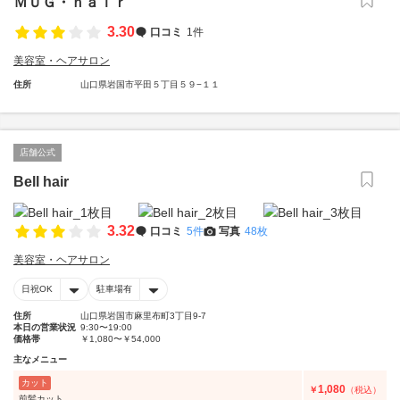
ＭＵＧ・ｈａｉｒ
3.30
口コミ
1件
美容室・ヘアサロン
住所
山口県岩国市平田５丁目５９−１１
店舗公式
Bell hair
3.32
口コミ
5件
写真
48枚
美容室・ヘアサロン
日祝OK
駐車場有
住所
山口県岩国市麻里布町3丁目9-7
本日の営業状況
9:30〜19:00
価格帯
￥1,080〜￥54,000
主なメニュー
カット
1,080
￥
（税込）
前髪カット