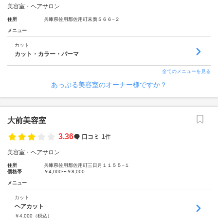
美容室・ヘアサロン
住所
兵庫県佐用郡佐用町末廣５６６−２
メニュー
カット
カット・カラー・パーマ
全てのメニューを見る
あっぷる美容室のオーナー様ですか？
大前美容室
3.36
口コミ
1件
美容室・ヘアサロン
住所
兵庫県佐用郡佐用町三日月１１５５−１
価格帯
￥4,000〜￥8,000
メニュー
カット
ヘアカット
￥
4,000
（税込）