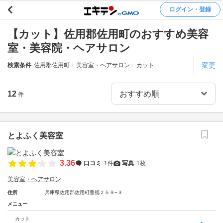
ログイン・登録
【カット】佐用郡佐用町のおすすめ美容
室・美容院・ヘアサロン
変更
検索条件
佐用郡佐用町
美容室・ヘアサロン
カット
12
件
とよふく美容室
3.36
口コミ
1件
写真
1枚
美容室・ヘアサロン
住所
兵庫県佐用郡佐用町豊福２５９−３
メニュー
カット