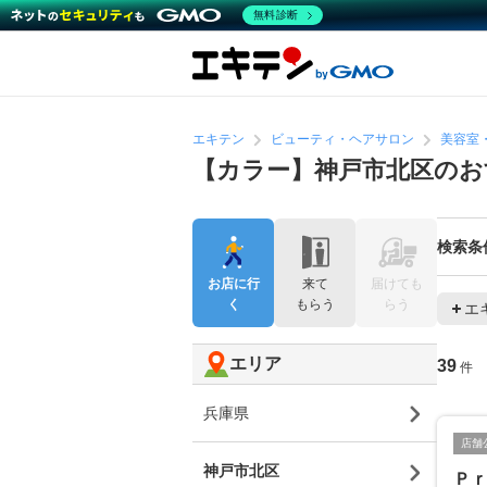
無料診断
エキテン
ビューティ・ヘアサロン
美容室
【カラー】神戸市北区のお
検索条
お店に行
来て
届けても
く
もらう
らう
エ
エリア
39
件
兵庫県
店舗
神戸市北区
Ｐｒ