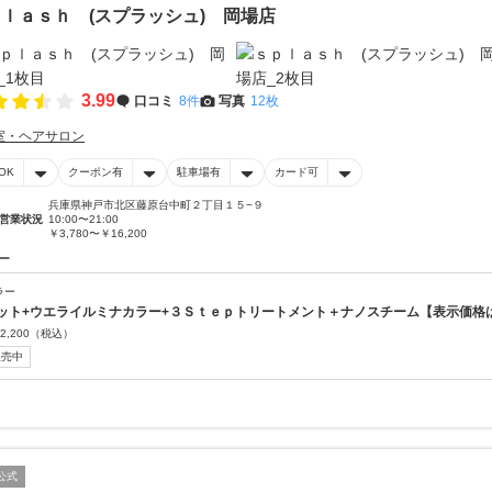
ｌａｓｈ (スプラッシュ) 岡場店
3.99
口コミ
8件
写真
12枚
室・ヘアサロン
OK
クーポン有
駐車場有
カード可
兵庫県神戸市北区藤原台中町２丁目１５−９
営業状況
10:00〜21:00
￥3,780〜￥16,200
ー
ラー
ット+ウエライルミナカラー+３Ｓｔｅｐトリートメント＋ナノスチーム【表示価格
2,200
（税込）
販売中
公式