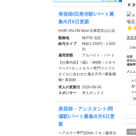
ｓｐ
美容師/田尾寺駅/パート募
集/8月6日更新
HAIR SALON Best 兵庫西宮山口店
美容
勤務地
神戸市 北区
給与タイプ
時給1,250円～1,600
日祝
円
雇用形態
アルバイト・パート
住所
本日の
【仕事内容】<週1・3時間～スキマ
価格帯
ワーク>カットカラー専門ライフス
メニュ
タイルに合わせた働き方可 <募集職
種> 美容師 …
カ
カ
求人の更新日
2026-08-06
￥
1
スポンサー
求人ボックス
美容師・アシスタント/岡
場駅/パート募集/8月6日更
新
店舗
ヘアカラー専門店fufu イオン藤原台