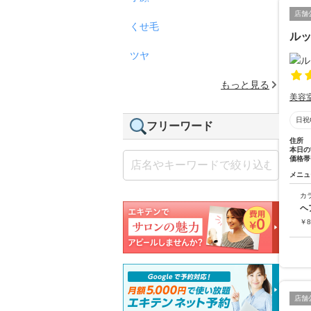
店舗
くせ毛
ル
ツヤ
もっと見る
美容
日祝
フリーワード
住所
本日の
価格帯
メニュ
カ
ヘ
￥
8
店舗