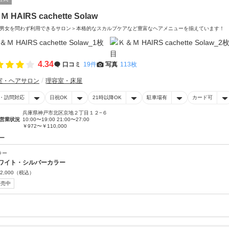
 HAIRS cachette Solaw
男女を問わず利用できるサロン＞本格的なスカルプケアなど豊富なヘアメニューを揃えています！
4.34
口コミ
19件
写真
113枚
室・ヘアサロン
理容室・床屋
・訪問対応
日祝OK
21時以降OK
駐車場有
カード可
兵庫県神戸市北区京地２丁目１２−６
営業状況
10:00〜19:00 21:00〜27:00
￥972〜￥110,000
ー
ラー
ワイト・シルバーカラー
2,000
（税込）
販売中