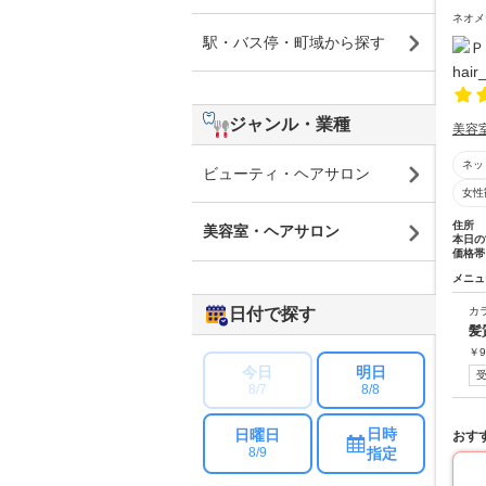
ネオメ
駅・バス停・町域から探す
ジャンル・業種
美容
ネッ
ビューティ・ヘアサロン
女性
住所
美容室・ヘアサロン
本日の
価格帯
メニュ
日付で探す
カ
髪
￥
9
今日
明日
8/7
8/8
日時
日曜日
おす
指定
8/9