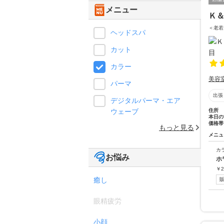
メニュー
Ｋ＆Ｍ
＜老若
ヘッドスパ
カット
カラー
美容
パーマ
出張
デジタルパーマ・エア
ウェーブ
住所
本日の
価格帯
もっと見る
メニュ
カ
お悩み
ホ
￥
2
癒し
眼精疲労
小顔