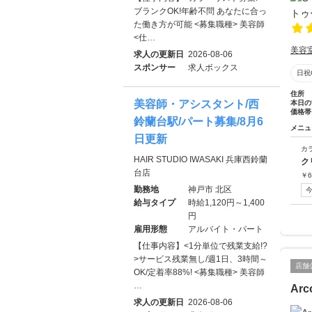
ブランクOK!年齢不問 あなたに合っ
た働き方が可能 <募集職種> 美容師
<仕…
美容
求人の更新日
2026-08-06
スポンサー
求人ボックス
日祝
住所
美容師・アシスタント/西
本日の
価格帯
鈴蘭台駅/パート募集/8月6
メニュ
日更新
カ
HAIR STUDIO IWASAKI 兵庫西鈴蘭
ク
台店
￥
6
勤務地
神戸市 北区
給与タイプ
時給1,120円～1,400
円
雇用形態
アルバイト・パート
【仕事内容】<1分単位で残業支給!?
>サービス残業無し/週1日、3時間～
店舗
OK/定着率88%! <募集職種> 美容師
…
Arco
求人の更新日
2026-08-06