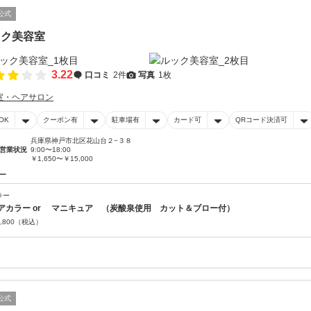
公式
ック美容室
3.22
口コミ
2件
写真
1枚
室・ヘアサロン
OK
クーポン有
駐車場有
カード可
QRコード決済可
兵庫県神戸市北区花山台２−３８
営業状況
9:00〜18:00
￥1,650〜￥15,000
ー
ラー
アカラー or マニキュア （炭酸泉使用 カット＆ブロー付）
,800
（税込）
公式