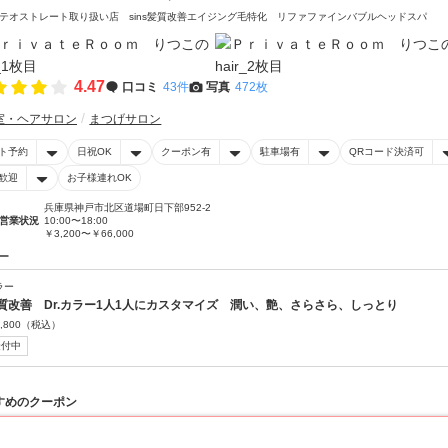
テオストレート取り扱い店 sins髪質改善エイジング毛特化 リファファインバブルヘッドスパ
4.47
口コミ
43件
写真
472枚
室・ヘアサロン
まつげサロン
ト予約
日祝OK
クーポン有
駐車場有
QRコード決済可
歓迎
お子様連れOK
兵庫県神戸市北区道場町日下部952-2
営業状況
10:00〜18:00
￥3,200〜￥66,000
ー
ラー
質改善 Dr.カラー1人1人にカスタマイズ 潤い、艶、さらさら、しっとり
,800
（税込）
受付中
すめのクーポン
30