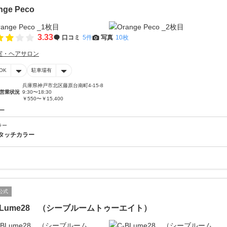
nge Peco
3.33
口コミ
5件
写真
10枚
室・ヘアサロン
OK
駐車場有
兵庫県神戸市北区藤原台南町4-15-8
営業状況
9:30〜18:30
￥550〜￥15,400
ー
ラー
タッチカラー
公式
BLume28 （シーブルームトゥーエイト）