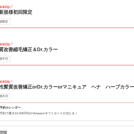
ickUp
新規様初回限定
規限定
20
ickUp
質改善縮毛矯正＆Dr.カラー
用不可
10
ickUp
性髪質改善矯正orDr.カラーorマニキュア ヘナ ハーブカラ
用不可
予約カレンダー
予約で最大10,000円分のAmazonギフトカードが当たる！
公式