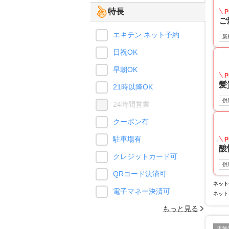
特長
P
ご
エキテン ネット予約
新
日祝OK
早朝OK
P
髪
21時以降OK
併
24時間営業
クーポン有
駐車場有
P
酸
クレジットカード可
併
QRコード決済可
ネット
電子マネー決済可
ネット
もっと見る
店舗