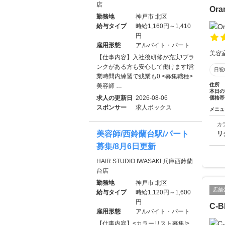
店
Ora
勤務地
神戸市 北区
給与タイプ
時給1,160円～1,410
円
雇用形態
アルバイト・パート
美容
【仕事内容】入社後研修が充実!ブラ
ンクがある方も安心して働けます!営
日祝
業時間内練習で残業も0 <募集職種>
住所
美容師 …
本日の
求人の更新日
2026-08-06
価格帯
スポンサー
求人ボックス
メニュ
カ
美容師/西鈴蘭台駅/パート
リ
募集/8月6日更新
HAIR STUDIO IWASAKI 兵庫西鈴蘭
台店
勤務地
神戸市 北区
店舗
給与タイプ
時給1,120円～1,600
円
C-
雇用形態
アルバイト・パート
【仕事内容】<カラーリスト募集!>