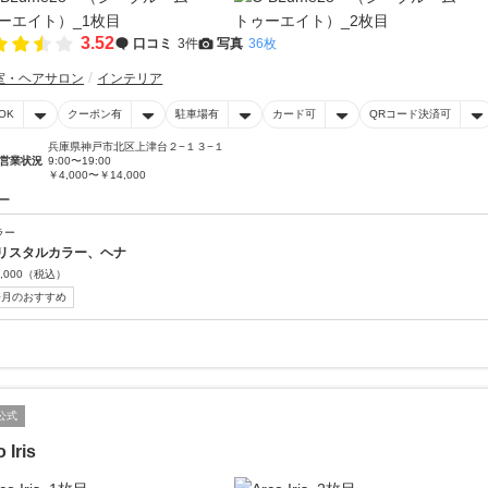
3.52
口コミ
3件
写真
36枚
室・ヘアサロン
インテリア
OK
クーポン有
駐車場有
カード可
QRコード決済可
兵庫県神戸市北区上津台２−１３−１
営業状況
9:00〜19:00
￥4,000〜￥14,000
ー
ラー
リスタルカラー、ヘナ
,000
（税込）
今月のおすすめ
公式
 Iris