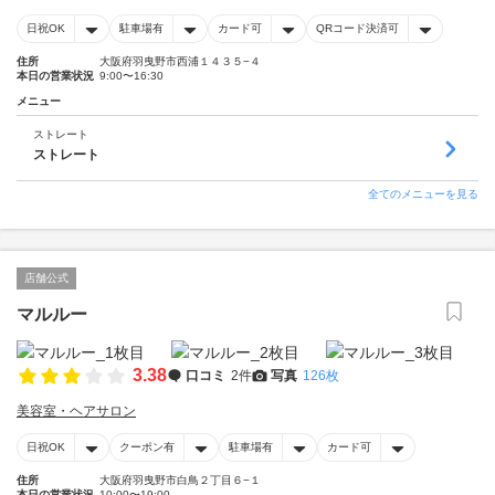
日祝OK
駐車場有
カード可
QRコード決済可
住所
大阪府羽曳野市西浦１４３５−４
本日の営業状況
9:00〜16:30
メニュー
ストレート
ストレート
全てのメニューを見る
店舗公式
マルルー
3.38
口コミ
2件
写真
126枚
美容室・ヘアサロン
日祝OK
クーポン有
駐車場有
カード可
住所
大阪府羽曳野市白鳥２丁目６−１
本日の営業状況
10:00〜19:00