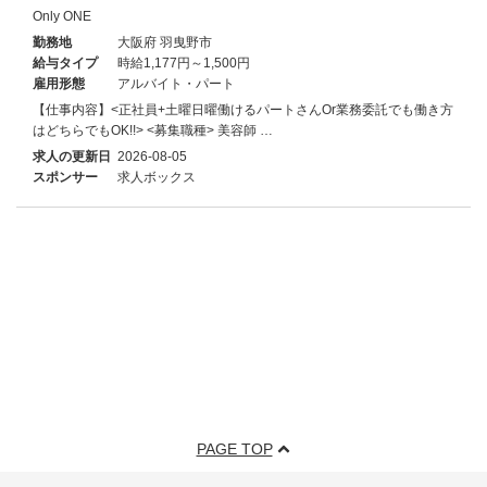
Only ONE
勤務地
大阪府 羽曳野市
給与タイプ
時給1,177円～1,500円
雇用形態
アルバイト・パート
【仕事内容】<正社員+土曜日曜働けるパートさんOr業務委託でも働き方
はどちらでもOK!!> <募集職種> 美容師 …
求人の更新日
2026-08-05
スポンサー
求人ボックス
PAGE TOP