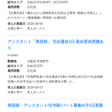
給与タイプ
月給24万6,400円～32万320円
雇用形態
正社員
【仕事内容】<働きながら資格取得を目指せる環境 >勤務も学業もしっ
かりサポート <募集職種> 理容師 <仕事内容…
求人の更新日
2026-08-05
スポンサー
求人ボックス
アシスタント「美容師」 完全週休2日 産休育休実績あ
り
re blanc
勤務地
大阪府 羽曳野市
給与タイプ
月給25万円
雇用形態
正社員
【仕事内容】<羽曳野島泉><完全週休2日制><年間公休12日><社会保険
完備><住宅手当あり>好条件と福利厚生が整った…
求人の更新日
2026-05-07
スポンサー
求人ボックス
美容師・アシスタント/古市駅/パート募集/8月5日更新