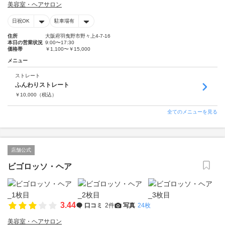
美容室・ヘアサロン
日祝OK
駐車場有
住所
大阪府羽曳野市野々上4-7-16
本日の営業状況
9:00〜17:30
価格帯
￥1,100〜￥15,000
メニュー
ストレート
ふんわりストレート
￥
10,000
（税込）
全てのメニューを見る
店舗公式
ビゴロッソ・ヘア
3.44
口コミ
2件
写真
24枚
美容室・ヘアサロン