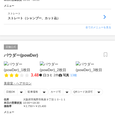
メニュー
ストレート
ストレート（シャンプー、カット込）
全てのメニューを見る
店舗公式
パウダー(powDer)
3.48
口コミ
2件
写真
13枚
美容室・ヘアサロン
日祝OK
駐車場有
カード可
QRコード決済可
住所
大阪府羽曳野市島泉９丁目１０−１１
本日の営業状況
10:00〜19:30
価格帯
￥2,750〜￥15,400
メニュー