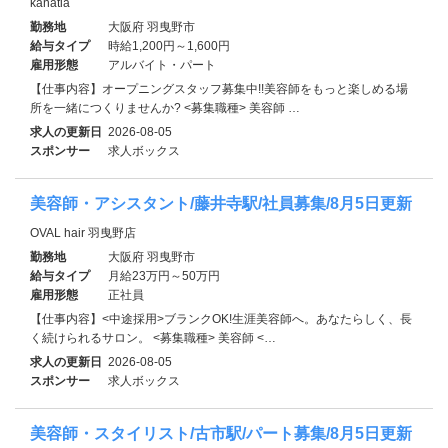
kanatia
勤務地
大阪府 羽曳野市
給与タイプ
時給1,200円～1,600円
雇用形態
アルバイト・パート
【仕事内容】オープニングスタッフ募集中!!美容師をもっと楽しめる場
所を一緒につくりませんか? <募集職種> 美容師 …
求人の更新日
2026-08-05
スポンサー
求人ボックス
美容師・アシスタント/藤井寺駅/社員募集/8月5日更新
OVAL hair 羽曳野店
勤務地
大阪府 羽曳野市
給与タイプ
月給23万円～50万円
雇用形態
正社員
【仕事内容】<中途採用>ブランクOK!生涯美容師へ。あなたらしく、長
く続けられるサロン。 <募集職種> 美容師 <…
求人の更新日
2026-08-05
スポンサー
求人ボックス
美容師・スタイリスト/古市駅/パート募集/8月5日更新