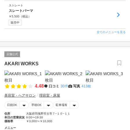
ストレート
スレートパーマ
￥
5,500
（税込）
販売中
全てのメニューを見る
店舗公式
AKARI WORKS
4.48
口コミ
30件
写真
413枚
美容室・ヘアサロン
理容室・床屋
日祝OK
早朝OK
駐車場有
住所
大阪府羽曳野市古市７−１０−１１
本日の営業状況
9:00〜19:30
価格帯
￥3,000〜￥10,000
メニュー