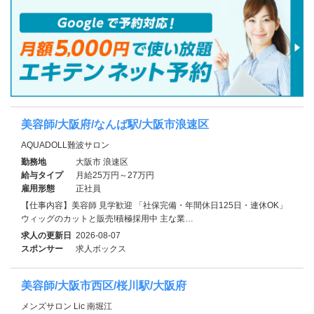
美容師/大阪府/なんば駅/大阪市浪速区
AQUADOLL難波サロン
勤務地
大阪市 浪速区
給与タイプ
月給25万円～27万円
雇用形態
正社員
【仕事内容】美容師 見学歓迎 「社保完備・年間休日125日・連休OK」
ウィッグのカットと販売!積極採用中 主な業…
求人の更新日
2026-08-07
スポンサー
求人ボックス
美容師/大阪市西区/桜川駅/大阪府
メンズサロン Lic 南堀江