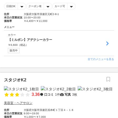
日祝OK
クーポン有
カード可
住所
大阪府大阪市浪速区元町2-8-1
本日の営業状況
10:00〜20:00
価格帯
￥4,400〜￥11,000
メニュー
カラー
【ミルボン】アデクシーカラー
￥
6,600
（税込）
販売中
全てのメニューを見る
スタジオK2
3.36
口コミ
1件
写真
3枚
美容室・ヘアサロン
住所
大阪府大阪市浪速区戎本町１丁目４－１８
本日の営業状況
9:00〜19:00
価格帯
￥1,000〜￥7,000