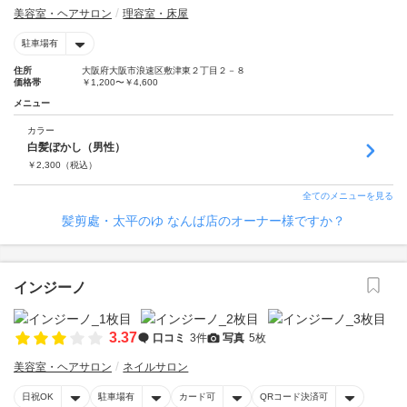
美容室・ヘアサロン
理容室・床屋
駐車場有
住所
大阪府大阪市浪速区敷津東２丁目２－８
価格帯
￥1,200〜￥4,600
メニュー
カラー
白髪ぼかし（男性）
￥
2,300
（税込）
全てのメニューを見る
髪剪處・太平のゆ なんば店のオーナー様ですか？
インジーノ
3.37
口コミ
3件
写真
5枚
美容室・ヘアサロン
ネイルサロン
日祝OK
駐車場有
カード可
QRコード決済可