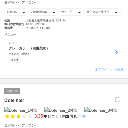
美容室・ヘアサロン
日祝OK
21時以降OK
カード可
電子マネー決済可
住所
大阪府大阪市浪速区桜川2-3-34
本日の営業状況
10:00〜22:00
価格帯
￥2,000〜￥60,000
メニュー
カラー
グレーカラー（白髪染め）
￥
5,000
（税込）
販売中
全てのメニューを見る
店舗公式
Dote hair
3.35
口コミ
1件
写真
35枚
美容室・ヘアサロン