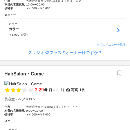
住所
大阪府大阪市浪速区戎本町１丁目４－１９
本日の営業状況
10:00〜20:00
価格帯
￥4,000〜￥6,000
メニュー
カラー
カラー
￥
6,000
（税込）
全てのメニューを見る
スタジオK2プラスのオーナー様ですか？
HairSalon・Come
3.29
口コミ
1件
写真
1枚
美容室・ヘアサロン
住所
大阪府大阪市浪速区桜川２丁目７－１１
本日の営業状況
9:00〜19:00
価格帯
￥4,500〜￥7,000
メニュー
カラー