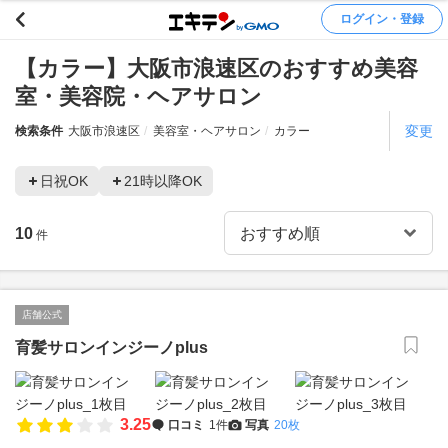
ログイン・登録
【カラー】大阪市浪速区のおすすめ美容
室・美容院・ヘアサロン
変更
検索条件
大阪市浪速区
美容室・ヘアサロン
カラー
日祝OK
21時以降OK
10
件
店舗公式
育髪サロンインジーノplus
3.25
口コミ
1件
写真
20枚