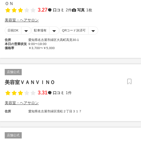
3.27
口コミ
2件
写真
1枚
美容室・ヘアサロン
日祝OK
駐車場有
QRコード決済可
住所
愛知県名古屋市緑区大高町高見30-1
本日の営業状況
9:00〜19:00
価格帯
￥3,700〜￥5,000
店舗公式
美容室ＶＡＮＶＩＮＯ
3.31
口コミ
1件
美容室・ヘアサロン
住所
愛知県名古屋市緑区境松２丁目３１７
店舗公式