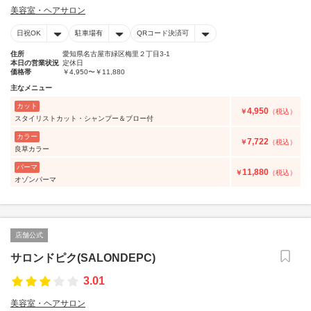
美容室・ヘアサロン
日祝OK
駐車場有
QRコード決済可
住所
愛知県名古屋市緑区梅里２丁目3-1
本日の営業状況
定休日
価格帯
￥4,950〜￥11,880
主なメニュー
カット
4,950
￥
（税込）
スタイリストカット・シャンプー＆ブロー付
カラー
7,722
￥
（税込）
良草カラー
パーマ
11,880
￥
（税込）
オゾンパーマ
店舗公式
サロンドピク(SALONDEPC)
3.01
美容室・ヘアサロン