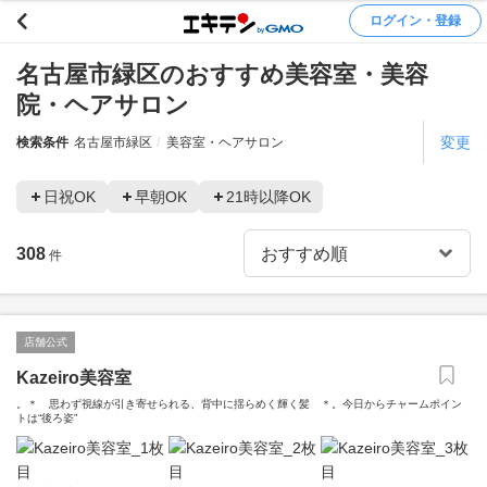
ログイン・登録
名古屋市緑区のおすすめ美容室・美容
院・ヘアサロン
変更
検索条件
名古屋市緑区
美容室・ヘアサロン
日祝OK
早朝OK
21時以降OK
308
件
店舗公式
Kazeiro美容室
。＊ 思わず視線が引き寄せられる、背中に揺らめく輝く髪 ＊。今日からチャームポイン
トは“後ろ姿”