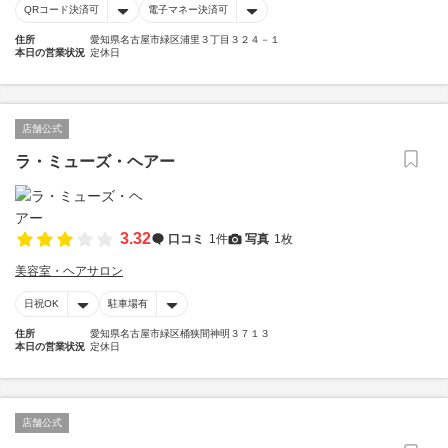
QRコード決済可
電子マネー決済可
住所
愛知県名古屋市緑区浦里３丁目３２４－１
本日の営業状況
定休日
店舗公式
ラ・ミューズ・ヘアー
3.32
口コミ
1件
写真
1枚
美容室・ヘアサロン
日祝OK
駐車場有
住所
愛知県名古屋市緑区桶狭間神明３７１３
本日の営業状況
定休日
店舗公式