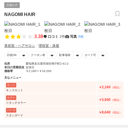
店舗公式
NAGOMI HAIR
3.38
口コミ
2件
写真
8枚
美容室・ヘアサロン
理容室・床屋
日祝OK
クーポン有
駐車場有
カード可
住所
愛知県名古屋市緑区鳴子町2-41-2
本日の営業状況
定休日
価格帯
￥2,160〜￥16,200
主なメニュー
カット
2,160
￥
（税込）
キッズカット
カラー
5,940
￥
（税込）
リタッチカラー
パーマ
8,640
￥
（税込）
スタンダード