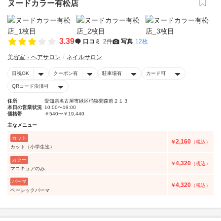
ヌードカラー有松店
3.39
口コミ
2件
写真
12枚
美容室・ヘアサロン
ネイルサロン
日祝OK
クーポン有
駐車場有
カード可
QRコード決済可
住所
愛知県名古屋市緑区桶狭間森前２１３
本日の営業状況
10:00〜19:00
価格帯
￥540〜￥19,440
主なメニュー
カット
2,160
￥
（税込）
カット（小学生迄）
カラー
4,320
￥
（税込）
マニキュアのみ
パーマ
4,320
￥
（税込）
ベーシックパーマ