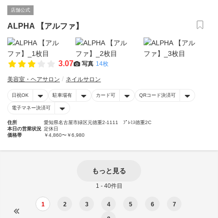
店舗公式
ALPHA 【アルファ】
3.07
写真
14枚
美容室・ヘアサロン
ネイルサロン
日祝OK
駐車場有
カード可
QRコード決済可
電子マネー決済可
住所
愛知県名古屋市緑区元徳重2-1111 ﾌﾟﾚﾐｽ徳重2C
本日の営業状況
定休日
価格帯
￥4,860〜￥6,980
もっと見る
1 - 40件目
1
2
3
4
5
6
7