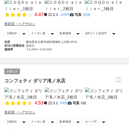
4.47
口コミ
169件
写真
66枚
美容室・ヘアサロン
日祝OK
クーポン有
駐車場有
QRコード決済可
住所
愛知県名古屋市緑区鳴海町上汐田105-9
本日の営業状況
定休日
価格帯
￥3,200〜￥10,000
店舗公式
コンフェティ ダリア滝ノ水店
4.53
口コミ
64件
写真
6枚
美容室・ヘアサロン
日祝OK
クーポン有
駐車場有
カード可