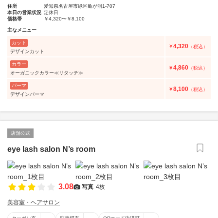
住所
愛知県名古屋市緑区亀が洞1-707
本日の営業状況
定休日
価格帯
￥4,320〜￥8,100
主なメニュー
カット
4,320
￥
（税込）
デザインカット
カラー
4,860
￥
（税込）
オーガニックカラー≪リタッチ≫
パーマ
8,100
￥
（税込）
デザインパーマ
店舗公式
eye lash salon N’s room
3.08
写真
4枚
美容室・ヘアサロン