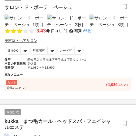
サロン・ド・ボーテ ペーシュ
3.43
口コミ
2件
写真
66枚
美容室・ヘアサロン
日祝OK
駐車場有
カード可
住所
愛知県名古屋市緑区平手北１丁目９２４−２
本日の営業状況
定休日
価格帯
￥1,080〜￥12,600
主なメニュー
カット
1,080
￥
（税込）
前髪のみカット
店舗公式
kukka まつ毛カール・ヘッドスパ・フェイシャ
ルエステ