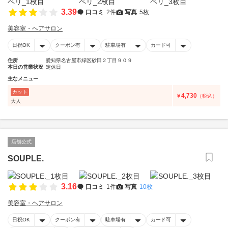
3.39
口コミ
2件
写真
5枚
美容室・ヘアサロン
日祝OK
クーポン有
駐車場有
カード可
住所
愛知県名古屋市緑区砂田２丁目９０９
本日の営業状況
定休日
主なメニュー
カット
4,730
￥
（税込）
大人
店舗公式
SOUPLE.
3.16
口コミ
1件
写真
10枚
美容室・ヘアサロン
日祝OK
クーポン有
駐車場有
カード可