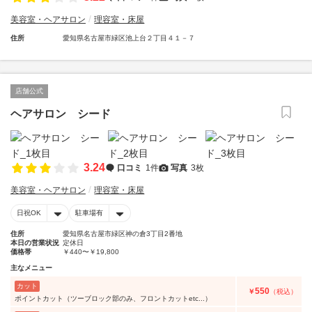
美容室・ヘアサロン
理容室・床屋
住所
愛知県名古屋市緑区池上台２丁目４１－７
店舗公式
ヘアサロン シード
3.24
口コミ
1件
写真
3枚
美容室・ヘアサロン
理容室・床屋
日祝OK
駐車場有
住所
愛知県名古屋市緑区神の倉3丁目2番地
本日の営業状況
定休日
価格帯
￥440〜￥19,800
主なメニュー
カット
550
￥
（税込）
ポイントカット（ツーブロック部のみ、フロントカットetc...）