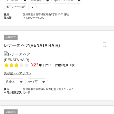
クーポン有
駐車場有
QRコード決済可
電子マネー決済可
住所
愛知県名古屋市緑区篭山1丁目1303番地
価格帯
￥4,500〜￥6,000
店舗公式
レナータ ヘア(RENATA HAIR)
3.23
口コミ
1件
写真
1枚
美容室・ヘアサロン
日祝OK
カード可
住所
愛知県名古屋市緑区鳴海町熊ノ前１２－４０
本日の営業状況
定休日
店舗公式