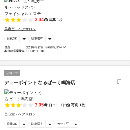
3.04
写真
1枚
美容室・ヘアサロン
日祝OK
駐車場有
住所
愛知県名古屋市緑区相川3-21-1
本日の営業状況
10:00〜18:00
店舗公式
デューポイント なるぱーく鳴海店
3.05
口コミ
1件
写真
1枚
美容室・ヘアサロン
日祝OK
駐車場有
カード可