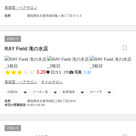
美容室・ヘアサロン
住所
愛知県名古屋市緑区亀ヶ洞１丁目４０３
店舗公式
RAY Field 滝の水店
3.20
口コミ
2件
写真
11枚
美容室・ヘアサロン
ネイルサロン
日祝OK
クーポン有
駐車場有
カード可
住所
愛知県名古屋市緑区上旭1丁目1610
本日の営業状況
9:00〜19:30
店舗公式