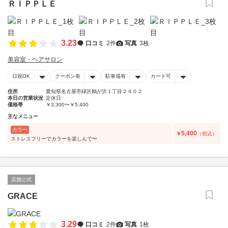
ＲＩＰＰＬＥ
3.23
口コミ
2件
写真
3枚
美容室・ヘアサロン
日祝OK
クーポン有
駐車場有
カード可
住所
愛知県名古屋市緑区鶴が沢１丁目２４０２
本日の営業状況
定休日
価格帯
￥3,300〜￥5,400
主なメニュー
カラー
5,400
￥
（税込）
ストレスフリーでカラーを楽しんで〜
店舗公式
GRACE
3.29
口コミ
2件
写真
1枚