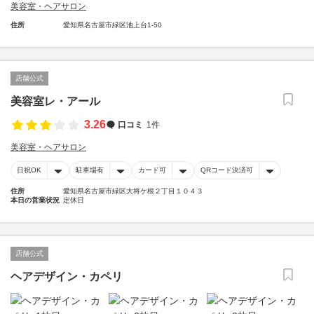
美容室・ヘアサロン
住所
愛知県名古屋市緑区池上台1-50
店舗公式
美容室レ・アール
3.26
口コミ
1件
美容室・ヘアサロン
日祝OK
駐車場有
カード可
QRコード決済可
住所
愛知県名古屋市緑区大将ケ根２丁目１０４３
本日の営業状況
定休日
店舗公式
ヘアデザイン・カペリ