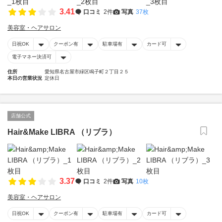
3.41
口コミ
2件
写真
37枚
美容室・ヘアサロン
日祝OK
クーポン有
駐車場有
カード可
電子マネー決済可
住所
愛知県名古屋市緑区鳴子町２丁目２５
本日の営業状況
定休日
店舗公式
Hair&Make LIBRA （リブラ）
3.37
口コミ
2件
写真
10枚
美容室・ヘアサロン
日祝OK
クーポン有
駐車場有
カード可