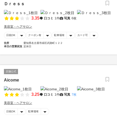
Ｄｒｅｓｓ
3.35
口コミ
1件
写真
6枚
美容室・ヘアサロン
日祝OK
クーポン有
駐車場有
カード可
住所
愛知県名古屋市緑区武路町１２２
本日の営業状況
定休日
店舗公式
Aicome
3.25
口コミ
1件
写真
7枚
美容室・ヘアサロン
日祝OK
駐車場有