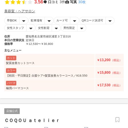
3.56
口コミ
3件
写真
30枚
美容室・ヘアサロン
早朝OK
駐車場有
カード可
QRコード決済可
女性スタッフ
女性歓迎
男性限定
住所
愛知県名古屋市緑区浦里３丁目316
本日の営業状況
定休日
価格帯
￥12,530〜￥30,800
主なメニュー
カット
13,200
￥
（税込）
髪質改善カットコース
カラー
15,800
￥
（税込）
【初回・平日限定】白髪ケア×髪質改善カラーコース／¥19,550
パーマ
17,530
￥
（税込）
極潤パーマコース
店舗公式
ＣＯＱＯＵ ａｔｅｌｉｅｒ