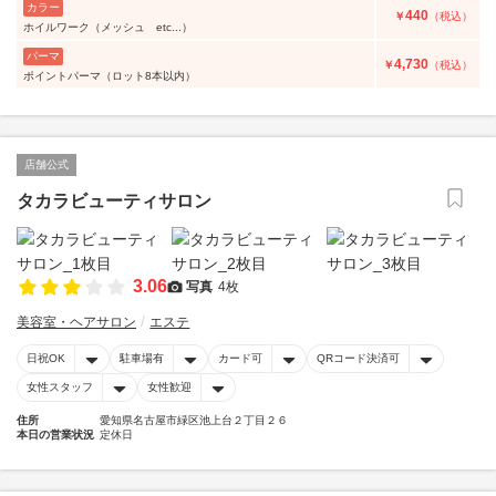
カラー
440
￥
（税込）
ホイルワーク（メッシュ etc...）
パーマ
4,730
￥
（税込）
ポイントパーマ（ロット8本以内）
店舗公式
タカラビューティサロン
3.06
写真
4枚
美容室・ヘアサロン
エステ
日祝OK
駐車場有
カード可
QRコード決済可
女性スタッフ
女性歓迎
住所
愛知県名古屋市緑区池上台２丁目２６
本日の営業状況
定休日