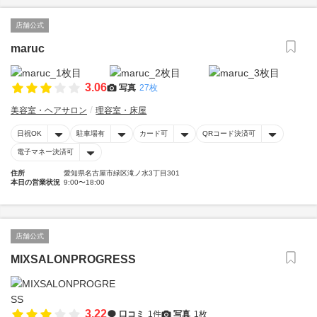
店舗公式
maruc
3.06
写真
27枚
美容室・ヘアサロン
理容室・床屋
日祝OK
駐車場有
カード可
QRコード決済可
電子マネー決済可
住所
愛知県名古屋市緑区滝ノ水3丁目301
本日の営業状況
9:00〜18:00
店舗公式
MIXSALONPROGRESS
3.22
口コミ
1件
写真
1枚