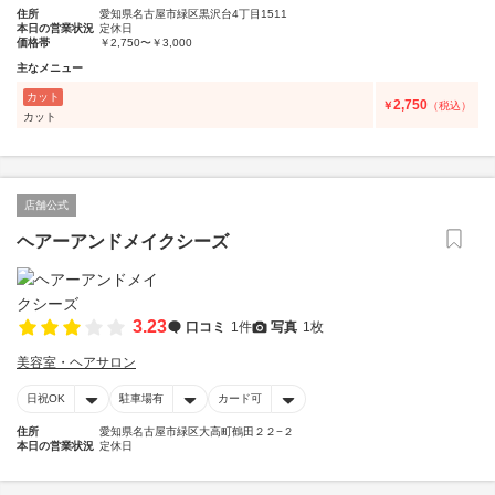
住所
愛知県名古屋市緑区黒沢台4丁目1511
本日の営業状況
定休日
価格帯
￥2,750〜￥3,000
主なメニュー
カット
2,750
￥
（税込）
カット
店舗公式
ヘアーアンドメイクシーズ
3.23
口コミ
1件
写真
1枚
美容室・ヘアサロン
日祝OK
駐車場有
カード可
住所
愛知県名古屋市緑区大高町鶴田２２−２
本日の営業状況
定休日