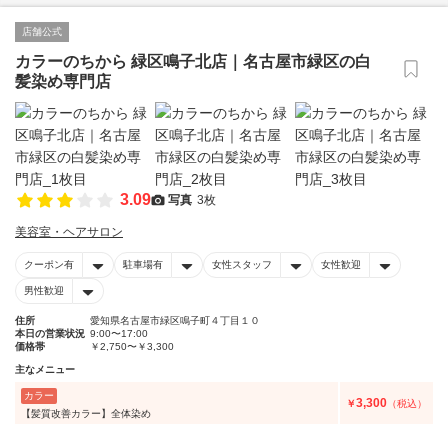
店舗公式
カラーのちから 緑区鳴子北店｜名古屋市緑区の白
髪染め専門店
3.09
写真
3枚
美容室・ヘアサロン
クーポン有
駐車場有
女性スタッフ
女性歓迎
男性歓迎
住所
愛知県名古屋市緑区鳴子町４丁目１０
本日の営業状況
9:00〜17:00
価格帯
￥2,750〜￥3,300
主なメニュー
カラー
3,300
￥
（税込）
【髪質改善カラー】全体染め