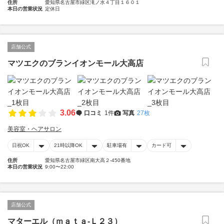
住所
愛知県名古屋市緑区滝ノ水４丁目１６０１
本日の営業状況
定休日
店舗公式
マツエクのブランイオンモール大高店
3.06
口コミ
1件
写真
27枚
美容室・ヘアサロン
日祝OK
21時以降OK
駐車場有
カード可
住所
愛知県名古屋市緑区南大高２-450番地
本日の営業状況
9:00〜22:00
店舗公式
マターエル（ｍａｔａ‐Ｌ２３）