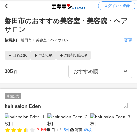
ログイン・登録
磐田市のおすすめ美容室・美容院・ヘア
サロン
変更
検索条件
磐田市
美容室・ヘアサロン
日祝OK
早朝OK
21時以降OK
305
件
店舗公式
hair salon Eden
3.66
口コミ
5件
写真
49枚