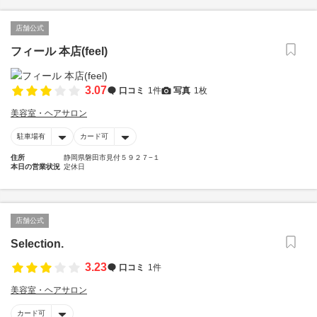
店舗公式
フィール 本店(feel)
3.07
口コミ
1件
写真
1枚
美容室・ヘアサロン
駐車場有
カード可
住所
静岡県磐田市見付５９２７−１
本日の営業状況
定休日
店舗公式
Selection.
3.23
口コミ
1件
美容室・ヘアサロン
カード可