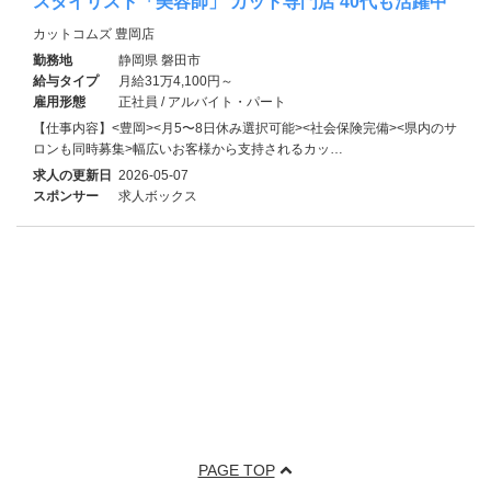
スタイリスト「美容師」 カット専門店 40代も活躍中
カットコムズ 豊岡店
勤務地
静岡県 磐田市
給与タイプ
月給31万4,100円～
雇用形態
正社員 / アルバイト・パート
【仕事内容】<豊岡><月5〜8日休み選択可能><社会保険完備><県内のサ
ロンも同時募集>幅広いお客様から支持されるカッ…
求人の更新日
2026-05-07
スポンサー
求人ボックス
PAGE TOP