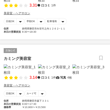
3.31
口コミ
1件
美容室・ヘアサロン
日祝OK
早朝OK
駐車場有
住所
静岡県磐田市向笠竹之内１２６２−１１
本日の営業状況
8:30〜18:30
店舗公式
カミング美容室
3.14
口コミ
1件
写真
4枚
美容室・ヘアサロン
日祝OK
カード可
住所
静岡県磐田市森下３３１
本日の営業状況
9:00〜17:30
価格帯
￥10,900〜￥23,500