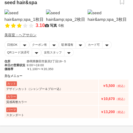
seed hair&spa
3.10
写真
6枚
美容室・ヘアサロン
日祝OK
クーポン有
駐車場有
カード可
QRコード決済可
女性スタッフ
住所
静岡県磐田市新貝2丁目19−５
本日の営業状況
9:00〜19:00
価格帯
￥1,100〜￥20,350
主なメニュー
カット
5,500
￥
（税込）
デザインカット（シャンプー＆ブロー込）
カラー
10,670
￥
（税込）
質感再整カラー
パーマ
13,200
￥
（税込）
スタンダート