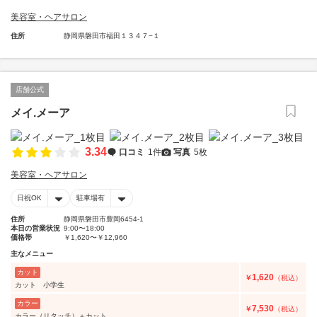
美容室・ヘアサロン
住所
静岡県磐田市福田１３４７−１
店舗公式
メイ.メーア
3.34
口コミ
1件
写真
5枚
美容室・ヘアサロン
日祝OK
駐車場有
住所
静岡県磐田市豊岡6454-1
本日の営業状況
9:00〜18:00
価格帯
￥1,620〜￥12,960
主なメニュー
カット
1,620
￥
（税込）
カット 小学生
カラー
7,530
￥
（税込）
カラー（リタッチ）＋カット