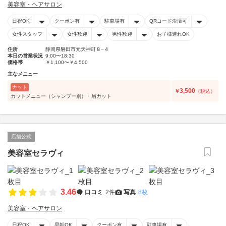
美容室・ヘアサロン
日祝OK
クーポン有
駐車場有
QRコード決済可
女性スタッフ
女性歓迎
男性歓迎
お子様連れOK
住所
静岡県磐田市元天神町８−４
本日の営業状況
9:00〜18:30
価格帯
￥1,100〜￥4,500
主なメニュー
カット
3,500
￥
（税込）
カットメニュー（シャンプー別）・眉カット
店舗公式
美容室セラヴィ
3.46
口コミ
2件
写真
8枚
美容室・ヘアサロン
日祝OK
早朝OK
クーポン有
駐車場有