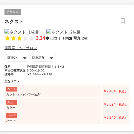
店舗公式
ネクスト
3.34
口コミ
1件
写真
2枚
美容室・ヘアサロン
日祝OK
駐車場有
住所
静岡県磐田市福田４１３−２
本日の営業状況
9:00〜19:00
価格帯
￥2,484〜￥9,720
主なメニュー
カット
2,484
￥
（税込）
カット (シャンプー込み）
カラー
3,024
￥
（税込）
カラー
パーマ
5,940
￥
（税込）
パーマ