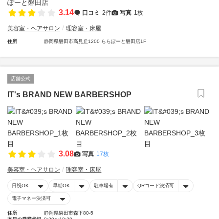
3.14
口コミ
2件
写真
1枚
美容室・ヘアサロン
理容室・床屋
住所
静岡県磐田市高見丘1200 ららぽーと磐田店1F
店舗公式
IT's BRAND NEW BARBERSHOP
3.08
写真
17枚
美容室・ヘアサロン
理容室・床屋
日祝OK
早朝OK
駐車場有
QRコード決済可
電子マネー決済可
住所
静岡県磐田市森下80-5