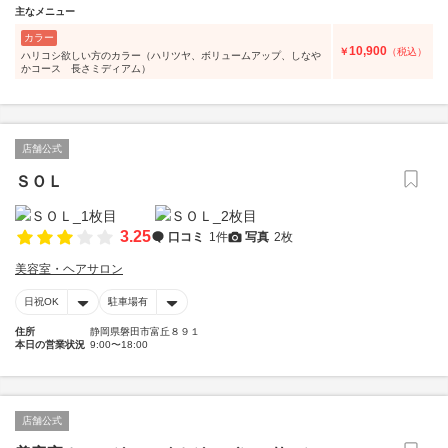
主なメニュー
カラー
10,900
￥
（税込）
ハリコシ欲しい方のカラー（ハリツヤ、ボリュームアップ、しなや
かコース 長さミディアム）
店舗公式
ＳＯＬ
3.25
口コミ
1件
写真
2枚
美容室・ヘアサロン
日祝OK
駐車場有
住所
静岡県磐田市富丘８９１
本日の営業状況
9:00〜18:00
店舗公式