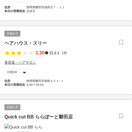
住所
静岡県磐田市国府台７－１１
本日の営業状況
定休日
店舗公式
ヘアハウス・スリー
3.30
口コミ
1件
美容室・ヘアサロン
日祝OK
住所
静岡県磐田市南島４５４−１
本日の営業状況
9:00〜18:00
店舗公式
Quick cut BB ららぽーと磐田店