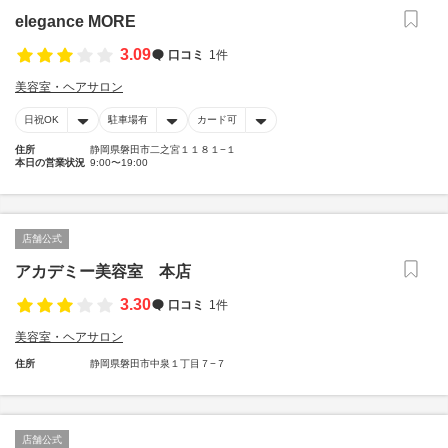
elegance MORE
3.09
口コミ
1件
美容室・ヘアサロン
日祝OK
駐車場有
カード可
住所
静岡県磐田市二之宮１１８１−１
本日の営業状況
9:00〜19:00
店舗公式
アカデミー美容室 本店
3.30
口コミ
1件
美容室・ヘアサロン
住所
静岡県磐田市中泉１丁目７−７
店舗公式