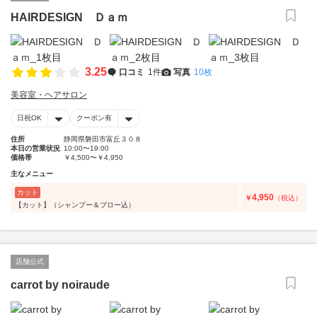
HAIRDESIGN Ｄａｍ
3.25
口コミ
1件
写真
10枚
美容室・ヘアサロン
日祝OK
クーポン有
住所
静岡県磐田市富丘３０８
本日の営業状況
10:00〜19:00
価格帯
￥4,500〜￥4,950
主なメニュー
カット
4,950
￥
（税込）
【カット】（シャンプー＆ブロー込）
店舗公式
carrot by noiraude