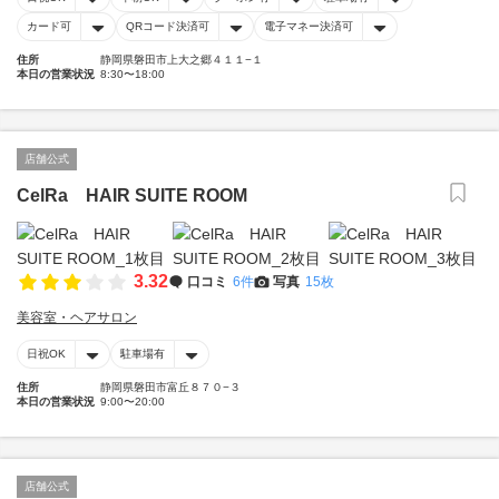
カード可
QRコード決済可
電子マネー決済可
住所
静岡県磐田市上大之郷４１１−１
本日の営業状況
8:30〜18:00
店舗公式
CelRa HAIR SUITE ROOM
3.32
口コミ
6件
写真
15枚
美容室・ヘアサロン
日祝OK
駐車場有
住所
静岡県磐田市富丘８７０−３
本日の営業状況
9:00〜20:00
店舗公式