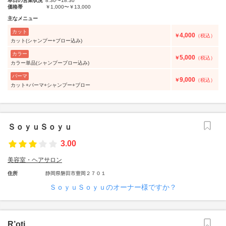
本日の営業状況
8:30〜18:30
価格帯
￥1,000〜￥13,000
主なメニュー
カット
4,000
￥
（税込）
カット(シャンプー+ブロー込み)
カラー
5,000
￥
（税込）
カラー単品(シャンプーブロー込み)
パーマ
9,000
￥
（税込）
カット+パーマ+シャンプー+ブロー
ＳｏｙｕＳｏｙｕ
3.00
美容室・ヘアサロン
住所
静岡県磐田市豊岡２７０１
ＳｏｙｕＳｏｙｕのオーナー様ですか？
R’oti