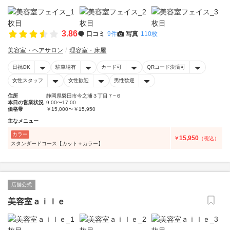
3.86
口コミ
9件
写真
110枚
美容室・ヘアサロン
理容室・床屋
日祝OK
駐車場有
カード可
QRコード決済可
女性スタッフ
女性歓迎
男性歓迎
住所
静岡県磐田市今之浦３丁目７−６
本日の営業状況
9:00〜17:00
価格帯
￥15,000〜￥15,950
主なメニュー
カラー
15,950
￥
（税込）
スタンダードコース【カット＋カラー】
店舗公式
美容室ａｉｌｅ