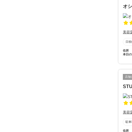
オ
美容
日祝
住所
本日の
店舗
STU
美容
駐車
住所