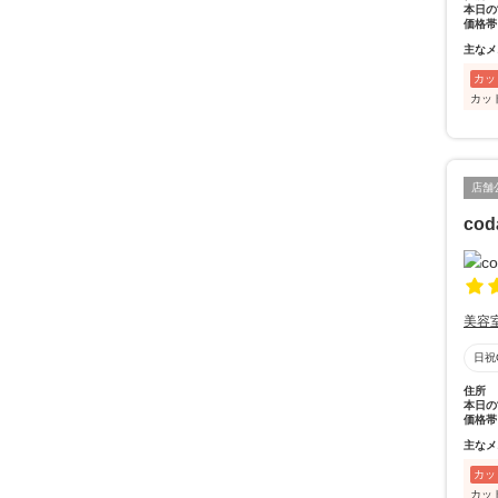
本日の
価格帯
主なメ
カッ
カッ
店舗
cod
美容
日祝
住所
本日の
価格帯
主なメ
カッ
カッ