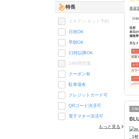
特長
美容
日祝
エキテン ネット予約
住所
日祝OK
本日の
価格帯
早朝OK
主なメ
カッ
21時以降OK
前髪
24時間営業
カラ
カラ
クーポン有
パー
駐車場有
パー
クレジットカード可
QRコード決済可
店舗
電子マネー決済可
BLU
もっと見る