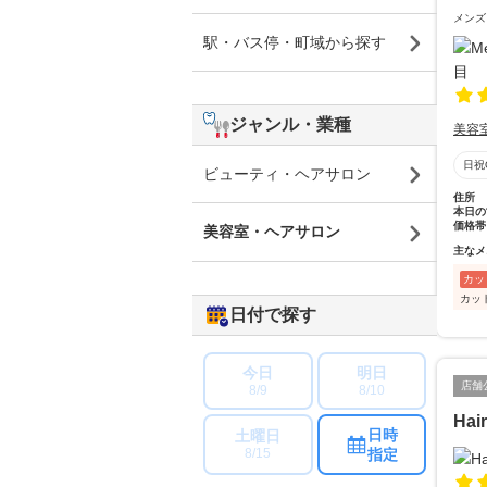
メンズ
駅・バス停・町域から探す
ジャンル・業種
美容
日祝
ビューティ・ヘアサロン
住所
本日の
価格帯
美容室・ヘアサロン
主なメ
カッ
カッ
日付で探す
今日
明日
店舗
8/9
8/10
Hai
日時
土曜日
指定
8/15