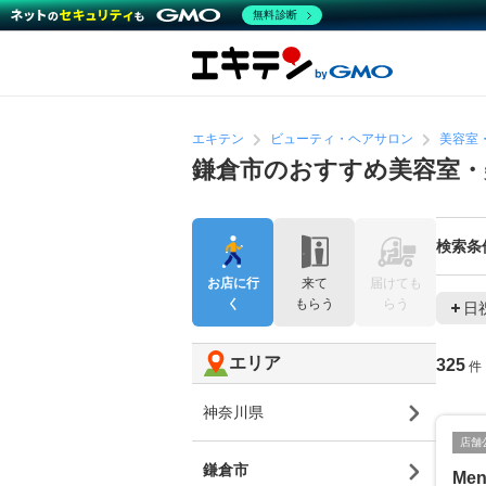
無料診断
エキテン
ビューティ・ヘアサロン
美容室
鎌倉市のおすすめ美容室・
検索条
お店に行
来て
届けても
く
もらう
らう
日
エリア
325
件
神奈川県
店舗
鎌倉市
Men