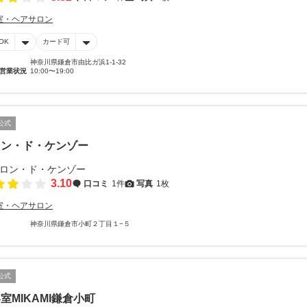
室・ヘアサロン
OK
カード可
神奈川県鎌倉市由比ガ浜1-1-32
営業状況
10:00〜19:00
公式
ロン・ド・ケンゾー
3.10
口コミ
1件
写真
1枚
室・ヘアサロン
神奈川県鎌倉市小町２丁目１−５
公式
室MIKAMI鎌倉小町