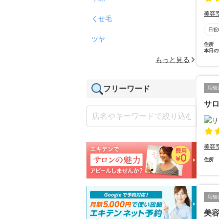
美容
くせ毛
日祝
ツヤ
住所
本日の
もっと見る
フリーワード
店舗
サ
美容
住所
店舗
美容