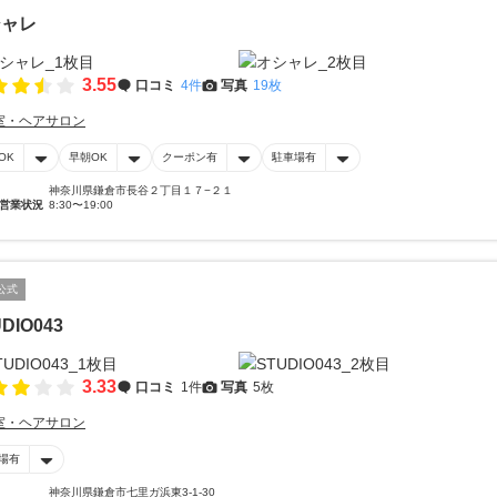
シャレ
3.55
口コミ
4件
写真
19枚
室・ヘアサロン
OK
早朝OK
クーポン有
駐車場有
神奈川県鎌倉市長谷２丁目１７−２１
営業状況
8:30〜19:00
公式
DIO043
3.33
口コミ
1件
写真
5枚
室・ヘアサロン
場有
神奈川県鎌倉市七里ガ浜東3-1-30