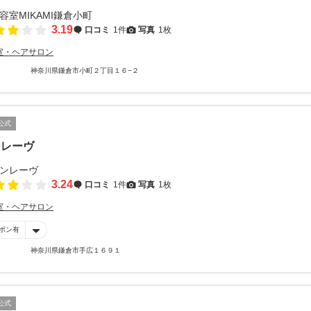
3.19
口コミ
1件
写真
1枚
室・ヘアサロン
神奈川県鎌倉市小町２丁目１６−２
公式
ンレーヴ
3.24
口コミ
1件
写真
1枚
室・ヘアサロン
ポン有
神奈川県鎌倉市手広１６９１
公式