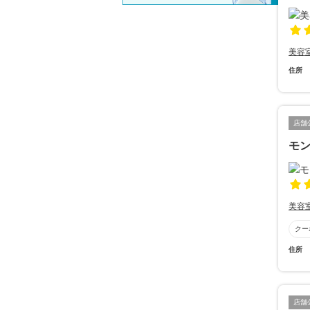
美容
住所
店舗
モ
美容
クー
住所
店舗