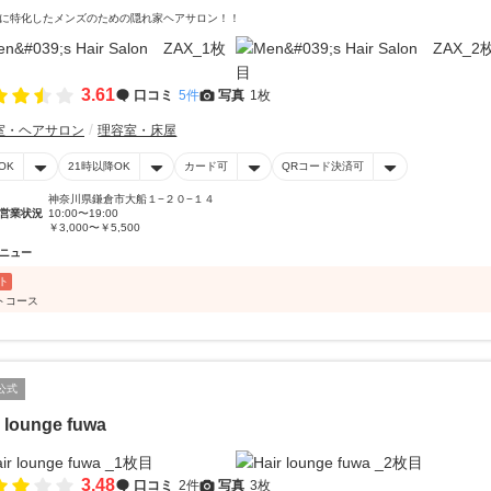
に特化したメンズのための隠れ家ヘアサロン！！
3.61
口コミ
5件
写真
1枚
室・ヘアサロン
理容室・床屋
OK
21時以降OK
カード可
QRコード決済可
神奈川県鎌倉市大船１−２０−１４
営業状況
10:00〜19:00
￥3,000〜￥5,500
ニュー
ト
トコース
公式
r lounge fuwa
3.48
口コミ
2件
写真
3枚