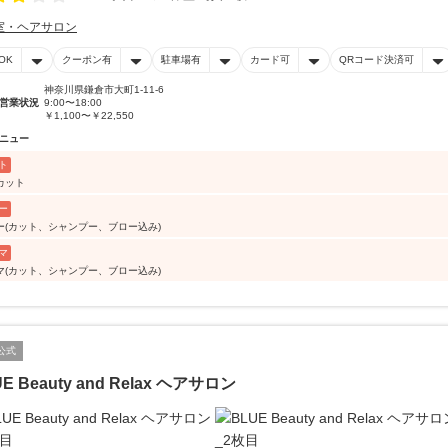
室・ヘアサロン
OK
クーポン有
駐車場有
カード可
QRコード決済可
神奈川県鎌倉市大町1-11-6
営業状況
9:00〜18:00
￥1,100〜￥22,550
ニュー
ト
カット
ー
ー(カット、シャンプー、ブロー込み)
マ
マ(カット、シャンプー、ブロー込み)
公式
E Beauty and Relax ヘアサロン