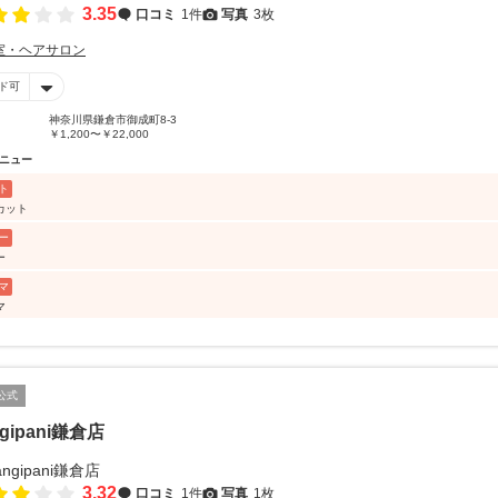
3.35
口コミ
1件
写真
3枚
室・ヘアサロン
ド可
神奈川県鎌倉市御成町8-3
￥1,200〜￥22,000
ニュー
ト
カット
ー
ー
マ
マ
公式
ngipani鎌倉店
3.32
口コミ
1件
写真
1枚