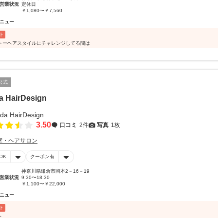
営業状況
定休日
￥1,080〜￥7,560
ニュー
ト
トーヘアスタイルにチャレンジしてる間は
公式
a HairDesign
3.50
口コミ
2件
写真
1枚
室・ヘアサロン
OK
クーポン有
神奈川県鎌倉市岡本2－16－19
営業状況
9:30〜18:30
￥1,100〜￥22,000
ニュー
ト
ト