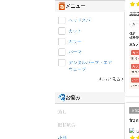
メニュー
美容
ヘッドスパ
カー
カット
住所
価格帯
カラー
主なメ
パーマ
カッ
部分
デジタルパーマ・エア
カラ
ウェーブ
カラ
もっと見る
パー
パー
お悩み
店舗
癒し
fra
眼精疲労
小顔