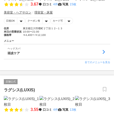
3.67
口コミ
4件
写真
15枚
美容室・ヘアサロン
理容室・床屋
日祝OK
クーポン有
カード可
住所
東京都立川市曙町２丁目１２−１３
本日の営業状況
10:00〜21:00
価格帯
￥4,400〜￥12,100
メニュー
ヘッドスパ
頭皮ケア
全てのメニューを見る
店舗公式
ラグシス(LUXIS)
3.55
口コミ
4件
写真
13枚