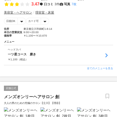
3.47
口コミ
3件
写真
7枚
美容室・ヘアサロン
理容室・床屋
日祝OK
カード可
住所
東京都立川市錦町1-8-14
本日の営業状況
9:00〜20:00
価格帯
￥1,100〜￥10,670
メニュー
ヘッドスパ
一ツ星コース 磨き
￥
1,100
（税込）
全てのメニューを見る
店舗公式
メンズオンリーヘアサロン 創
大人の男のための究極のサロン【立川】【理容】