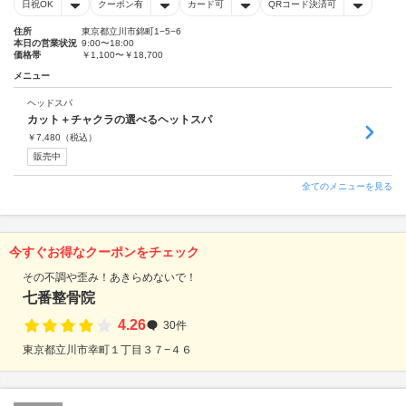
日祝OK
クーポン有
カード可
QRコード決済可
住所
東京都立川市錦町1−5−6
本日の営業状況
9:00〜18:00
価格帯
￥1,100〜￥18,700
メニュー
ヘッドスパ
カット＋チャクラの選べるヘットスパ
￥
7,480
（税込）
販売中
全てのメニューを見る
今すぐお得なクーポンをチェック
その不調や歪み！あきらめないで！
七番整骨院
4.26
30件
東京都立川市幸町１丁目３７−４６