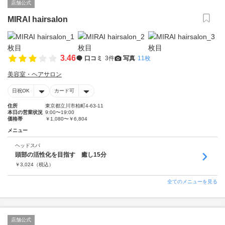
店舗公式
MIRAI hairsalon
3.46
口コミ
3件
写真
11枚
美容室・ヘアサロン
日祝OK
カード可
住所
東京都立川市柏町4-63-11
本日の営業状況
9:00〜19:00
価格帯
￥1,080〜￥6,804
メニュー
ヘッドスパ
頭部の活性化を目指す 癒し15分
￥
3,024
（税込）
全てのメニューを見る
店舗公式