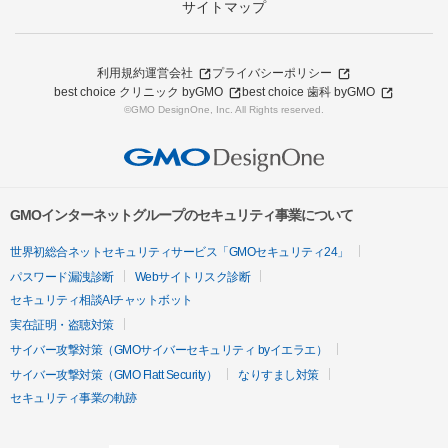
サイトマップ
利用規約
運営会社
プライバシーポリシー
best choice クリニック byGMO
best choice 歯科 byGMO
©GMO DesignOne, Inc. All Rights reserved.
GMOインターネットグループのセキュリティ事業について
世界初総合ネットセキュリティサービス「GMOセキュリティ24」
パスワード漏洩診断
Webサイトリスク診断
セキュリティ相談AIチャットボット
実在証明・盗聴対策
サイバー攻撃対策（GMOサイバーセキュリティ byイエラエ）
サイバー攻撃対策（GMO Flatt Security）
なりすまし対策
セキュリティ事業の軌跡