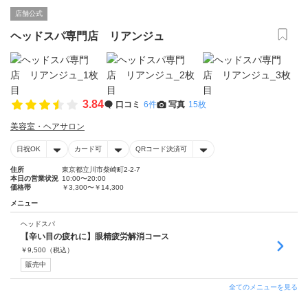
店舗公式
ヘッドスパ専門店 リアンジュ
3.84
口コミ
6件
写真
15枚
美容室・ヘアサロン
日祝OK
カード可
QRコード決済可
住所
東京都立川市柴崎町2-2-7
本日の営業状況
10:00〜20:00
価格帯
￥3,300〜￥14,300
メニュー
ヘッドスパ
【辛い目の疲れに】眼精疲労解消コース
￥
9,500
（税込）
販売中
全てのメニューを見る