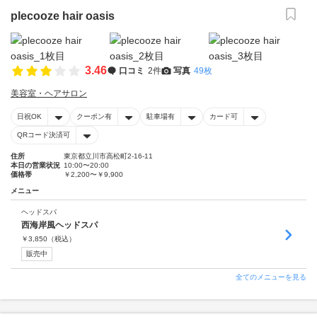
plecooze hair oasis
3.46
口コミ
2件
写真
49枚
美容室・ヘアサロン
日祝OK
クーポン有
駐車場有
カード可
QRコード決済可
住所
東京都立川市高松町2-16-11
本日の営業状況
10:00〜20:00
価格帯
￥2,200〜￥9,900
メニュー
ヘッドスパ
西海岸風ヘッドスパ
￥
3,850
（税込）
販売中
全てのメニューを見る