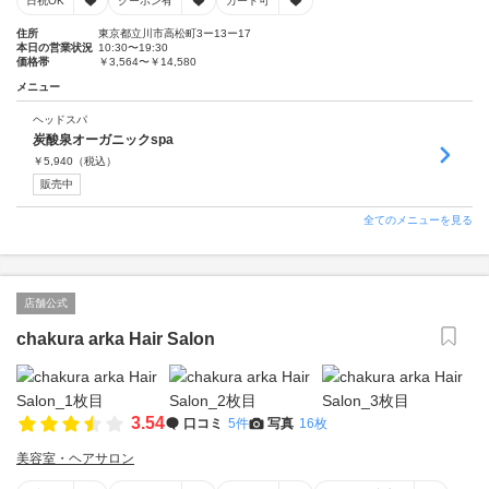
日祝OK
クーポン有
カード可
住所
東京都立川市高松町3ー13ー17
本日の営業状況
10:30〜19:30
価格帯
￥3,564〜￥14,580
メニュー
ヘッドスパ
炭酸泉オーガニックspa
￥
5,940
（税込）
販売中
全てのメニューを見る
店舗公式
chakura arka Hair Salon
3.54
口コミ
5件
写真
16枚
美容室・ヘアサロン