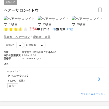
店舗公式
ヘアーサロンイトウ
3.54
口コミ
5件
写真
42枚
美容室・ヘアサロン
理容室・床屋
日祝OK
駐車場有
住所
東京都立川市高松町3丁目-14-2
本日の営業状況
9:00〜18:30
価格帯
￥1,500〜￥9,130
メニュー
ヘッドスパ
クリニックスパ
￥
1,500
（税込）
販売中
全てのメニューを見る