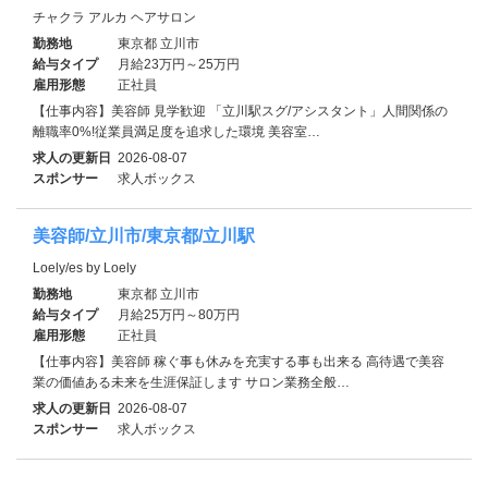
チャクラ アルカ ヘアサロン
勤務地
東京都 立川市
給与タイプ
月給23万円～25万円
雇用形態
正社員
【仕事内容】美容師 見学歓迎 「立川駅スグ/アシスタント」人間関係の
離職率0%!従業員満足度を追求した環境 美容室…
求人の更新日
2026-08-07
スポンサー
求人ボックス
美容師/立川市/東京都/立川駅
Loely/es by Loely
勤務地
東京都 立川市
給与タイプ
月給25万円～80万円
雇用形態
正社員
【仕事内容】美容師 稼ぐ事も休みを充実する事も出来る 高待遇で美容
業の価値ある未来を生涯保証します サロン業務全般…
求人の更新日
2026-08-07
スポンサー
求人ボックス