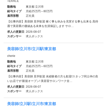
TERACE
勤務地
東京都 立川市
給与タイプ
月給25万円～80万円
雇用形態
正社員
【仕事内容】美容師 見学歓迎 稼ぐ事も休みを充実する事も出来る 高待
遇で美容業の価値ある未来を生涯保証します サロ…
求人の更新日
2026-08-07
スポンサー
求人ボックス
美容師/立川市/立川駅/東京都
cherie
勤務地
東京都 立川市
給与タイプ
月給25万円～60万円
雇用形態
正社員
【仕事内容】美容師 見学歓迎 未経験者の方も歓迎!スタッフ同士仲の良
いお店です!新規オープン! 美容室サロンワーク全…
求人の更新日
2026-08-07
スポンサー
求人ボックス
美容師/立川駅/立川市/東京都