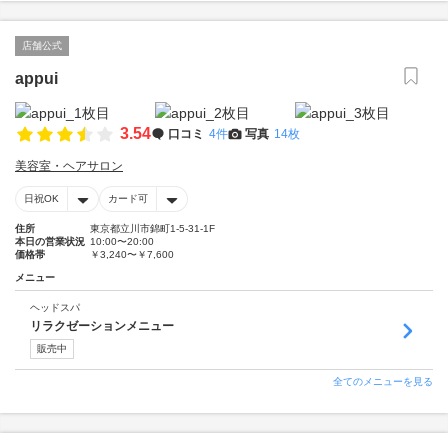
店舗公式
appui
3.54
口コミ
4件
写真
14枚
美容室・ヘアサロン
日祝OK
カード可
住所
東京都立川市錦町1-5-31-1F
本日の営業状況
10:00〜20:00
価格帯
￥3,240〜￥7,600
メニュー
ヘッドスパ
リラクゼーションメニュー
販売中
全てのメニューを見る