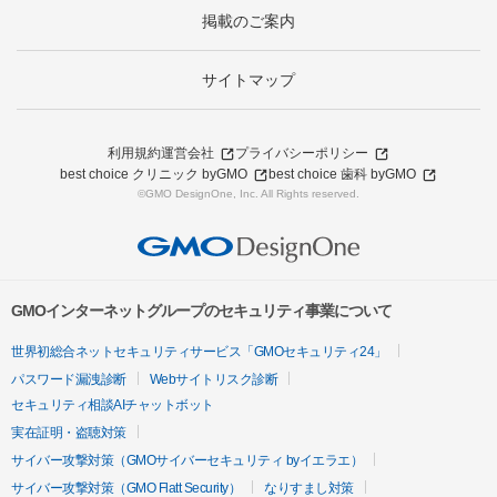
掲載のご案内
サイトマップ
利用規約
運営会社
プライバシーポリシー
best choice クリニック byGMO
best choice 歯科 byGMO
©GMO DesignOne, Inc. All Rights reserved.
GMOインターネットグループのセキュリティ事業について
世界初総合ネットセキュリティサービス「GMOセキュリティ24」
パスワード漏洩診断
Webサイトリスク診断
セキュリティ相談AIチャットボット
実在証明・盗聴対策
サイバー攻撃対策（GMOサイバーセキュリティ byイエラエ）
サイバー攻撃対策（GMO Flatt Security）
なりすまし対策