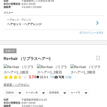
住所
千葉県柏市しいの木台4-36-29
本日の営業状況
9:00〜19:00
価格帯
￥4,000〜￥8,800
メニュー
ヘアセット・アレンジ
ヘアセット・ヘアアレンジ
全てのメニューを見る
店舗公式
Re+hair （リプラスヘアー)
3.74
口コミ
7件
写真
11枚
美容室・ヘアサロン
日祝OK
クーポン有
駐車場有
カード可
住所
千葉県柏市明原3-21-25
本日の営業状況
9:00〜19:00
価格帯
￥3,000〜￥11,000