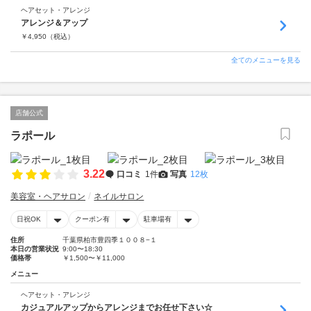
ヘアセット・アレンジ
アレンジ＆アップ
￥
4,950
（税込）
全てのメニューを見る
店舗公式
ラポール
3.22
口コミ
1件
写真
12枚
美容室・ヘアサロン
ネイルサロン
日祝OK
クーポン有
駐車場有
住所
千葉県柏市豊四季１００８−１
本日の営業状況
9:00〜18:30
価格帯
￥1,500〜￥11,000
メニュー
ヘアセット・アレンジ
カジュアルアップからアレンジまでお任せ下さい☆