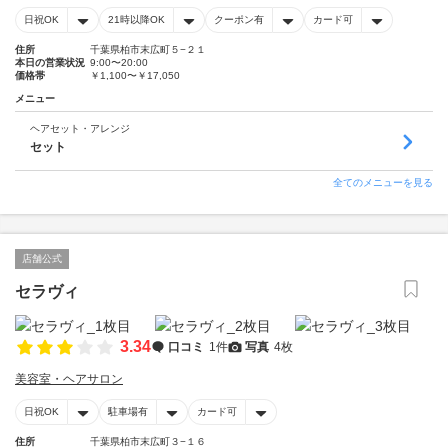
日祝OK
21時以降OK
クーポン有
カード可
住所
千葉県柏市末広町５−２１
本日の営業状況
9:00〜20:00
価格帯
￥1,100〜￥17,050
メニュー
ヘアセット・アレンジ
セット
全てのメニューを見る
店舗公式
セラヴィ
3.34
口コミ
1件
写真
4枚
美容室・ヘアサロン
日祝OK
駐車場有
カード可
住所
千葉県柏市末広町３−１６