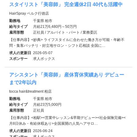
スタイリスト「美容師」 完全週休2日 40代も活躍中
HairSpray ベルク行徳店
勤務地
千葉県 柏市
給与タイプ
月給21万6,480円～50万円
雇用形態
正社員 / アルバイト・パート / 業務委託
【仕事内容】<妙典> ライフスタイルに合わせた働き方が可能・年齢不
問・集客バッチリ・好立地サロン・シフト応相談 全国に…
求人の更新日
2026-05-07
スポンサー
求人ボックス
アシスタント「美容師」 産休育休実績あり デビュー
まで2年以内
tocca hair&treatment 柏店
勤務地
千葉県 柏市
給与タイプ
月給23万5,000円
雇用形態
正社員
【仕事内容】<柏駅><営業中レッスン&早期デビュー><社会保険完備><
月8日休み・有給休暇あり>全国展開の人気ヘアサロ…
求人の更新日
2026-06-24
スポンサー
求人ボックス