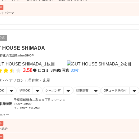
マ
ントパーマ
公式
T HOUSE SHIMADA
特化の老舗BarberSHOP
3.58
口コミ
3件
写真
33枚
室・ヘアサロン
理容室・床屋
OK
早朝OK
クーポン有
駐車場有
QRコード決済可
千葉県船橋市二和東５丁目２０−２３
営業状況
8:00〜19:00
￥2,750〜￥8,250
ニュー
ト
ト総合
ー