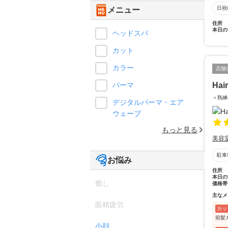
日祝
メニュー
住所
本日の
ヘッドスパ
カット
カラー
店舗
パーマ
Hai
＜熟練
デジタルパーマ・エア
ウェーブ
もっと見る
美容
駐車
お悩み
住所
本日の
癒し
価格帯
主なメ
眼精疲労
カッ
前髪
小顔