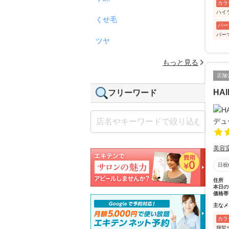
カラ
ハイ
くせ毛
パー
パー
ツヤ
もっと見る
店舗
HA
フリーワード
美容
日祝
住所
本日の
価格帯
主なメ
カラ
輝髪