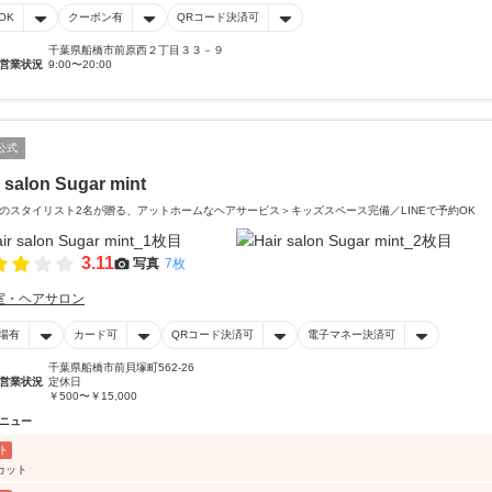
OK
クーポン有
QRコード決済可
千葉県船橋市前原西２丁目３３－９
営業状況
9:00〜20:00
公式
r salon Sugar mint
のスタイリスト2名が贈る、アットホームなヘアサービス＞キッズスペース完備／LINEで予約OK
3.11
写真
7枚
室・ヘアサロン
場有
カード可
QRコード決済可
電子マネー決済可
千葉県船橋市前貝塚町562-26
営業状況
定休日
￥500〜￥15,000
ニュー
ト
カット