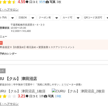
4.55
口コミ
95件
写真
3枚
室・ヘアサロン
ト予約
日祝OK
クーポン有
カード可
QRコード決済可
千葉県船橋市前原西６−４−３０
営業状況
10:00〜15:30
￥2,000〜￥6,490
ニュー
ー
/1料金改定※【白髪染め】根元染め＋髪質改善トステアトリートメント
予約カレンダー
公式
RU 【クル】 津田沼店
駅徒歩3分｜年中無休で営業中！「気軽に利用しやすい」とリピーター多数♪
3.21
口コミ
1件
写真
19枚
室・ヘアサロン