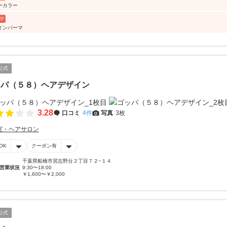
ーカラー
マ
インパーマ
公式
ッパ（５８）ヘアデザイン
3.28
口コミ
4件
写真
3枚
室・ヘアサロン
OK
クーポン有
千葉県船橋市習志野台２丁目７２−１４
営業状況
9:30〜18:00
￥1,600〜￥2,000
公式