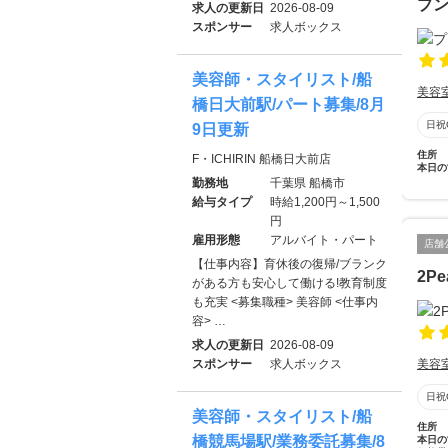
プ
求人の更新日
2026-08-09
スポンサー
求人ボックス
美容師・スタイリスト/船
美容
橋日大前駅/パート募集/8月
日祝
9日更新
住所
F・ICHIRIN 船橋日大前店
本日の
勤務地
千葉県 船橋市
給与タイプ
時給1,200円～1,500
円
雇用形態
アルバイト・パート
店舗
【仕事内容】育休後の復帰/ブランク
2Pe
がある方も安心して働ける!教育制度
も充実 <募集職種> 美容師 <仕事内
容> …
求人の更新日
2026-08-09
スポンサー
求人ボックス
美容
日祝
美容師・スタイリスト/船
住所
橋競馬場駅/業務委託募集/8
本日の