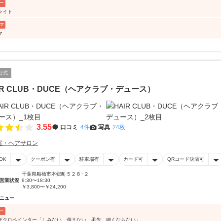
ー
ライト
マ
マ
公式
IR CLUB・DUCE（ヘアクラブ・デュース）
3.55
口コミ
4件
写真
24枚
室・ヘアサロン
OK
クーポン有
駐車場有
カード可
QRコード決済可
千葉県船橋市本郷町５２８−２
営業状況
9:30〜18:30
￥3,800〜￥24,200
ニュー
ー
ザクロペインター「しみない、傷まない、毛先、細くならない」