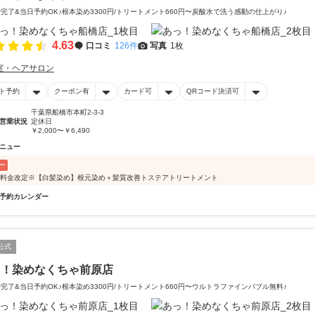
で完了&当日予約OK♪根本染め3300円/トリートメント660円〜炭酸水で洗う感動の仕上がり♪
4.63
口コミ
126件
写真
1枚
室・ヘアサロン
ト予約
クーポン有
カード可
QRコード決済可
千葉県船橋市本町2-3-3
営業状況
定休日
￥2,000〜￥6,490
ニュー
ー
/1料金改定※【白髪染め】根元染め＋髪質改善トステアトリートメント
予約カレンダー
公式
っ！染めなくちゃ前原店
で完了&当日予約OK♪根本染め3300円/トリートメント660円〜ウルトラファインバブル無料♪