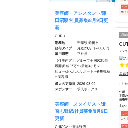
パー
ポイ
美容師・アシスタント/津
田沼駅/社員募集/8月9日更
新
店舗
CURU
勤務地
千葉県 船橋市
CU
給与タイプ
月給23万円～60万円
メンズ
雇用形態
正社員
【仕事内容】[グループ全国92店舗
展開]月給25万〜/最短3ヶ月デ
ビュー/あんしんサポート <募集職種
美容
> 美容師 …
求人の更新日
2026-08-09
日祝
スポンサー
求人ボックス
住所
本日の
価格帯
美容師・スタイリスト/北
主なメ
習志野駅/社員募集/8月9日
カッ
更新
カッ
カラ
CHICCA 北習志野店