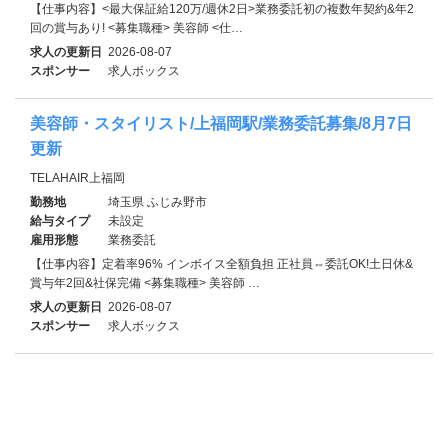
【仕事内容】<最大保証給120万/週休2日>業務委託初の複数年契約&年2
回の賞与あり! <募集職種> 美容師 <仕…
求人の更新日
2026-08-07
スポンサー
求人ボックス
美容師・スタイリスト/上福岡駅/業務委託募集/8月7日
更新
TELAHAIR上福岡
勤務地
埼玉県 ふじみ野市
給与タイプ
未設定
雇用形態
業務委託
【仕事内容】定着率96% インボイス全額負担 正社員⇔委託OK!土日休&
賞与年2回&社保完備 <募集職種> 美容師 …
求人の更新日
2026-08-07
スポンサー
求人ボックス