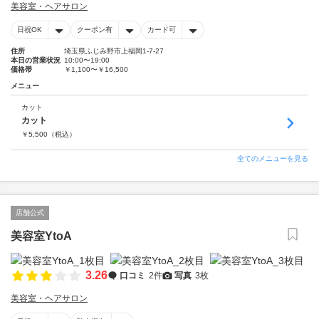
美容室・ヘアサロン
日祝OK
クーポン有
カード可
住所
埼玉県ふじみ野市上福岡1-7-27
本日の営業状況
10:00〜19:00
価格帯
￥1,100〜￥16,500
メニュー
カット
カット
￥
5,500
（税込）
全てのメニューを見る
店舗公式
美容室YtoA
3.26
口コミ
2件
写真
3枚
美容室・ヘアサロン