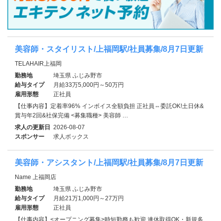
美容師・スタイリスト/上福岡駅/社員募集/8月7日更新
TELAHAIR上福岡
勤務地
埼玉県 ふじみ野市
給与タイプ
月給33万5,000円～50万円
雇用形態
正社員
【仕事内容】定着率96% インボイス全額負担 正社員⇔委託OK!土日休&
賞与年2回&社保完備 <募集職種> 美容師 …
求人の更新日
2026-08-07
スポンサー
求人ボックス
美容師・アシスタント/上福岡駅/社員募集/8月7日更新
Name 上福岡店
勤務地
埼玉県 ふじみ野市
給与タイプ
月給21万1,000円～27万円
雇用形態
正社員
【仕事内容】<オープニング募集>時短勤務も歓迎 連休取得OK・新規多