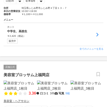
日祝OK
駐車場有
住所
埼玉県ふじみ野市ふじみ野４丁目１３－７
本日の営業状況
10:00〜19:00
価格帯
￥1,100〜￥11,000
メニュー
カット
中学生、高校生
￥
2,420
（税込）
販売中
全てのメニューを見る
店舗公式
美容室ブロッサム上福岡店
3.36
口コミ
3件
写真
9枚
美容室・ヘアサロン