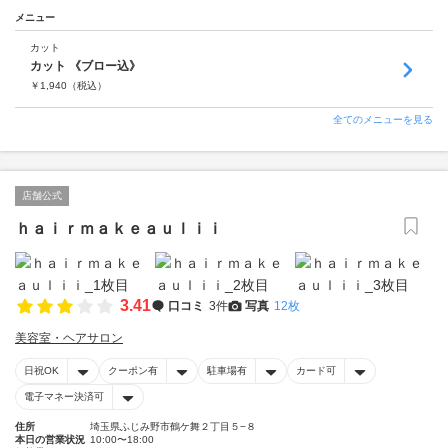
メニュー
カット
カット 《ブロー込》
￥
1,940
（税込）
全てのメニューを見る
店舗公式
ｈａｉｒｍａｋｅａｕｌｉｉ
3.41
口コミ
3件
写真
12枚
美容室・ヘアサロン
日祝OK
クーポン有
駐車場有
カード可
電子マネー決済可
住所
埼玉県ふじみ野市鶴ケ舞２丁目５−８
本日の営業状況
10:00〜18:00