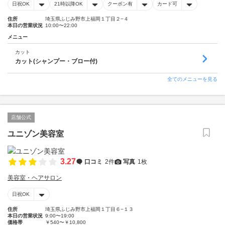
日祝OK
21時以降OK
クーポン有
カード可
住所
埼玉県ふじみ野市上福岡１丁目２−４
本日の営業状況
10:00〜22:00
メニュー
カット
カット(シャンプー・ブロー付)
全てのメニューを見る
店舗公式
ユニゾン美容室
3.27
口コミ
2件
写真
1枚
美容室・ヘアサロン
日祝OK
住所
埼玉県ふじみ野市上福岡１丁目６−１３
本日の営業状況
9:00〜19:00
価格帯
￥540〜￥10,800