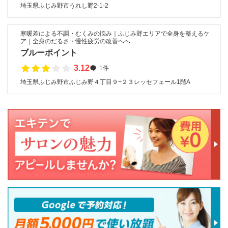
埼玉県ふじみ野市うれし野2-1-2
寒暖差による不調・むくみの悩み｜ふじみ野エリアで全身を整えるケ
ア｜全身のだるさ・慢性疲労の改善へへ
ブルーポイント
3.12
1件
埼玉県ふじみ野市ふじみ野４丁目９−２３レッセフェール1階A