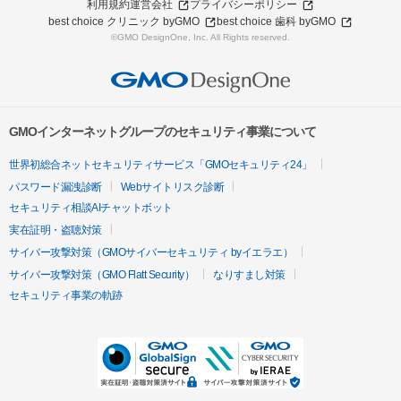
利用規約
運営会社
プライバシーポリシー
best choice クリニック byGMO
best choice 歯科 byGMO
©GMO DesignOne, Inc. All Rights reserved.
GMOインターネットグループのセキュリティ事業について
世界初総合ネットセキュリティサービス「GMOセキュリティ24」
パスワード漏洩診断
Webサイトリスク診断
セキュリティ相談AIチャットボット
実在証明・盗聴対策
サイバー攻撃対策（GMOサイバーセキュリティ byイエラエ）
サイバー攻撃対策（GMO Flatt Security）
なりすまし対策
セキュリティ事業の軌跡