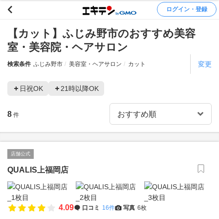
ログイン・登録
【カット】ふじみ野市のおすすめ美容
室・美容院・ヘアサロン
変更
検索条件
ふじみ野市
美容室・ヘアサロン
カット
日祝OK
21時以降OK
8
件
店舗公式
QUALIS上福岡店
4.09
口コミ
16件
写真
6枚