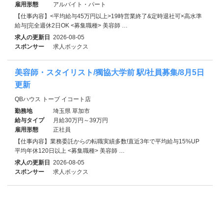
雇用形態
アルバイト・パート
【仕事内容】<平均給与45万円以上>19時営業終了&定時退社可×高水準
給与|完全週休2日OK <募集職種> 美容師 …
求人の更新日
2026-08-05
スポンサー
求人ボックス
美容師・スタイリスト/獨協大学前 駅/社員募集/8月5日
更新
QBハウス トーブ イコート店
勤務地
埼玉県 草加市
給与タイプ
月給30万円～39万円
雇用形態
正社員
【仕事内容】業務委託からの転職実績多数!直近3年で平均給与15%UP
平均年休120日以上 <募集職種> 美容師 …
求人の更新日
2026-08-05
スポンサー
求人ボックス