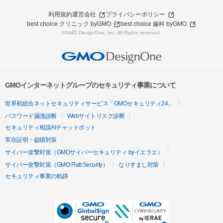
利用規約
運営会社
プライバシーポリシー
best choice クリニック byGMO
best choice 歯科 byGMO
©GMO DesignOne, Inc. All Rights reserved.
GMOインターネットグループのセキュリティ事業について
世界初総合ネットセキュリティサービス「GMOセキュリティ24」
パスワード漏洩診断
Webサイトリスク診断
セキュリティ相談AIチャットボット
実在証明・盗聴対策
サイバー攻撃対策（GMOサイバーセキュリティ byイエラエ）
サイバー攻撃対策（GMO Flatt Security）
なりすまし対策
セキュリティ事業の軌跡