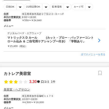
日祝OK
21時以降OK
駐車場有
カード可
住所
埼玉県草加市高砂２丁目２０−６ー１F
本日の営業状況
9:00〜19:00
価格帯
￥550〜￥24,840
メニュー
デジタルパーマ・エアウェーブ
マトリックス D カール (カット・ブロー・バッファーコント
ロール込み ＆ ご自宅用ケアシャンプー付き) 「学割あり」
￥
15,400
（税込）
全てのメニューを見る
カトレア美容室
3.30
口コミ
1件
美容室・ヘアサロン
住所
埼玉県草加市谷塚町１１７５
本日の営業状況
10:00〜19:00
価格帯
￥4,500〜￥16,000
メニュー