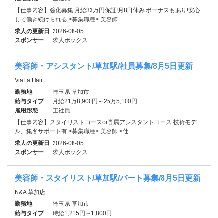
【仕事内容】強化募集 月給33万円保証!月8日休み ボーナスもあり!安心
して働き続けられる <募集職種> 美容師 …
求人の更新日
2026-08-05
スポンサー
求人ボックス
美容師・アシスタント/草加駅/社員募集/8月5日更新
ViaLa Hair
勤務地
埼玉県 草加市
給与タイプ
月給21万8,900円～25万5,100円
雇用形態
正社員
【仕事内容】スタイリストコースor専属アシスタントコース 技術モデ
ル、集客サポート有 <募集職種> 美容師 <仕…
求人の更新日
2026-08-05
スポンサー
求人ボックス
美容師・スタイリスト/草加駅/パート募集/8月5日更新
N&A 草加店
勤務地
埼玉県 草加市
給与タイプ
時給1,215円～1,800円