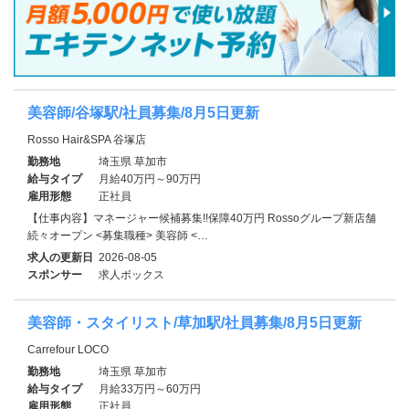
美容師/谷塚駅/社員募集/8月5日更新
Rosso Hair&SPA 谷塚店
勤務地
埼玉県 草加市
給与タイプ
月給40万円～90万円
雇用形態
正社員
【仕事内容】マネージャー候補募集!!保障40万円 Rossoグループ新店舗
続々オープン <募集職種> 美容師 <…
求人の更新日
2026-08-05
スポンサー
求人ボックス
美容師・スタイリスト/草加駅/社員募集/8月5日更新
Carrefour LOCO
勤務地
埼玉県 草加市
給与タイプ
月給33万円～60万円
雇用形態
正社員