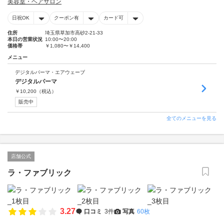
美容室・ヘアサロン
日祝OK
クーポン有
カード可
住所
埼玉県草加市高砂2-21-33
本日の営業状況
10:00〜20:00
価格帯
￥1,080〜￥14,400
メニュー
デジタルパーマ・エアウェーブ
デジタルパーマ
￥
10,200
（税込）
販売中
全てのメニューを見る
店舗公式
ラ・ファブリック
3.27
口コミ
3件
写真
60枚