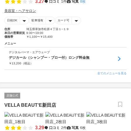
3.27
口コミ
1件
写真
8枚
美容室・ヘアサロン
日祝OK
駐車場有
カード可
住所
埼玉県草加市松原４丁目１−１９
本日の営業状況
9:30〜19:00
価格帯
￥1,100〜￥15,400
メニュー
デジタルパーマ・エアウェーブ
デジカール（シャンプー・ブロー付）ロング料金無
￥
13,200
（税込）
全てのメニューを見る
店舗公式
VELLA BEAUT‘E新田店
3.29
口コミ
2件
写真
6枚