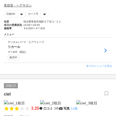
美容室・ヘアサロン
日祝OK
カード可
住所
埼玉県草加市旭町６丁目２−２２
本日の営業状況
10:00〜18:00
価格帯
￥6,000〜￥7,920
メニュー
デジタルパーマ・エアウェーブ
リカール
￥
7,920
（税込）
販売中
全てのメニューを見る
店舗公式
ciel
3.35
口コミ
2件
写真
11枚