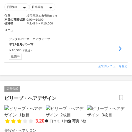
日祝OK
駐車場有
住所
埼玉県草加市青柳8-8-6
本日の営業状況
9:00〜19:00
価格帯
￥2,484〜￥10,500
メニュー
デジタルパーマ・エアウェーブ
デジタルパーマ
￥
10,500
（税込）
販売中
全てのメニューを見る
店舗公式
ビリーブ・へアデザイン
3.20
口コミ
1件
写真
6枚
美容室・ヘアサロン