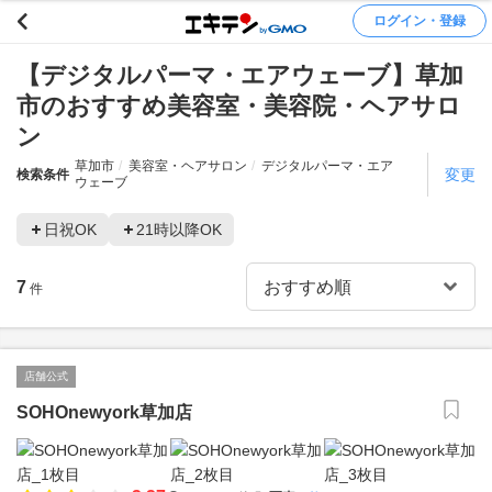
ログイン・登録
【デジタルパーマ・エアウェーブ】草加
市のおすすめ美容室・美容院・ヘアサロ
ン
草加市
美容室・ヘアサロン
デジタルパーマ・エア
変更
検索条件
ウェーブ
日祝OK
21時以降OK
7
件
店舗公式
SOHOnewyork草加店