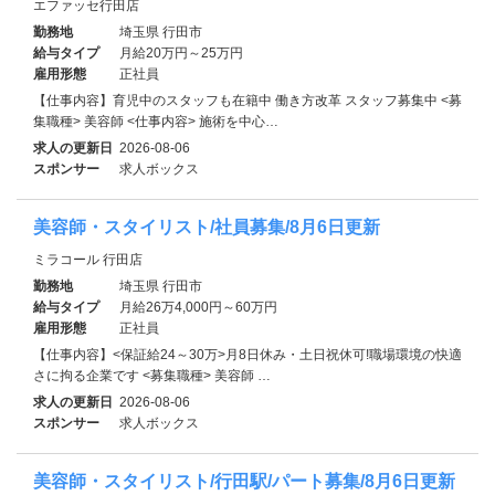
エファッセ行田店
勤務地
埼玉県 行田市
給与タイプ
月給20万円～25万円
雇用形態
正社員
【仕事内容】育児中のスタッフも在籍中 働き方改革 スタッフ募集中 <募
集職種> 美容師 <仕事内容> 施術を中心…
求人の更新日
2026-08-06
スポンサー
求人ボックス
美容師・スタイリスト/社員募集/8月6日更新
ミラコール 行田店
勤務地
埼玉県 行田市
給与タイプ
月給26万4,000円～60万円
雇用形態
正社員
【仕事内容】<保証給24～30万>月8日休み・土日祝休可!職場環境の快適
さに拘る企業です <募集職種> 美容師 …
求人の更新日
2026-08-06
スポンサー
求人ボックス
美容師・スタイリスト/行田駅/パート募集/8月6日更新