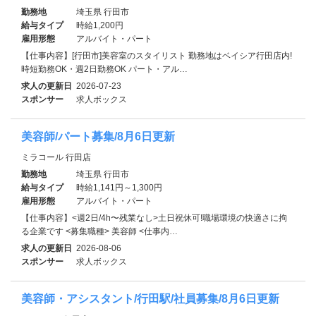
勤務地
埼玉県 行田市
給与タイプ
時給1,200円
雇用形態
アルバイト・パート
【仕事内容】[行田市]美容室のスタイリスト 勤務地はベイシア行田店内!
時短勤務OK・週2日勤務OK パート・アル…
求人の更新日
2026-07-23
スポンサー
求人ボックス
美容師/パート募集/8月6日更新
ミラコール 行田店
勤務地
埼玉県 行田市
給与タイプ
時給1,141円～1,300円
雇用形態
アルバイト・パート
【仕事内容】<週2日/4h〜残業なし>土日祝休可!職場環境の快適さに拘
る企業です <募集職種> 美容師 <仕事内…
求人の更新日
2026-08-06
スポンサー
求人ボックス
美容師・アシスタント/行田駅/社員募集/8月6日更新