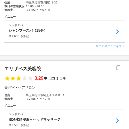
住所
埼玉県行田市持田2-1-36
本日の営業状況
10:00〜20:00
価格帯
￥1,650〜￥5,500
メニュー
ヘッドスパ
シャンプースパ（15分）
￥
1,650
（税込）
全てのメニューを見る
エリザベス美容院
3.29
口コミ
1件
美容室・ヘアサロン
住所
埼玉県行田市埼玉４９００−１
価格帯
￥7,500〜￥7,700
メニュー
ヘッドスパ
温冷水頭浸浴＋ヘッドマッサージ
￥
7,500
（税込）