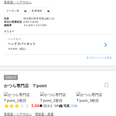
美容室・ヘアサロン
クーポン有
駐車場有
住所
埼玉県行田市壱里山町1-31
本日の営業状況
9:00〜18:00
価格帯
￥4,400〜￥27,500
メニュー
ヘッドスパ
ヘッドスパ＋カット
￥
8,800
（税込）
全てのメニューを見る
店舗公式
かつら専門店 T’point
3.44
口コミ
3件
写真
16枚
美容室・ヘアサロン
理容室・床屋