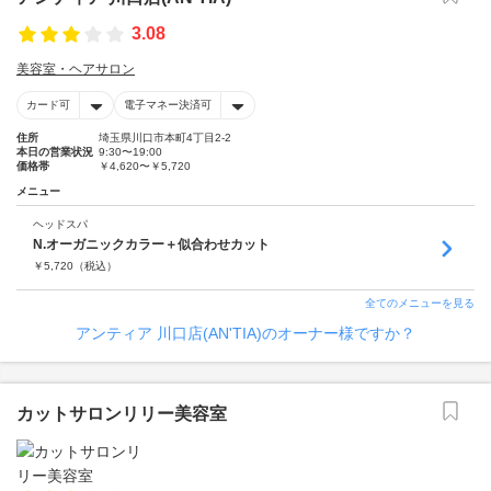
3.08
美容室・ヘアサロン
カード可
電子マネー決済可
住所
埼玉県川口市本町4丁目2-2
本日の営業状況
9:30〜19:00
価格帯
￥4,620〜￥5,720
メニュー
ヘッドスパ
N.オーガニックカラー＋似合わせカット
￥
5,720
（税込）
全てのメニューを見る
アンティア 川口店(AN'TIA)のオーナー様ですか？
カットサロンリリー美容室