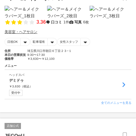
3.36
口コミ
1件
写真
6枚
美容室・ヘアサロン
日祝OK
駐車場有
女性スタッフ
住所
埼玉県川口市朝日６丁目２３−１
本日の営業状況
9:30〜17:30
価格帯
￥3,630〜￥12,100
メニュー
ヘッドスパ
デミドゥ
￥
3,630
（税込）
受付中
全てのメニューを見る
店舗公式
JEGOgU