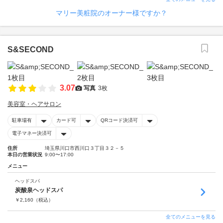
マリー美粧院のオーナー様ですか？
S&SECOND
3.07
写真
3枚
美容室・ヘアサロン
駐車場有
カード可
QRコード決済可
電子マネー決済可
住所
埼玉県川口市西川口３丁目３２－５
本日の営業状況
9:00〜17:00
メニュー
ヘッドスパ
炭酸泉ヘッドスパ
￥
2,160
（税込）
全てのメニューを見る