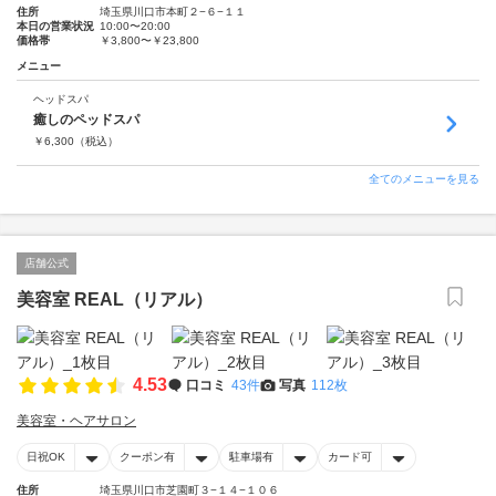
住所
埼玉県川口市本町２−６−１１
本日の営業状況
10:00〜20:00
価格帯
￥3,800〜￥23,800
メニュー
ヘッドスパ
癒しのペッドスパ
￥
6,300
（税込）
全てのメニューを見る
店舗公式
美容室 REAL（リアル）
4.53
口コミ
43件
写真
112枚
美容室・ヘアサロン
日祝OK
クーポン有
駐車場有
カード可
住所
埼玉県川口市芝園町３−１４−１０６