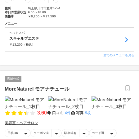
住所
埼玉県川口市並木3-6-4
本日の営業状況
9:00〜18:00
価格帯
￥8,250〜￥27,500
メニュー
ヘッドスパ
スキャルプエステ
￥
13,200
（税込）
全てのメニューを見る
店舗公式
MoreNaturel モアナチュール
3.60
口コミ
4件
写真
9枚
美容室・ヘアサロン
日祝OK
クーポン有
駐車場有
カード可