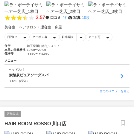
3.57
口コミ
4件
写真
10枚
美容室・ヘアサロン
理容室・床屋
日祝OK
クーポン有
駐車場有
カード可
住所
埼玉県川口市芝２４２７
本日の営業状況
10:00〜20:00
価格帯
￥660〜￥4,950
メニュー
ヘッドスパ
炭酸泉ピュアソーダスパ
￥
660
（税込）
全てのメニューを見る
店舗公式
HAIR ROOM ROSSO 川口店