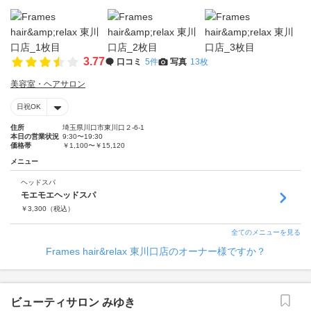
3.77
口コミ
5件
写真
13枚
美容室・ヘアサロン
日祝OK
住所
埼玉県川口市東川口２-6-1
本日の営業状況
9:30〜19:30
価格帯
￥1,100〜￥15,120
メニュー
ヘッドスパ
モエモエヘッドスパ
￥
3,300
（税込）
全てのメニューを見る
Frames hair&relax 東川口店のオーナー様ですか？
ビューティサロン みゆき