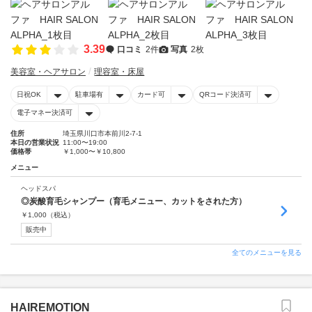
3.39
口コミ
2件
写真
2枚
美容室・ヘアサロン
理容室・床屋
日祝OK
駐車場有
カード可
QRコード決済可
電子マネー決済可
住所
埼玉県川口市本前川2-7-1
本日の営業状況
11:00〜19:00
価格帯
￥1,000〜￥10,800
メニュー
ヘッドスパ
◎炭酸育毛シャンプー（育毛メニュー、カットをされた方）
￥
1,000
（税込）
販売中
全てのメニューを見る
HAIREMOTION