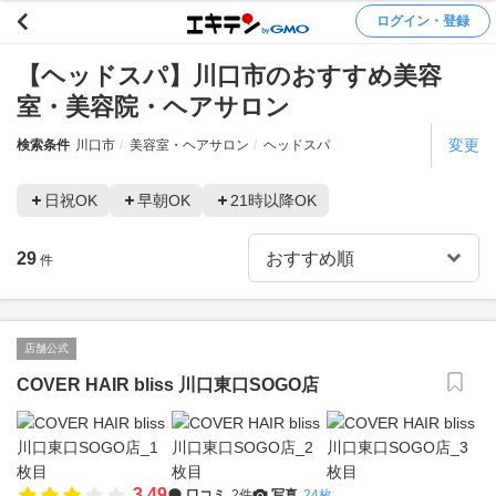
ログイン・登録
【ヘッドスパ】川口市のおすすめ美容
室・美容院・ヘアサロン
変更
検索条件
川口市
美容室・ヘアサロン
ヘッドスパ
日祝OK
早朝OK
21時以降OK
29
件
店舗公式
COVER HAIR bliss 川口東口SOGO店
3.49
口コミ
2件
写真
24枚