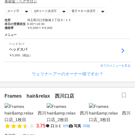
美容室・ヘアサロン
カード可
QRコード決済可
電子マネー決済可
住所
埼玉県川口市飯塚２丁目６−１５
本日の営業状況
9:30〜19:30
価格帯
￥5,000〜￥6,000
メニュー
ヘッドスパ
ヘッドスパ
￥
5,000
（税込）
全てのメニューを見る
ウェリナヘアーのオーナー様ですか？
Frames hair&relax 西川口店
3.75
口コミ
8件
写真
38枚