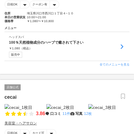
日祝OK
クーポン有
住所
埼玉県川口市西川口１丁目４−１０
本日の営業状況
10:00〜21:00
価格帯
￥1,080〜￥10,800
メニュー
ヘッドスパ
100％天然植物成分のハーブで癒されて下さい
￥
1,080
（税込）
販売中
全てのメニューを見る
店舗公式
cecai
3.86
口コミ
11件
写真
12枚
美容室・ヘアサロン
日祝OK
カード可