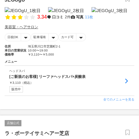
3.34
口コミ
2件
写真
11枚
美容室・ヘアサロン
日祝OK
駐車場有
カード可
住所
埼玉県川口市芝園町2-1
本日の営業状況
10:00〜19:00
価格帯
￥3,110〜￥5,000
メニュー
ヘッドスパ
[ご新規のお客様] リーファヘッドスパ+炭酸泉
￥
3,110
（税込）
販売中
全てのメニューを見る
店舗公式
ラ・ボーテイサミヘアー芝店