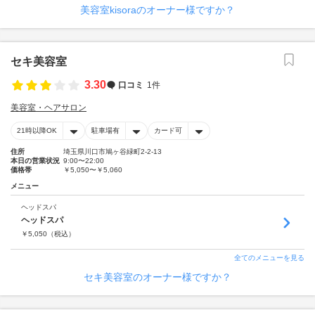
美容室kisoraのオーナー様ですか？
セキ美容室
3.30
口コミ
1件
美容室・ヘアサロン
21時以降OK
駐車場有
カード可
住所
埼玉県川口市鳩ヶ谷緑町2-2-13
本日の営業状況
9:00〜22:00
価格帯
￥5,050〜￥5,060
メニュー
ヘッドスパ
ヘッドスパ
￥
5,050
（税込）
全てのメニューを見る
セキ美容室のオーナー様ですか？