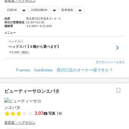
美容室・ヘアサロン
日祝OK
21時以降OK
駐車場有
住所
埼玉県川口市並木３−４−４
本日の営業状況
11:30〜21:30
価格帯
￥3,300〜￥15,400
メニュー
ヘッドスパ
ヘッドスパ【４種から選べます】
￥
3,300
（税込）
全てのメニューを見る
Frames hair&relax 西川口店のオーナー様ですか？
ビューティーサロンエバタ
3.07
写真
1枚
美容室・ヘアサロン