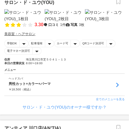
サロン・ド・ユウ(YOU)
3.30
口コミ
1件
写真
3枚
美容室・ヘアサロン
早朝OK
駐車場有
カード可
QRコード決済可
電子マネー決済可
住所
埼玉県川口市芝５０４１－１３
本日の営業状況
8:00〜19:00
メニュー
ヘッドスパ
男性カット+カラー+パーマ
￥
18,500
（税込）
全てのメニューを見る
サロン・ド・ユウ(YOU)のオーナー様ですか？
アンティア 川口店(AN'TIA)