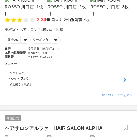
3.34
口コミ
2件
写真
4枚
美容室・ヘアサロン
理容室・床屋
日祝OK
クーポン有
住所
埼玉県川口市栄町3-3-2
本日の営業状況
10:00〜20:00
価格帯
￥540〜￥13,284
メニュー
ヘッドスパ
ヘットスパ
￥
3,672
（税込）
全てのメニューを見る
店舗公式
ヘアサロンアルファ HAIR SALON ALPHA