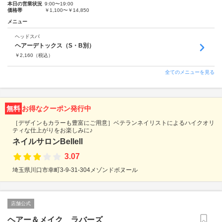
本日の営業状況
9:00〜19:00
価格帯
￥1,100〜￥14,850
メニュー
ヘッドスパ
ヘアーデトックス（S・B別）
￥
2,160
（税込）
全てのメニューを見る
無料
お得なクーポン発行中
［デザインもカラーも豊富にご用意］ベテランネイリストによるハイクオリ
ティな仕上がりをお楽しみに♪
ネイルサロンBellell
3.07
埼玉県川口市幸町3-9-31-304メゾンドボヌール
店舗公式
ヘアー＆メイク ラバーズ