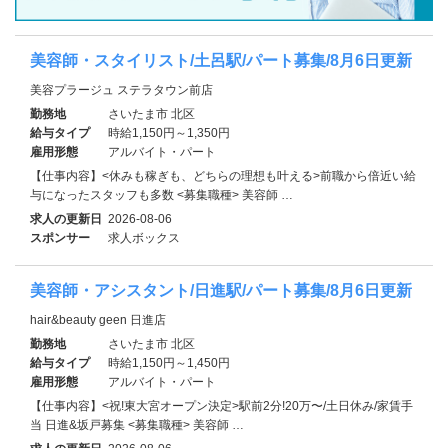
美容師・スタイリスト/土呂駅/パート募集/8月6日更新
美容プラージュ ステラタウン前店
勤務地
さいたま市 北区
給与タイプ
時給1,150円～1,350円
雇用形態
アルバイト・パート
【仕事内容】<休みも稼ぎも、どちらの理想も叶える>前職から倍近い給
与になったスタッフも多数 <募集職種> 美容師 …
求人の更新日
2026-08-06
スポンサー
求人ボックス
美容師・アシスタント/日進駅/パート募集/8月6日更新
hair&beauty geen 日進店
勤務地
さいたま市 北区
給与タイプ
時給1,150円～1,450円
雇用形態
アルバイト・パート
【仕事内容】<祝!東大宮オープン決定>駅前2分!20万〜/土日休み/家賃手
当 日進&坂戸募集 <募集職種> 美容師 …