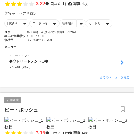
3.22
口コミ
1件
写真
4枚
美容室・ヘアサロン
日祝OK
クーポン有
駐車場有
カード可
住所
埼玉県さいたま市北区宮原町3-326-1
本日の営業状況
9:00〜19:00
価格帯
￥2,200〜￥7,700
メニュー
トリートメント
◆◇トリートメント◇◆
￥
3,240
（税込）
全てのメニューを見る
店舗公式
ビー・ポッシュ
3.15
口コミ
1件
写真
6枚