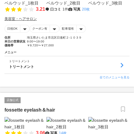
3.21
口コミ
1件
写真
20枚
美容室・ヘアサロン
日祝OK
クーポン有
駐車場有
住所
埼玉県さいたま市北区日進町２-１０３９
本日の営業状況
9:00〜19:00
価格帯
￥9,720〜￥27,000
メニュー
トリートメント
トリートメント
全てのメニューを見る
店舗公式
fossette eyelash＆hair
3.06
写真
14枚