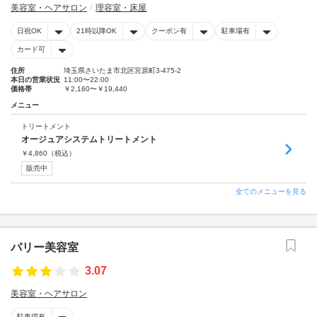
美容室・ヘアサロン
理容室・床屋
日祝OK
21時以降OK
クーポン有
駐車場有
カード可
住所
埼玉県さいたま市北区宮原町3-475-2
本日の営業状況
11:00〜22:00
価格帯
￥2,160〜￥19,440
メニュー
トリートメント
オージュアシステムトリートメント
￥
4,860
（税込）
販売中
全てのメニューを見る
パリー美容室
3.07
美容室・ヘアサロン
駐車場有