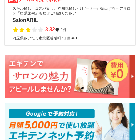
スキル良し、コスパ良し、雰囲気良し♪リピーターが続出するヘアサロ
ン『出張施術』もぜひご相談ください！
SalonARIL
3.32
1件
埼玉県さいたま市北区櫛引町2丁目301-1