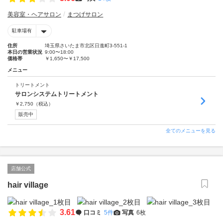
美容室・ヘアサロン
まつげサロン
駐車場有
住所
埼玉県さいたま市北区日進町3-551-1
本日の営業状況
9:00〜18:00
価格帯
￥1,650〜￥17,500
メニュー
トリートメント
サロンシステムトリートメント
￥
2,750
（税込）
販売中
全てのメニューを見る
店舗公式
hair village
3.61
口コミ
5件
写真
6枚