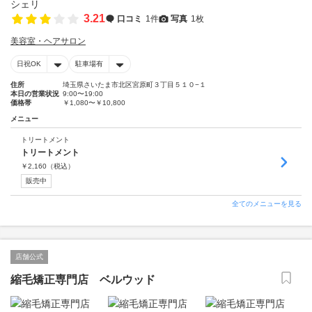
3.21
口コミ
1件
写真
1枚
美容室・ヘアサロン
日祝OK
駐車場有
住所
埼玉県さいたま市北区宮原町３丁目５１０−１
本日の営業状況
9:00〜19:00
価格帯
￥1,080〜￥10,800
メニュー
トリートメント
トリートメント
￥
2,160
（税込）
販売中
全てのメニューを見る
店舗公式
縮毛矯正専門店 ベルウッド