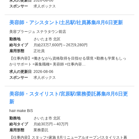
求人の更新日
2026-08-06
スポンサー
求人ボックス
美容師・アシスタント/土呂駅/社員募集/8月6日更新
美容プラージュ ステラタウン前店
勤務地
さいたま市 北区
給与タイプ
月給23万7,600円～26万9,280円
雇用形態
正社員
【仕事内容】<働きながら資格取得を目指せる環境 >勤務も学業もしっ
かりサポート <募集職種> 美容師 <仕事内容…
求人の更新日
2026-08-06
スポンサー
求人ボックス
美容師・スタイリスト/宮原駅/業務委託募集/8月6日更
新
hair make BiS
勤務地
さいたま市 北区
給与タイプ
月給30万円～40万円
雇用形態
業務委託
【仕事内容】スタッフ=家族 8月リニューアルオープン!スタイリスト募