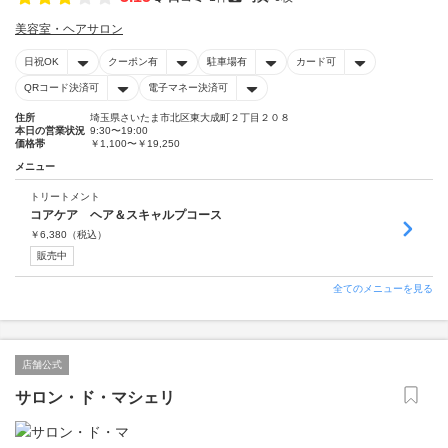
美容室・ヘアサロン
日祝OK
クーポン有
駐車場有
カード可
QRコード決済可
電子マネー決済可
住所
埼玉県さいたま市北区東大成町２丁目２０８
本日の営業状況
9:30〜19:00
価格帯
￥1,100〜￥19,250
メニュー
トリートメント
コアケア ヘア＆スキャルプコース
￥
6,380
（税込）
販売中
全てのメニューを見る
店舗公式
サロン・ド・マシェリ