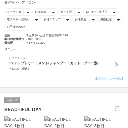
美容室・ヘアサロン
クーポン有
駐車場有
カード可
QRコード決済可
電子マネー決済可
女性スタッフ
女性歓迎
男性歓迎
お子様連れOK
住所
埼玉県さいたま市北区本郷町690
本日の営業状況
9:00〜20:00
価格帯
￥1〜￥13,200
メニュー
トリートメント
5ステップトリートメント(シャンプー・カット・ブロー別)
￥
4,400
（税込）
全てのメニューを見る
店舗公式
BEAUTIFUL DAY