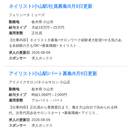
ネイリスト/小山駅/社員募集/8月9日更新
フェリシータ ミューズ
勤務地
栃木県 小山市
給与タイプ
月給19万円～25万円
雇用形態
正社員
【仕事内容】ネイリスト大募集<サロンワーク経験者大歓迎>やる気のあ
る未経験の方もOK! <募集職種> ネイリスト …
求人の更新日
2026-08-09
スポンサー
求人ボックス
アイリスト/小山駅/パート募集/8月9日更新
アイメイクサロン/ネイルサロン 小山店
勤務地
栃木県 小山市
給与タイプ
時給1,068円～2,000円
雇用形態
アルバイト・パート
【仕事内容】正社員から業務委託まで。働き方は自分で決められる時
代。次世代高歩合サロンスタート <募集職種> アイリス…
求人の更新日
2026-08-09
スポンサー
求人ボックス