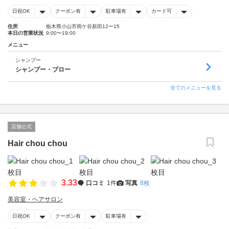
日祝OK
クーポン有
駐車場有
カード可
住所
栃木県小山市雨ケ谷新田12ー15
本日の営業状況
9:00〜19:00
メニュー
シャンプー
シャンプー・ブロー
全てのメニューを見る
店舗公式
Hair chou chou
3.33
口コミ
1件
写真
8枚
美容室・ヘアサロン
日祝OK
クーポン有
駐車場有