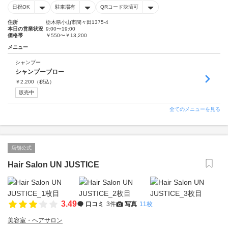
日祝OK
駐車場有
QRコード決済可
住所
栃木県小山市間々田1375-4
本日の営業状況
9:00〜19:00
価格帯
￥550〜￥13,200
メニュー
シャンプー
シャンプーブロー
￥
2,200
（税込）
販売中
全てのメニューを見る
店舗公式
Hair Salon UN JUSTICE
3.49
口コミ
3件
写真
11枚
美容室・ヘアサロン