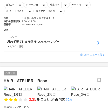
日祝OK
クーポン有
駐車場有
カード可
QRコード決済可
電子マネー決済可
住所
栃木県小山市犬塚２丁目２−９
本日の営業状況
9:00〜19:00
価格帯
￥1,080〜￥12,960
メニュー
シャンプー
思わず寝てしまう気持ちいいシャンプー
￥
1,080
（税込）
全てのメニューを見る
店舗公式
HAIR ATELIER Rose
3.35
口コミ
1件
写真
36枚
美容室・ヘアサロン