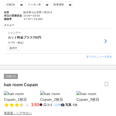
日祝OK
クーポン有
駐車場有
住所
栃木県小山市間々田26-4
本日の営業状況
10:00〜19:00
価格帯
￥770〜￥9,900
メニュー
シャンプー
カット料金プラス700円
￥
770
（税込）
販売中
全てのメニューを見る
店舗公式
hair room Copain
3.93
口コミ
11件
写真
6枚
美容室・ヘアサロン