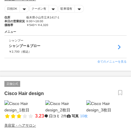
日祝OK
クーポン有
駐車場有
住所
栃木県小山市立木1417-1
本日の営業状況
9:00〜18:00
価格帯
￥540〜￥4,320
メニュー
シャンプー
シャンプー＆ブロー
￥
2,700
（税込）
全てのメニューを見る
店舗公式
Cisco Hair design
3.23
口コミ
2件
写真
10枚
美容室・ヘアサロン