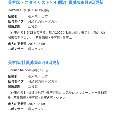
美容師・スタイリスト/小山駅/社員募集/8月9日更新
Hair&Beauty QUATRO小山店
勤務地
栃木県 小山市
給与タイプ
月給25万円～60万円
雇用形態
正社員
【仕事内容】SNS集客不要。毎月1000名動員の長く安定して働ける地
域密着型サロン。 <募集職種> 美容師 <仕事…
求人の更新日
2026-08-09
スポンサー
求人ボックス
美容師/社員募集/8月9日更新
Flourish hair design間々田店
勤務地
栃木県 小山市
給与タイプ
月給30万円～50万円
雇用形態
正社員
【仕事内容】<経験者歓迎 >集客好調の人気サロン マネージャー候補募
集 <募集職種> 美容師 <仕事内容> シャン…
求人の更新日
2026-08-09
スポンサー
求人ボックス