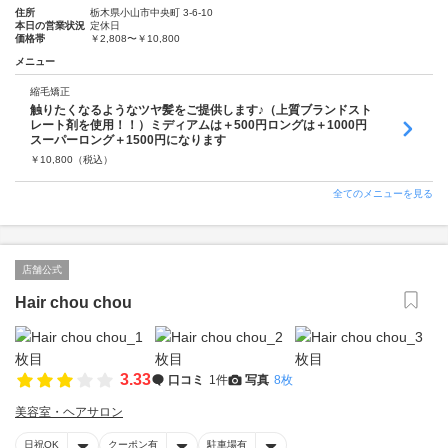
住所
栃木県小山市中央町 3-6-10
本日の営業状況
定休日
価格帯
￥2,808〜￥10,800
メニュー
縮毛矯正
触りたくなるようなツヤ髪をご提供します♪（上質ブランドスト
レート剤を使用！！）ミディアムは＋500円ロングは＋1000円
スーパーロング＋1500円になります
￥
10,800
（税込）
全てのメニューを見る
店舗公式
Hair chou chou
3.33
口コミ
1件
写真
8枚
美容室・ヘアサロン
日祝OK
クーポン有
駐車場有