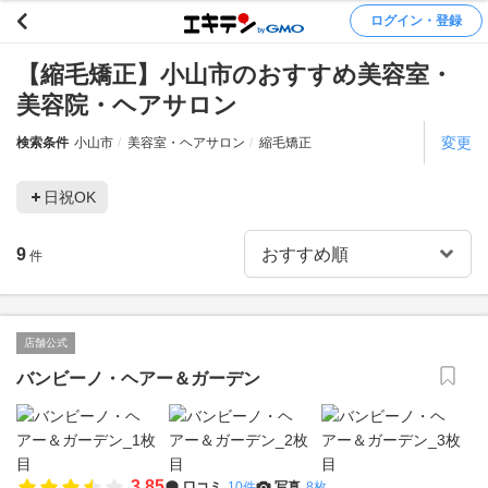
ログイン・登録
【縮毛矯正】小山市のおすすめ美容室・
美容院・ヘアサロン
変更
検索条件
小山市
美容室・ヘアサロン
縮毛矯正
日祝OK
9
件
店舗公式
バンビーノ・ヘアー＆ガーデン
3.85
口コミ
10件
写真
8枚