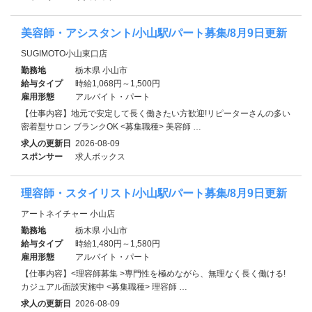
美容師・アシスタント/小山駅/パート募集/8月9日更新
SUGIMOTO小山東口店
勤務地
栃木県 小山市
給与タイプ
時給1,068円～1,500円
雇用形態
アルバイト・パート
【仕事内容】地元で安定して長く働きたい方歓迎!リピーターさんの多い
密着型サロン ブランクOK <募集職種> 美容師 …
求人の更新日
2026-08-09
スポンサー
求人ボックス
理容師・スタイリスト/小山駅/パート募集/8月9日更新
アートネイチャー 小山店
勤務地
栃木県 小山市
給与タイプ
時給1,480円～1,580円
雇用形態
アルバイト・パート
【仕事内容】<理容師募集 >専門性を極めながら、無理なく長く働ける!
カジュアル面談実施中 <募集職種> 理容師 …
求人の更新日
2026-08-09