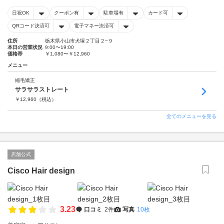
日祝OK
クーポン有
駐車場有
カード可
QRコード決済可
電子マネー決済可
住所
栃木県小山市犬塚２丁目２−９
本日の営業状況
9:00〜19:00
価格帯
￥1,080〜￥12,960
メニュー
縮毛矯正
サラサラストレート
￥
12,960
（税込）
全てのメニューを見る
店舗公式
Cisco Hair design
3.23
口コミ
2件
写真
10枚