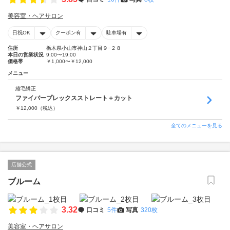
美容室・ヘアサロン
日祝OK
クーポン有
駐車場有
住所
栃木県小山市神山２丁目９−２８
本日の営業状況
9:00〜19:00
価格帯
￥1,000〜￥12,000
メニュー
縮毛矯正
ファイバープレックスストレート＋カット
￥
12,000
（税込）
全てのメニューを見る
店舗公式
ブルーム
3.32
口コミ
5件
写真
320枚
美容室・ヘアサロン