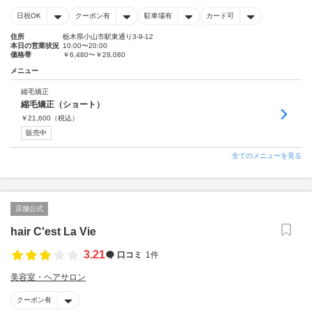
日祝OK
クーポン有
駐車場有
カード可
住所
栃木県小山市駅東通り3-9-12
本日の営業状況
10:00〜20:00
価格帯
￥6,480〜￥28,080
メニュー
縮毛矯正
縮毛矯正（ショート）
￥
21,600
（税込）
販売中
全てのメニューを見る
店舗公式
hair C'est La Vie
3.21
口コミ
1件
美容室・ヘアサロン
クーポン有