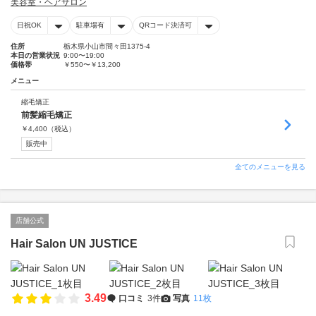
美容室・ヘアサロン
日祝OK
駐車場有
QRコード決済可
住所
栃木県小山市間々田1375-4
本日の営業状況
9:00〜19:00
価格帯
￥550〜￥13,200
メニュー
縮毛矯正
前髪縮毛矯正
￥
4,400
（税込）
販売中
全てのメニューを見る
店舗公式
Hair Salon UN JUSTICE
3.49
口コミ
3件
写真
11枚