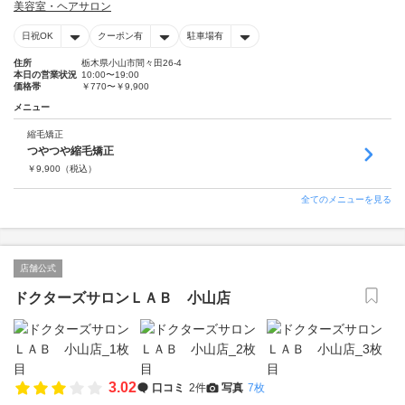
美容室・ヘアサロン
日祝OK
クーポン有
駐車場有
住所
栃木県小山市間々田26-4
本日の営業状況
10:00〜19:00
価格帯
￥770〜￥9,900
メニュー
縮毛矯正
つやつや縮毛矯正
￥
9,900
（税込）
全てのメニューを見る
店舗公式
ドクターズサロンＬＡＢ 小山店
3.02
口コミ
2件
写真
7枚