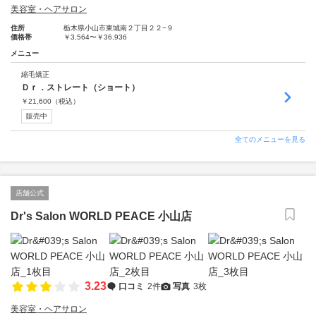
美容室・ヘアサロン
住所
栃木県小山市東城南２丁目２２−９
価格帯
￥3,564〜￥36,936
メニュー
縮毛矯正
Ｄｒ．ストレート（ショート）
￥
21,600
（税込）
販売中
全てのメニューを見る
店舗公式
Dr's Salon WORLD PEACE 小山店
3.23
口コミ
2件
写真
3枚
美容室・ヘアサロン