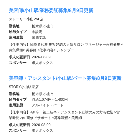
美容師/小山駅/業務委託募集/8月9日更新
ストーリー小山VAL店
勤務地
栃木県 小山市
給与タイプ
未設定
雇用形態
業務委託
【仕事内容】経験者歓迎 集客好調の人気サロン マネージャー候補募集 <
募集職種> 美容師 <仕事内容> シャンプー…
求人の更新日
2026-08-09
スポンサー
求人ボックス
美容師・アシスタント/小山駅/パート募集/8月9日更新
STORY小山駅東店
勤務地
栃木県 小山市
給与タイプ
時給1,074円～1,400円
雇用形態
アルバイト・パート
【仕事内容】<新卒・第二新卒・アシスタント経験のみの方も歓迎!>営
業時間内の研修でサポート <募集職種> 美容師 …
求人の更新日
2026-08-09
スポンサー
求人ボックス