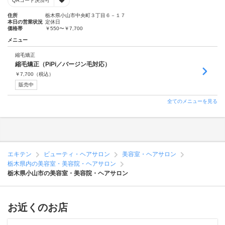
QRコード決済可
住所
栃木県小山市中央町３丁目６－１７
本日の営業状況
定休日
価格帯
￥550〜￥7,700
メニュー
縮毛矯正
縮毛矯正（PiPi／バージン毛対応）
￥
7,700
（税込）
販売中
全てのメニューを見る
エキテン
ビューティ・ヘアサロン
美容室・ヘアサロン
栃木県内の美容室・美容院・ヘアサロン
栃木県小山市の美容室・美容院・ヘアサロン
お近くのお店