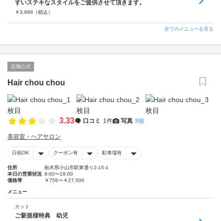
すいステキなスタイルをご提供させて頂きます。
￥
3,888
（税込）
全てのメニューを見る
店舗公式
Hair chou chou
3.33
口コミ
1件
写真
8枚
美容室・ヘアサロン
日祝OK
クーポン有
駐車場有
住所
栃木県小山市駅東通り2-15-1
本日の営業状況
9:00〜18:00
価格帯
￥756〜￥27,500
メニュー
カット
ご新規様特典 幼児