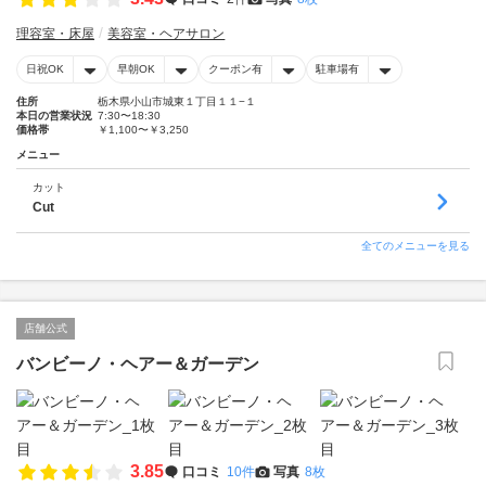
理容室・床屋
美容室・ヘアサロン
日祝OK
早朝OK
クーポン有
駐車場有
住所
栃木県小山市城東１丁目１１−１
本日の営業状況
7:30〜18:30
価格帯
￥1,100〜￥3,250
メニュー
カット
Cut
全てのメニューを見る
店舗公式
バンビーノ・ヘアー＆ガーデン
3.85
口コミ
10件
写真
8枚