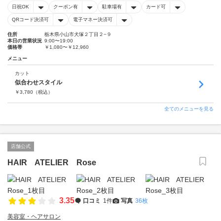
日祝OK
クーポン有
駐車場有
カード可
QRコード決済可
電子マネー決済可
住所
栃木県小山市犬塚２丁目２−９
本日の営業状況
9:00〜19:00
価格帯
￥1,080〜￥12,960
メニュー
カット
似合わせスタイル
￥
3,780
（税込）
全てのメニューを見る
店舗公式
HAIR ATELIER Rose
3.35
口コミ
1件
写真
36枚
美容室・ヘアサロン