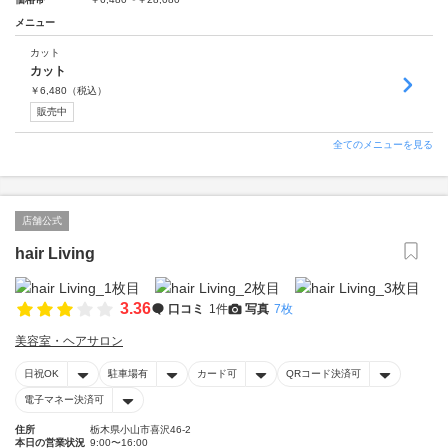
メニュー
カット
カット
￥
6,480
（税込）
販売中
全てのメニューを見る
店舗公式
hair Living
3.36
口コミ
1件
写真
7枚
美容室・ヘアサロン
日祝OK
駐車場有
カード可
QRコード決済可
電子マネー決済可
住所
栃木県小山市喜沢46-2
本日の営業状況
9:00〜16:00