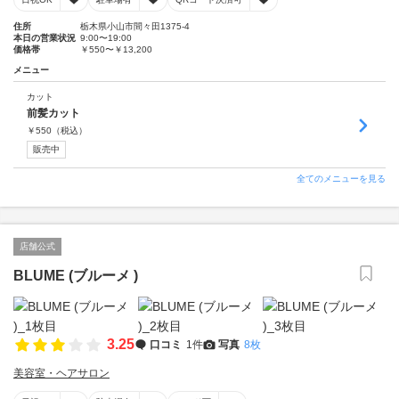
住所
栃木県小山市間々田1375-4
本日の営業状況
9:00〜19:00
価格帯
￥550〜￥13,200
メニュー
カット
前髪カット
￥
550
（税込）
販売中
全てのメニューを見る
店舗公式
BLUME (ブルーメ )
3.25
口コミ
1件
写真
8枚
美容室・ヘアサロン