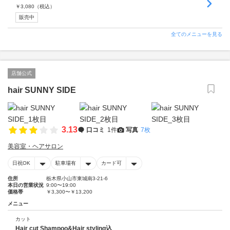
￥
3,080
（税込）
販売中
全てのメニューを見る
店舗公式
hair SUNNY SIDE
3.13
口コミ
1件
写真
7枚
美容室・ヘアサロン
日祝OK
駐車場有
カード可
住所
栃木県小山市東城南3-21-6
本日の営業状況
9:00〜19:00
価格帯
￥3,300〜￥13,200
メニュー
カット
Hair cut Shampoo&Hair styling込