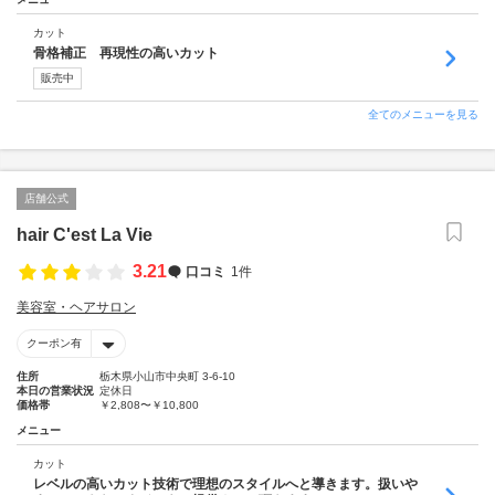
カット
骨格補正 再現性の高いカット
販売中
全てのメニューを見る
店舗公式
hair C'est La Vie
3.21
口コミ
1件
美容室・ヘアサロン
クーポン有
住所
栃木県小山市中央町 3-6-10
本日の営業状況
定休日
価格帯
￥2,808〜￥10,800
メニュー
カット
レベルの高いカット技術で理想のスタイルへと導きます。扱いや