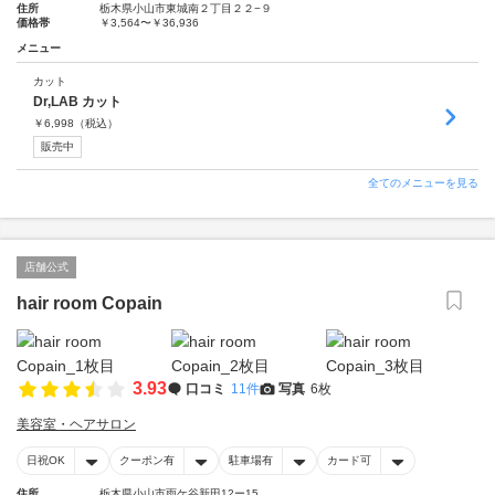
住所
栃木県小山市東城南２丁目２２−９
価格帯
￥3,564〜￥36,936
メニュー
カット
Dr,LAB カット
￥
6,998
（税込）
販売中
全てのメニューを見る
店舗公式
hair room Copain
3.93
口コミ
11件
写真
6枚
美容室・ヘアサロン
日祝OK
クーポン有
駐車場有
カード可
住所
栃木県小山市雨ケ谷新田12ー15