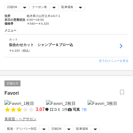
日祝OK
クーポン有
駐車場有
住所
栃木県小山市立木1417-1
本日の営業状況
9:00〜18:00
価格帯
￥540〜￥4,320
メニュー
カット
似合わせカット シャンプー＆ブロー込
￥
4,320
（税込）
全てのメニューを見る
店舗公式
Favori
3.07
口コミ
1件
写真
7枚
美容室・ヘアサロン
配達・デリバリー対応
日祝OK
駐車場有