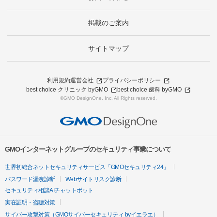
掲載のご案内
サイトマップ
利用規約
運営会社
プライバシーポリシー
best choice クリニック byGMO
best choice 歯科 byGMO
©GMO DesignOne, Inc. All Rights reserved.
GMOインターネットグループのセキュリティ事業について
世界初総合ネットセキュリティサービス「GMOセキュリティ24」
パスワード漏洩診断
Webサイトリスク診断
セキュリティ相談AIチャットボット
実在証明・盗聴対策
サイバー攻撃対策（GMOサイバーセキュリティ byイエラエ）