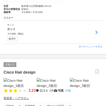
住所
栃木県小山市西城南5-24-14
本日の営業状況
定休日
価格帯
￥3,888〜￥55,000
メニュー
カット
カット
￥
3,888
（税込）
販売中
全てのメニューを見る
店舗公式
Cisco Hair design
3.23
口コミ
2件
写真
10枚
美容室・ヘアサロン
日祝OK
駐車場有
QRコード決済可