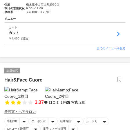
住所
栃木県小山市出井2076-3
本日の営業状況
9:00〜17:00
価格帯
￥4,400〜￥7,700
メニュー
カット
カット
￥
4,400
（税込）
全てのメニューを見る
店舗公式
Hair&Face Cuore
3.37
口コミ
1件
写真
2枚
美容室・ヘアサロン
早朝OK
クーポン有
駐車場有
カード可
QRコード決済可
電子マネー決済可