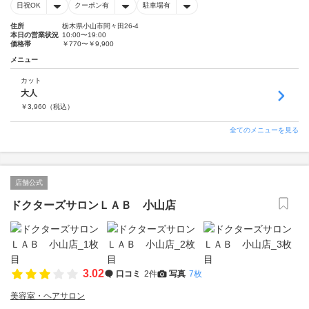
日祝OK
クーポン有
駐車場有
住所
栃木県小山市間々田26-4
本日の営業状況
10:00〜19:00
価格帯
￥770〜￥9,900
メニュー
カット
大人
￥
3,960
（税込）
全てのメニューを見る
店舗公式
ドクターズサロンＬＡＢ 小山店
3.02
口コミ
2件
写真
7枚
美容室・ヘアサロン