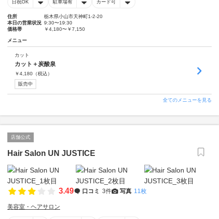
日祝OK
駐車場有
カード可
住所
栃木県小山市天神町1-2-20
本日の営業状況
9:30〜19:30
価格帯
￥4,180〜￥7,150
メニュー
カット
カット＋炭酸泉
￥
4,180
（税込）
販売中
全てのメニューを見る
店舗公式
Hair Salon UN JUSTICE
3.49
口コミ
3件
写真
11枚
美容室・ヘアサロン