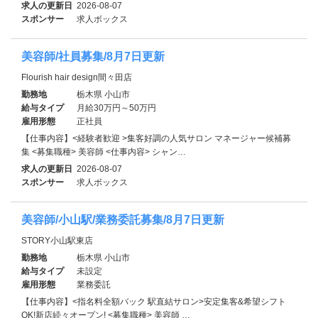
求人の更新日
2026-08-07
スポンサー
求人ボックス
美容師/社員募集/8月7日更新
Flourish hair design間々田店
勤務地
栃木県 小山市
給与タイプ
月給30万円～50万円
雇用形態
正社員
【仕事内容】<経験者歓迎 >集客好調の人気サロン マネージャー候補募
集 <募集職種> 美容師 <仕事内容> シャン…
求人の更新日
2026-08-07
スポンサー
求人ボックス
美容師/小山駅/業務委託募集/8月7日更新
STORY小山駅東店
勤務地
栃木県 小山市
給与タイプ
未設定
雇用形態
業務委託
【仕事内容】<指名料全額バック 駅直結サロン>安定集客&希望シフト
OK!新店続々オープン! <募集職種> 美容師 …