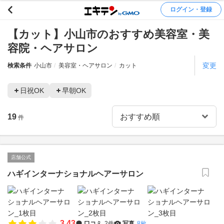
ログイン・登録
【カット】小山市のおすすめ美容室・美
容院・ヘアサロン
変更
検索条件
小山市
美容室・ヘアサロン
カット
日祝OK
早朝OK
19
件
店舗公式
ハギインターナショナルヘアーサロン
3.43
口コミ
2件
写真
8枚