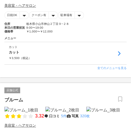
美容室・ヘアサロン
日祝OK
クーポン有
駐車場有
住所
栃木県小山市神山２丁目９−２８
本日の営業状況
9:00〜19:00
価格帯
￥1,000〜￥12,000
メニュー
カット
カット
￥
3,500
（税込）
全てのメニューを見る
店舗公式
ブルーム
3.32
口コミ
5件
写真
320枚
美容室・ヘアサロン