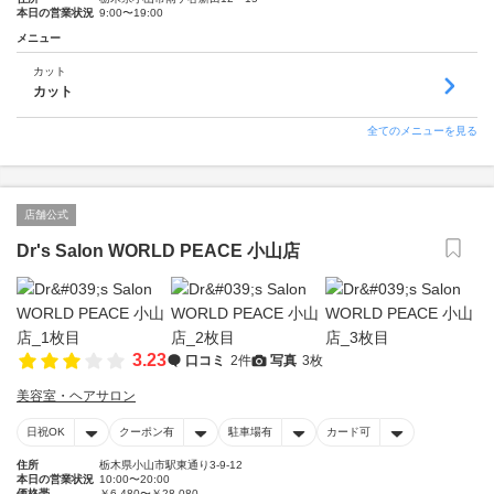
本日の営業状況
9:00〜19:00
メニュー
カット
カット
全てのメニューを見る
店舗公式
Dr's Salon WORLD PEACE 小山店
3.23
口コミ
2件
写真
3枚
美容室・ヘアサロン
日祝OK
クーポン有
駐車場有
カード可
住所
栃木県小山市駅東通り3-9-12
本日の営業状況
10:00〜20:00
価格帯
￥6,480〜￥28,080