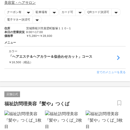
美容室・ヘアサロン
クーポン有
駐車場有
カード可
QRコード決済可
電子マネー決済可
住所
茨城県桜川市真壁町飯塚１１０−１
本日の営業状況
9:00〜17:00
価格帯
￥5,280〜￥28,930
メニュー
カラー
「ヘアエステ＆ヘアカラー＆似合わせカット」コース
￥
16,500
（税込）
全てのメニューを見る
店舗公式
福祉訪問理美容『髪や』つくば