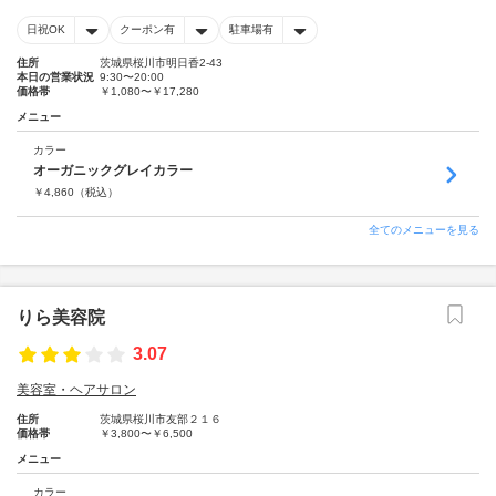
日祝OK
クーポン有
駐車場有
住所
茨城県桜川市明日香2-43
本日の営業状況
9:30〜20:00
価格帯
￥1,080〜￥17,280
メニュー
カラー
オーガニックグレイカラー
￥
4,860
（税込）
全てのメニューを見る
りら美容院
3.07
美容室・ヘアサロン
住所
茨城県桜川市友部２１６
価格帯
￥3,800〜￥6,500
メニュー
カラー