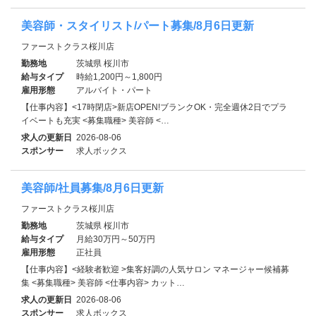
美容師・スタイリスト/パート募集/8月6日更新
ファーストクラス桜川店
勤務地
茨城県 桜川市
給与タイプ
時給1,200円～1,800円
雇用形態
アルバイト・パート
【仕事内容】<17時閉店>新店OPEN!ブランクOK・完全週休2日でプラ
イベートも充実 <募集職種> 美容師 <…
求人の更新日
2026-08-06
スポンサー
求人ボックス
美容師/社員募集/8月6日更新
ファーストクラス桜川店
勤務地
茨城県 桜川市
給与タイプ
月給30万円～50万円
雇用形態
正社員
【仕事内容】<経験者歓迎 >集客好調の人気サロン マネージャー候補募
集 <募集職種> 美容師 <仕事内容> カット…
求人の更新日
2026-08-06
スポンサー
求人ボックス