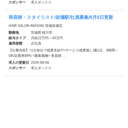
スポンサー
求人ボックス
美容師・スタイリスト/岩瀬駅/社員募集/8月6日更新
HAIR SALON IWASAKI 茨城岩瀬店
勤務地
茨城県 桜川市
給与タイプ
月給22万円～40万円
雇用形態
正社員
【仕事内容】<1分単位で残業支給!?>サービス残業無し/週1日、3時間～
OK/定着率88% <募集職種> 美容師 …
求人の更新日
2026-08-06
スポンサー
求人ボックス