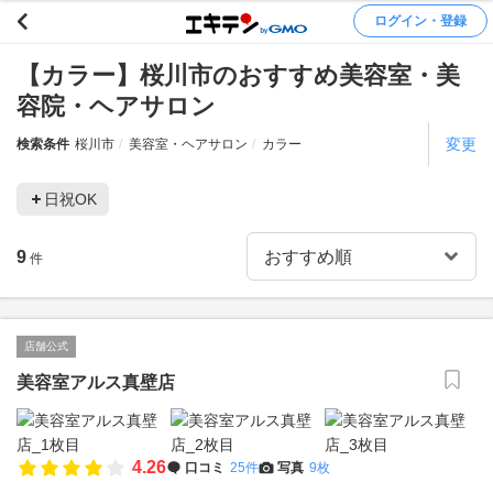
ログイン・登録
【カラー】桜川市のおすすめ美容室・美
容院・ヘアサロン
変更
検索条件
桜川市
美容室・ヘアサロン
カラー
日祝OK
9
件
店舗公式
美容室アルス真壁店
4.26
口コミ
25件
写真
9枚