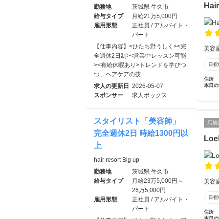
Ha
勤務地
茨城県 牛久市
給与タイプ
月給21万5,000円
雇用形態
正社員 / アルバイト・
パート
【仕事内容】<ひたち野うしく><完
美容
全週休2日制><営業中レッスン可能
><有給休暇あり>トレンドを学びつ
日祝
つ、ヘアケアの技…
住所
求人の更新日
2026-05-07
本日の
スポンサー
求人ボックス
スタイリスト「美容師」
店舗
完全週休2日 時給1300円以
Loe
上
hair resort Big up
勤務地
茨城県 牛久市
給与タイプ
月給23万5,000円～
美容
26万5,000円
日祝
雇用形態
正社員 / アルバイト・
パート
住所
本日の