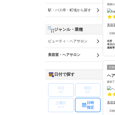
南国の
駅・バス停・町域から探す
美容
ジャンル・業種
日祝
ビューティ・ヘアサロン
住所
本日の
価格帯
美容室・ヘアサロン
店舗
日付で探す
ヘ
親切丁
今日
明日
8/8
8/9
日時
美容
土曜日
指定
8/15
日祝