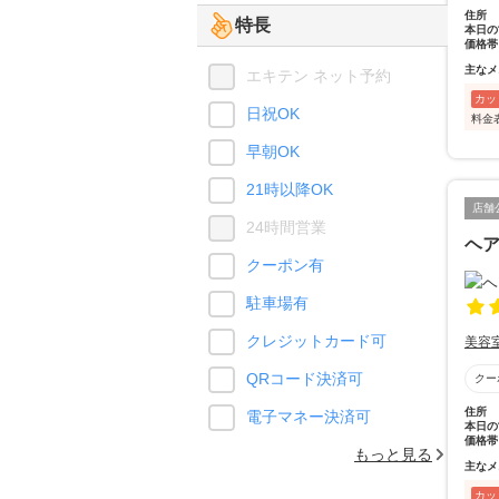
住所
特長
本日の
価格帯
主なメ
エキテン ネット予約
カッ
日祝OK
料金
早朝OK
21時以降OK
店舗
24時間営業
ヘア
クーポン有
駐車場有
クレジットカード可
美容
QRコード決済可
クー
住所
電子マネー決済可
本日の
価格帯
もっと見る
主なメ
カッ