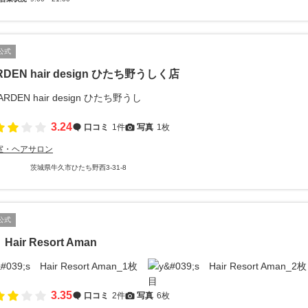
公式
RDEN hair design ひたち野うしく店
3.24
口コミ
1件
写真
1枚
室・ヘアサロン
茨城県牛久市ひたち野西3-31-8
公式
 Hair Resort Aman
3.35
口コミ
2件
写真
6枚