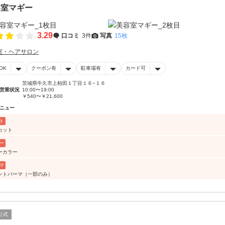
容室マギー
3.29
口コミ
3件
写真
15枚
室・ヘアサロン
OK
クーポン有
駐車場有
カード可
茨城県牛久市上柏田１丁目１６−１６
営業状況
10:00〜19:00
￥540〜￥21,600
ニュー
ト
カット
ー
ーカラー
マ
ントパーマ（一部のみ）
公式