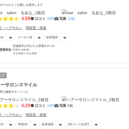
ホテルのような癒しを提供します
4.59
口コミ
39件
写真
10枚
室・ヘアサロン
理容室・床屋
OK
クーポン有
駐車場有
茨城県牛久市ひたち野西3-27-15
営業状況
9:00〜19:00
￥3,000〜￥4,500
公式
アーサロンスマイル
寧な施術をモットーに
4.20
口コミ
19件
写真
6枚
室・ヘアサロン
理容室・床屋
OK
早朝OK
駐車場有
QRコード決済可