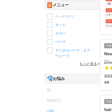
一般
メニュー
カラ
リタ
ヘッドスパ
パー
カット
スト
カラー
パーマ
店舗
デジタルパーマ・エア
Neut
ウェーブ
もっと見る
美容
お悩み
住所
癒し
眼精疲労
店舗
hai
小顔