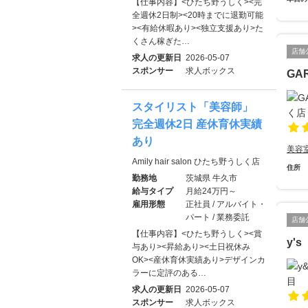
【仕事内容】<ひたち野うしく><完
全週休2日制><20時までに退勤可能
><有給休暇あり><独立支援あり>た
くさん稼ぎた…
店舗
求人の更新日
2026-05-07
スポンサー
求人ボックス
GA
スタイリスト「美容師」
完全週休2日 産休育休実績
あり
美容
Amily hair salon ひたち野うしく店
住所
勤務地
茨城県 牛久市
給与タイプ
月給24万円～
雇用形態
正社員 / アルバイト・
パート / 業務委託
店舗
【仕事内容】<ひたち野うしく><賞
y's
与あり><昇給あり><土日祝休み
OK><産休育休実績あり>デザインカ
ラーに定評のある…
求人の更新日
2026-05-07
スポンサー
求人ボックス