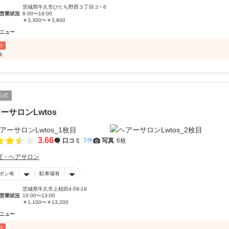
茨城県牛久市ひたち野西３丁目２−６
営業状況
8:00〜19:00
￥3,300〜￥3,800
ニュー
ト
表
公式
ーサロンLwtos
3.66
口コミ
7件
写真
6枚
室・ヘアサロン
ポン有
駐車場有
茨城県牛久市上柏田4-59-19
営業状況
10:00〜13:00
￥1,100〜￥13,200
ニュー
ト