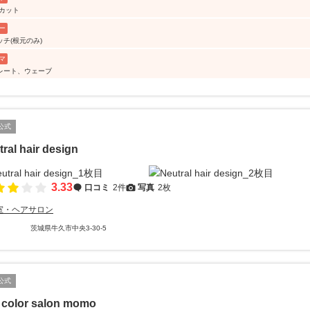
 カット
ー
ッチ(根元のみ)
マ
レート、ウェーブ
公式
ral hair design
3.33
口コミ
2件
写真
2枚
室・ヘアサロン
茨城県牛久市中央3-30-5
公式
r color salon momo