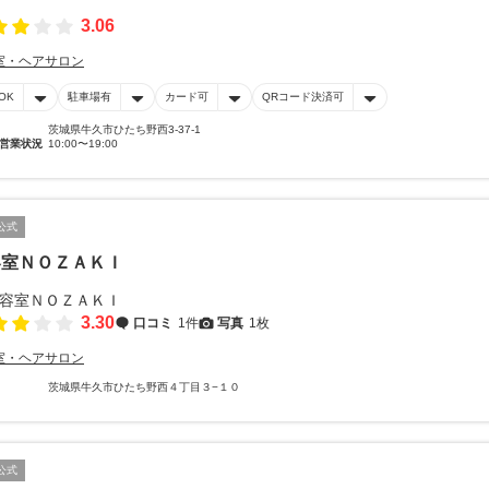
3.06
室・ヘアサロン
OK
駐車場有
カード可
QRコード決済可
茨城県牛久市ひたち野西3-37-1
営業状況
10:00〜19:00
公式
容室ＮＯＺＡＫＩ
3.30
口コミ
1件
写真
1枚
室・ヘアサロン
茨城県牛久市ひたち野西４丁目３−１０
公式