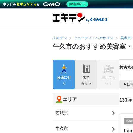
無料診断
エキテン
ビューティ・ヘアサロン
美容室
牛久市のおすすめ美容室・
検索条
お店に行
来て
届けても
く
もらう
らう
日
エリア
133
件
茨城県
店舗
牛久市
ha