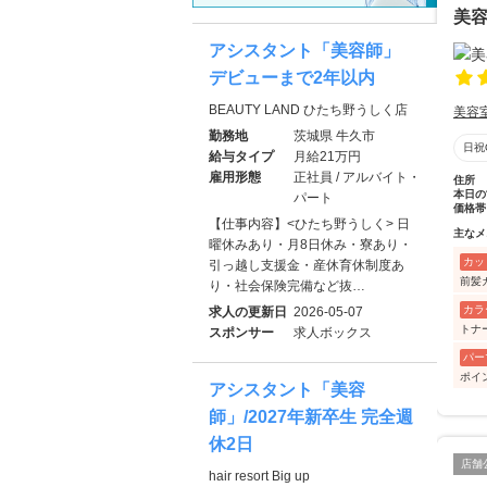
美
アシスタント「美容師」
デビューまで2年以内
BEAUTY LAND ひたち野うしく店
美容
勤務地
茨城県 牛久市
日祝
給与タイプ
月給21万円
雇用形態
正社員 / アルバイト・
住所
本日の
パート
価格帯
【仕事内容】<ひたち野うしく> 日
主なメ
曜休みあり・月8日休み・寮あり・
カッ
引っ越し支援金・産休育休制度あ
前髪
り・社会保険完備など抜…
カラ
求人の更新日
2026-05-07
トナ
スポンサー
求人ボックス
パー
ポイ
アシスタント「美容
師」/2027年新卒生 完全週
休2日
店舗
hair resort Big up