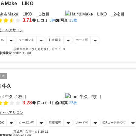
ir＆Make LIKO
3.71
口コミ
5件
写真
13枚
室・ヘアサロン
OK
クーポン有
駐車場有
カード可
茨城県牛久市ひたち野東1丁目２７−３
営業状況
9:00〜19:00
公式
l 牛久
3.28
口コミ
1件
写真
25枚
室・ヘアサロン
OK
クーポン有
駐車場有
カード可
QRコード決済可
茨城県牛久市中央3-30-11
営業状況
9:00〜21:00