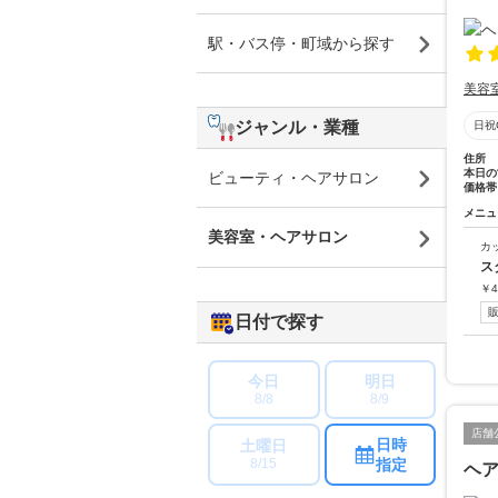
駅・バス停・町域から探す
美容
ジャンル・業種
日祝
住所
本日の
ビューティ・ヘアサロン
価格帯
メニュ
美容室・ヘアサロン
カ
ス
￥
4
日付で探す
今日
明日
8/8
8/9
店舗
日時
土曜日
指定
8/15
ヘ