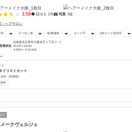
3.58
口コミ
2件
写真
3枚
室・ヘアサロン
OK
クーポン有
駐車場有
カード可
QRコード決済可
北海道北広島市大曲末広１丁目２−１
営業状況
10:00〜18:00
￥500〜￥33,000
ー
ット
タイリストカット
,000
（非課税）
販売中
公式
アメークヴェルジェ