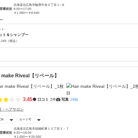
北海道北広島市輪厚中央４丁目１−８
営業状況
9:00〜17:00
￥1,080〜￥8,640
ー
ット
ット＆シャンプー
,160
（税込）
r make Riveal【リベール】
3.45
口コミ
2件
写真
28枚
室・ヘアサロン
OK
カード可
北海道北広島市稲穂町東１０丁目３－７
営業状況
9:30〜18:00
￥1,000〜￥20,000