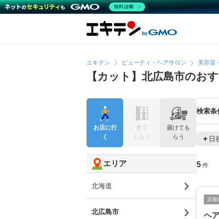
無料診断
エキテン
ビューティ・ヘアサロン
美容室
【カット】北広島市のおす
検索条
お店に行
来て
届けても
く
もらう
らう
日
エリア
5
件
北海道
店舗
北広島市
ヘ