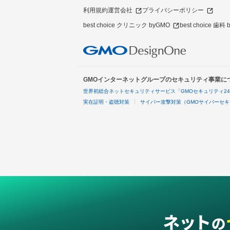
利用規約
運営会社
プライバシーポリシー
best choice クリニック byGMO
best choice 歯科
GMOインターネットグループのセキュリティ事業に
世界初総合ネットセキュリティサービス「GMOセキュリティ2
実在証明・盗聴対策
サイバー攻撃対策（GMOサイバーセキ