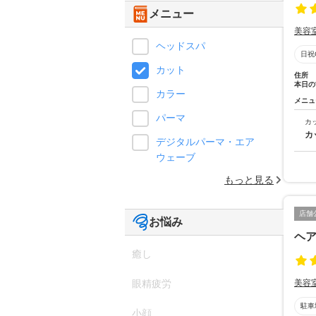
メニュー
美容
ヘッドスパ
日祝
カット
住所
本日の
カラー
メニュ
パーマ
カ
カ
デジタルパーマ・エア
ウェーブ
もっと見る
店舗
お悩み
ヘ
癒し
眼精疲労
美容
駐車
小顔