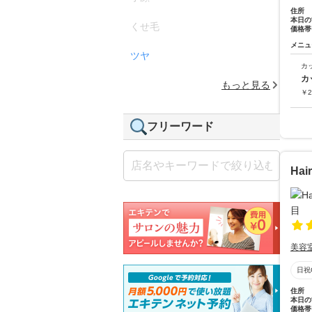
住所
本日の
くせ毛
価格帯
メニュ
ツヤ
カ
カ
もっと見る
￥
2
フリーワード
Hai
美容
日祝
住所
本日の
価格帯