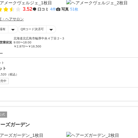
3.52
口コミ
4件
写真
51枚
室・ヘアサロン
場有
QRコード決済可
北海道北広島市輪厚中央４丁目２−３
営業状況
9:00〜18:00
￥2,970〜￥16,500
ー
ット
ット
,520
（税込）
販売中
公式
アーズガーデン