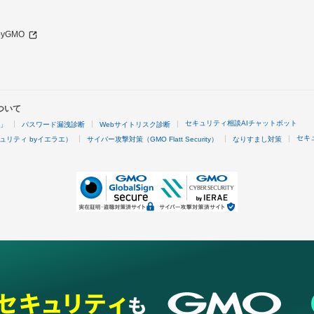
 byGMO
ついて
セキュリティ相談AIチャットボット
4」
パスワード漏洩診断
Webサイトリスク診断
セキ
ュリティ byイエラエ）
サイバー攻撃対策（GMO Flatt Security）
なりすまし対策