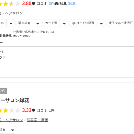
3.80
口コミ
6件
写真
36枚
室・ヘアサロン
OK
駐車場有
カード可
QRコード決済可
電子マネー決済可
北海道北広島市虹ヶ丘6-10-13
営業状況
9:00〜19:00
ー
ット
ット
公式
アーサロン緑花
3.33
口コミ
1件
室・ヘアサロン
理容室・床屋
場有