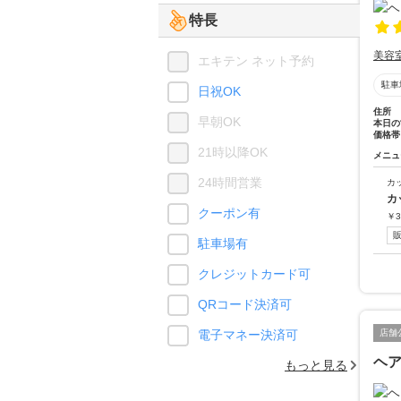
特長
美容
エキテン ネット予約
駐車
日祝OK
住所
早朝OK
本日の
価格帯
21時以降OK
メニュ
24時間営業
カ
カ
クーポン有
￥
3
駐車場有
クレジットカード可
QRコード決済可
電子マネー決済可
店舗
ヘ
もっと見る