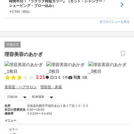
時間半分！『ラクラク時短カラー』（カット・シャンプー・
シェービング・ブロー込み）
￥
5,500
（税込）
全てのメニューを見る
店舗公式
理容美容のあかぎ
3.21
口コミ
1件
写真
3枚
美容室・ヘアサロン
理容室・床屋
日祝OK
駐車場有
住所
北海道札幌市手稲区金山１条１丁目１４−２２
本日の営業状況
9:00〜18:00
価格帯
￥3,520〜￥4,950
メニュー
カラー