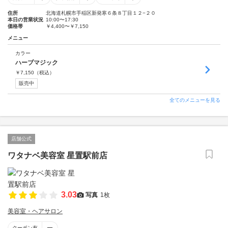
住所
北海道札幌市手稲区新発寒６条８丁目１２−２０
本日の営業状況
10:00〜17:30
価格帯
￥4,400〜￥7,150
メニュー
カラー
ハーブマジック
￥
7,150
（税込）
販売中
全てのメニューを見る
店舗公式
ワタナベ美容室 星置駅前店
3.03
写真
1枚
美容室・ヘアサロン
クーポン有