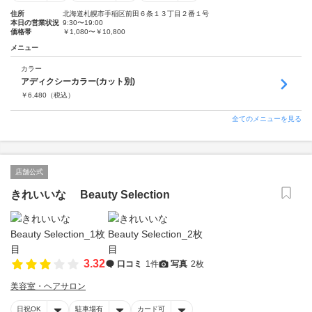
住所
北海道札幌市手稲区前田６条１３丁目２番１号
本日の営業状況
9:30〜19:00
価格帯
￥1,080〜￥10,800
メニュー
カラー
アディクシーカラー(カット別)
￥
6,480
（税込）
全てのメニューを見る
店舗公式
きれいいな Beauty Selection
3.32
口コミ
1件
写真
2枚
美容室・ヘアサロン
日祝OK
駐車場有
カード可