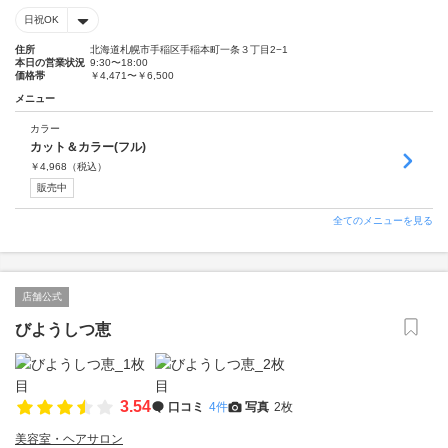
日祝OK
住所
北海道札幌市手稲区手稲本町一条３丁目2−1
本日の営業状況
9:30〜18:00
価格帯
￥4,471〜￥6,500
メニュー
カラー
カット＆カラー(フル)
￥
4,968
（税込）
販売中
全てのメニューを見る
店舗公式
びようしつ恵
3.54
口コミ
4件
写真
2枚
美容室・ヘアサロン