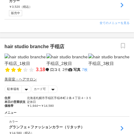
カラー
￥
3,520
（税込）
販売中
全てのメニューを見る
hair studio branche 手稲店
3.18
口コミ
2件
写真
7枚
美容室・ヘアサロン
駐車場有
カード可
住所
北海道札幌市手稲区手稲本町２条４丁目４−３５
本日の営業状況
定休日
価格帯
￥1,944〜￥14,580
メニュー
カラー
グランフェ＋ファッションカラー（リタッチ）
￥
14,580
（税込）