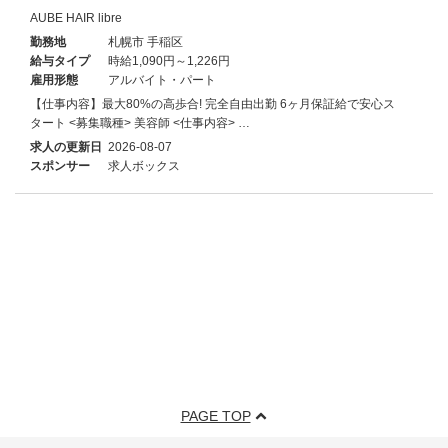
AUBE HAIR libre
勤務地
札幌市 手稲区
給与タイプ
時給1,090円～1,226円
雇用形態
アルバイト・パート
【仕事内容】最大80%の高歩合! 完全自由出勤 6ヶ月保証給で安心ス
タート <募集職種> 美容師 <仕事内容> …
求人の更新日
2026-08-07
スポンサー
求人ボックス
PAGE TOP