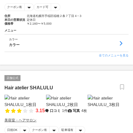
クーポン有
カード可
住所
北海道札幌市手稲区稲穂２条７丁目４−３
本日の営業状況
定休日
価格帯
￥2,160〜￥5,000
メニュー
カラー
カラー
全てのメニューを見る
店舗公式
Hair atelier SHALULU
3.15
口コミ
1件
写真
4枚
美容室・ヘアサロン
日祝OK
クーポン有
駐車場有