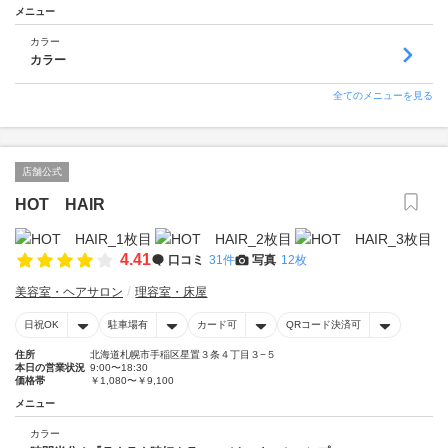
メニュー
カラー
カラー
全てのメニューを見る
店舗公式
HOT HAIR
4.41
口コミ
31件
写真
12枚
美容室・ヘアサロン
理容室・床屋
日祝OK
駐車場有
カード可
QRコード決済可
住所
北海道札幌市手稲区星置３条４丁目３−５
本日の営業状況
9:00〜18:30
価格帯
￥1,080〜￥9,100
メニュー
カラー