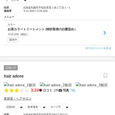
住所
北海道札幌市手稲区星置１条２丁目１−１
価格帯
￥11,000〜￥28,600
メニュー
カラー
お茶カラートリートメント (特許取得の白髪染め）
￥
13,200
（税込）
販売中
全てのメニューを見る
店舗公式
hair adore
3.34
口コミ
2件
写真
7枚
美容室・ヘアサロン
日祝OK
駐車場有
カード可
住所
北海道札幌市手稲区星置3条5丁目3-22