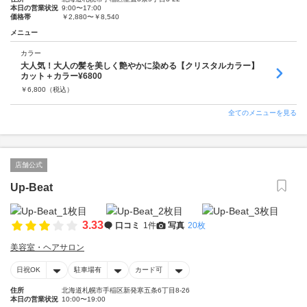
本日の営業状況
9:00〜17:00
価格帯
￥2,880〜￥8,540
メニュー
カラー
大人気！大人の髪を美しく艶やかに染める【クリスタルカラー】
カット＋カラー¥6800
￥
6,800
（税込）
全てのメニューを見る
店舗公式
Up-Beat
3.33
口コミ
1件
写真
20枚
美容室・ヘアサロン
日祝OK
駐車場有
カード可
住所
北海道札幌市手稲区新発寒五条6丁目8-26
本日の営業状況
10:00〜19:00