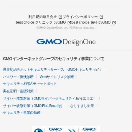
利用規約
運営会社
プライバシーポリシー
best choice クリニック byGMO
best choice 歯科 byGMO
©GMO DesignOne, Inc. All Rights reserved.
GMOインターネットグループのセキュリティ事業について
世界初総合ネットセキュリティサービス「GMOセキュリティ24」
パスワード漏洩診断
Webサイトリスク診断
セキュリティ相談AIチャットボット
実在証明・盗聴対策
サイバー攻撃対策（GMOサイバーセキュリティ byイエラエ）
サイバー攻撃対策（GMO Flatt Security）
なりすまし対策
セキュリティ事業の軌跡