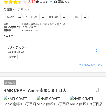
3.70
口コミ
7件
写真
5枚
美容室・ヘアサロン
日祝OK
クーポン有
駐車場有
カード可
住所
北海道札幌市白石区本郷通９丁目南３−６
本日の営業状況
10:00〜18:00
価格帯
￥550〜￥6,600
メニュー
カラー
リタッチカラー
￥
4,400
（税込）
販売中
全てのメニューを見る
店舗公式
HAIR CRAFT Annie 南郷１８丁目店