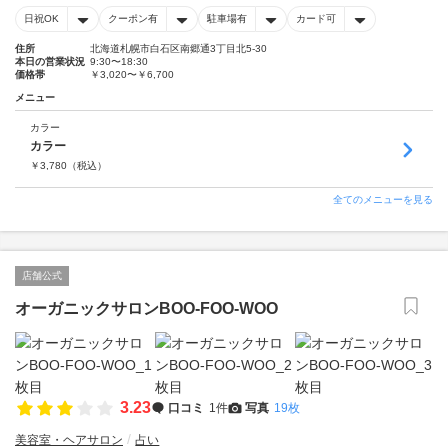
日祝OK
クーポン有
駐車場有
カード可
住所
北海道札幌市白石区南郷通3丁目北5-30
本日の営業状況
9:30〜18:30
価格帯
￥3,020〜￥6,700
メニュー
カラー
カラー
￥
3,780
（税込）
全てのメニューを見る
店舗公式
オーガニックサロンBOO-FOO-WOO
3.23
口コミ
1件
写真
19枚
美容室・ヘアサロン
占い