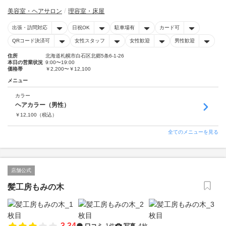
美容室・ヘアサロン
理容室・床屋
出張・訪問対応
日祝OK
駐車場有
カード可
QRコード決済可
女性スタッフ
女性歓迎
男性歓迎
住所
北海道札幌市白石区北郷5条6-1-26
本日の営業状況
9:00〜19:00
価格帯
￥2,200〜￥12,100
メニュー
カラー
ヘアカラー（男性）
￥
12,100
（税込）
全てのメニューを見る
店舗公式
髪工房もみの木
3.34
口コミ
1件
写真
4枚