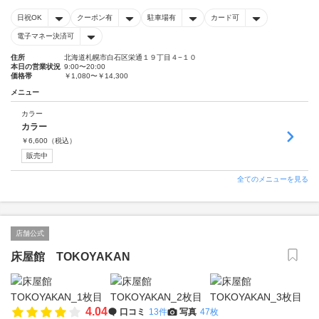
日祝OK
クーポン有
駐車場有
カード可
電子マネー決済可
住所
北海道札幌市白石区栄通１９丁目４−１０
本日の営業状況
9:00〜20:00
価格帯
￥1,080〜￥14,300
メニュー
カラー
カラー
￥
6,600
（税込）
販売中
全てのメニューを見る
店舗公式
床屋館 TOKOYAKAN
4.04
口コミ
13件
写真
47枚