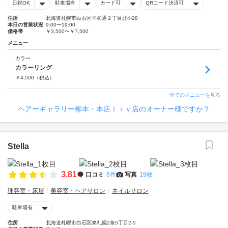
日祝OK
駐車場有
カード可
QRコード決済可
住所
北海道札幌市白石区平和通２丁目北4-28
本日の営業状況
9:00〜19:00
価格帯
￥3,500〜￥7,500
メニュー
カラー
カラーリング
￥
4,500
（税込）
全てのメニューを見る
ヘアーギャラリー柳本・本店ｌｉｖ店のオーナー様ですか？
Stella
3.81
口コミ
6件
写真
19枚
理容室・床屋
美容室・ヘアサロン
ネイルサロン
駐車場有
住所
北海道札幌市白石区東札幌2条5丁目2-5