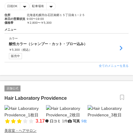
日祝OK
駐車場有
住所
北海道札幌市白石区南郷１５丁目南１−２５
本日の営業状況
9:00〜19:00
価格帯
￥2,800〜￥5,300
メニュー
カラー
酸性カラー（シャンプー・カット・ブロー込み）
￥
5,300
（税込）
販売中
全てのメニューを見る
店舗公式
Hair Laboratory Providence
3.17
口コミ
1件
写真
9枚
美容室・ヘアサロン