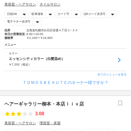
美容室・ヘアサロン
ネイルサロン
日祝OK
駐車場有
カード可
QRコード決済可
電子マネー決済可
住所
北海道札幌市白石区栄通４丁目２−３４
本日の営業状況
9:30〜19:00
価格帯
￥2,100〜￥16,900
メニュー
カラー
エッセンシティカラー（白髪染め）
￥
7,200
（税込）
全てのメニューを見る
ＴＯＭＯＳＢＥＡＵＴＥのオーナー様ですか？
ヘアーギャラリー柳本・本店ｌｉｖ店
3.08
美容室・ヘアサロン
理容室・床屋