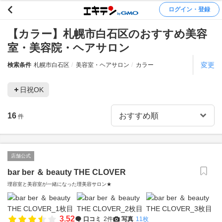
ログイン・登録
【カラー】札幌市白石区のおすすめ美容
室・美容院・ヘアサロン
変更
検索条件
札幌市白石区
美容室・ヘアサロン
カラー
日祝OK
16
件
店舗公式
bar ber ＆ beauty THE CLOVER
理容室と美容室が一緒になった理美容サロン★
3.52
口コミ
2件
写真
11枚