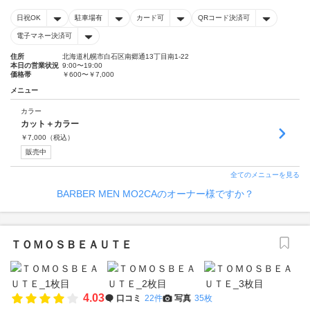
日祝OK
駐車場有
カード可
QRコード決済可
電子マネー決済可
住所
北海道札幌市白石区南郷通13丁目南1-22
本日の営業状況
9:00〜19:00
価格帯
￥600〜￥7,000
メニュー
カラー
カット＋カラー
￥
7,000
（税込）
販売中
全てのメニューを見る
BARBER MEN MO2CAのオーナー様ですか？
ＴＯＭＯＳＢＥＡＵＴＥ
4.03
口コミ
22件
写真
35枚