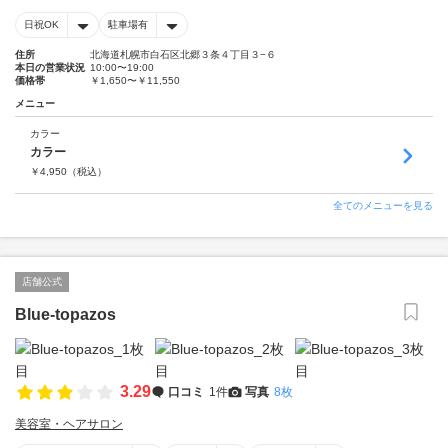
日祝OK
駐車場有
住所
北海道札幌市白石区北郷３条４丁目３−６
本日の営業状況
10:00〜19:00
価格帯
￥1,650〜￥11,550
メニュー
カラー
カラー
￥
4,950
（税込）
全てのメニューを見る
店舗公式
Blue-topazos
3.29
口コミ
1件
写真
8枚
美容室・ヘアサロン