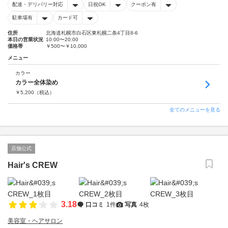
配達・デリバリー対応
日祝OK
クーポン有
駐車場有
カード可
住所
北海道札幌市白石区東札幌二条4丁目8-6
本日の営業状況
10:00〜20:00
価格帯
￥500〜￥10,000
メニュー
カラー
カラー全体染め
￥
5,200
（税込）
全てのメニューを見る
店舗公式
Hair's CREW
3.18
口コミ
1件
写真
4枚
美容室・ヘアサロン