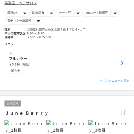
美容室・ヘアサロン
日祝OK
駐車場有
カード可
QRコード決済可
電子マネー決済可
住所
北海道札幌市白石区北郷４条３丁目６−１７
本日の営業状況
9:30〜18:30
価格帯
￥550〜￥15,400
メニュー
カラー
フルカラー
￥
5,280
（税込）
販売中
全てのメニューを見る
店舗公式
Ｊｕｎｅ Ｂｅｒｒｙ