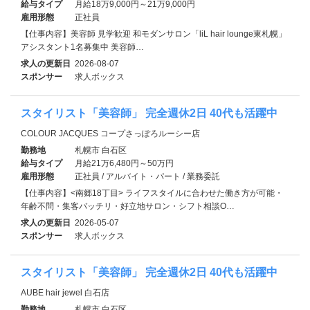
給与タイプ
月給18万9,000円～21万9,000円
雇用形態
正社員
【仕事内容】美容師 見学歓迎 和モダンサロン「liL hair lounge東札幌」
アシスタント1名募集中 美容師…
求人の更新日
2026-08-07
スポンサー
求人ボックス
スタイリスト「美容師」 完全週休2日 40代も活躍中
COLOUR JACQUES コープさっぽろルーシー店
勤務地
札幌市 白石区
給与タイプ
月給21万6,480円～50万円
雇用形態
正社員 / アルバイト・パート / 業務委託
【仕事内容】<南郷18丁目> ライフスタイルに合わせた働き方が可能・
年齢不問・集客バッチリ・好立地サロン・シフト相談O…
求人の更新日
2026-05-07
スポンサー
求人ボックス
スタイリスト「美容師」 完全週休2日 40代も活躍中
AUBE hair jewel 白石店
勤務地
札幌市 白石区