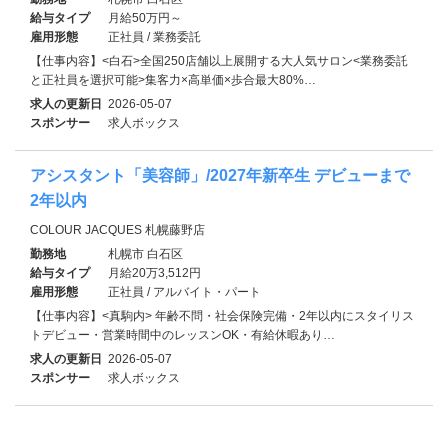
給与タイプ
月給50万円～
雇用形態
正社員 / 業務委託
【仕事内容】<白石>全国250店舗以上展開する大人気サロン<業務委託
と正社員を選択可能>集客力×高単価×歩合最大80%…
求人の更新日
2026-05-07
スポンサー
求人ボックス
アシスタント「美容師」/2027年新卒生 デビューまで
2年以内
COLOUR JACQUES 札幌藤野店
勤務地
札幌市 白石区
給与タイプ
月給20万3,512円
雇用形態
正社員 / アルバイト・パート
【仕事内容】<真駒内> 年齢不問・社会保険完備・2年以内にスタイリス
トデビュー・営業時間中のレッスンOK・有給休暇あり…
求人の更新日
2026-05-07
スポンサー
求人ボックス