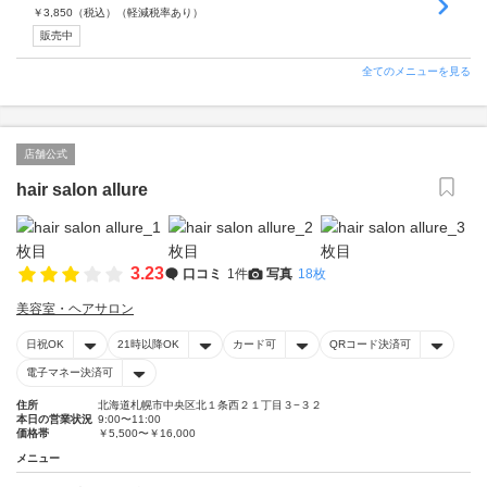
￥
3,850
（税込）
（軽減税率あり）
販売中
全てのメニューを見る
店舗公式
hair salon allure
3.23
口コミ
1件
写真
18枚
美容室・ヘアサロン
日祝OK
21時以降OK
カード可
QRコード決済可
電子マネー決済可
住所
北海道札幌市中央区北１条西２１丁目３−３２
本日の営業状況
9:00〜11:00
価格帯
￥5,500〜￥16,000
メニュー