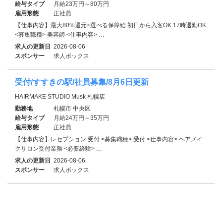
給与タイプ
月給23万円～80万円
雇用形態
正社員
【仕事内容】最大80%還元×選べる保障給 初日から入客OK 17時退勤OK
<募集職種> 美容師 <仕事内容> …
求人の更新日
2026-08-06
スポンサー
求人ボックス
受付/すすきの駅/社員募集/8月6日更新
HAIRMAKE STUDIO Musk 札幌店
勤務地
札幌市 中央区
給与タイプ
月給24万円～35万円
雇用形態
正社員
【仕事内容】レセプション 受付 <募集職種> 受付 <仕事内容> ヘアメイ
クサロン受付業務 <必要経験> …
求人の更新日
2026-08-06
スポンサー
求人ボックス