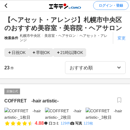
ログイン・登録
【ヘアセット・アレンジ】札幌市中央区
のおすすめ美容室・美容院・ヘアサロン
札幌市中央区
美容室・ヘアサロン
ヘアセット・アレ
変更
検索条件
ンジ
日祝OK
早朝OK
21時以降OK
23
件
店舗公式
COFFRET -hair artistic-
4.88
口コミ
129件
写真
123枚