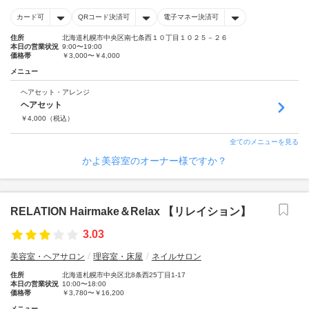
カード可
QRコード決済可
電子マネー決済可
住所
北海道札幌市中央区南七条西１０丁目１０２５－２６
本日の営業状況
9:00〜19:00
価格帯
￥3,000〜￥4,000
メニュー
ヘアセット・アレンジ
ヘアセット
￥
4,000
（税込）
全てのメニューを見る
かよ美容室のオーナー様ですか？
RELATION Hairmake＆Relax 【リレイション】
3.03
美容室・ヘアサロン
理容室・床屋
ネイルサロン
住所
北海道札幌市中央区北8条西25丁目1-17
本日の営業状況
10:00〜18:00
価格帯
￥3,780〜￥16,200
メニュー