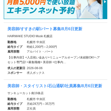
美容師/すすきの駅/パート募集/8月6日更新
HAIRMAKE STUDIO Musk 札幌店
勤務地
札幌市 中央区
給与タイプ
時給1,200円～2,000円
雇用形態
アルバイト・パート
【仕事内容】<入店祝い金あり>リニューアルオープン!未経験OK!ヘア
セット専門店! <募集職種> 美容師 <仕事内…
求人の更新日
2026-08-06
スポンサー
求人ボックス
美容師・スタイリスト/石山通駅/社員募集/8月6日更新
サンキューカット南19条店
勤務地
札幌市 中央区
給与タイプ
月給28万円～35万円
雇用形態
正社員