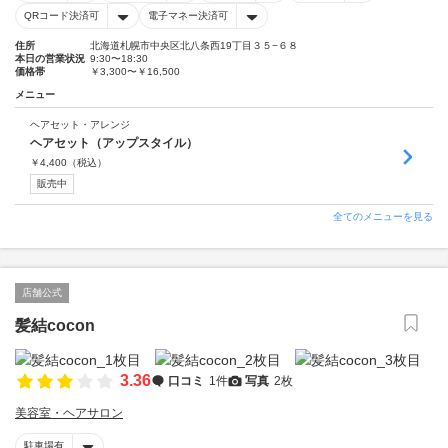
QRコード決済可
電子マネー決済可
住所
北海道札幌市中央区北八条西19丁目３５−６８
本日の営業状況
9:30〜18:30
価格帯
￥3,300〜￥16,500
メニュー
ヘアセット・アレンジ
ヘアセット（アップスタイル）
￥
4,400
（税込）
販売中
全てのメニューを見る
店舗公式
髪結cocon
3.36
口コミ
1件
写真
2枚
美容室・ヘアサロン
駐車場有