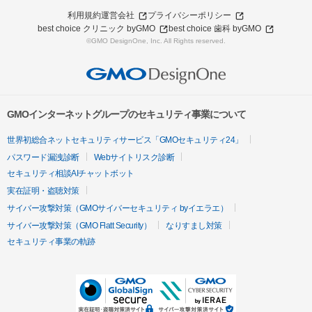
利用規約
運営会社
プライバシーポリシー
best choice クリニック byGMO
best choice 歯科 byGMO
©GMO DesignOne, Inc. All Rights reserved.
GMOインターネットグループのセキュリティ事業について
世界初総合ネットセキュリティサービス「GMOセキュリティ24」
パスワード漏洩診断
Webサイトリスク診断
セキュリティ相談AIチャットボット
実在証明・盗聴対策
サイバー攻撃対策（GMOサイバーセキュリティ byイエラエ）
サイバー攻撃対策（GMO Flatt Security）
なりすまし対策
セキュリティ事業の軌跡