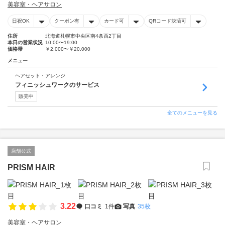
美容室・ヘアサロン
日祝OK
クーポン有
カード可
QRコード決済可
住所
北海道札幌市中央区南4条西2丁目
本日の営業状況
10:00〜19:00
価格帯
￥2,000〜￥20,000
メニュー
ヘアセット・アレンジ
フィニッシュワークのサービス
販売中
全てのメニューを見る
店舗公式
PRISM HAIR
3.22
口コミ
1件
写真
35枚
美容室・ヘアサロン