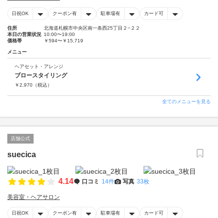
日祝OK
クーポン有
駐車場有
カード可
住所
北海道札幌市中央区南一条西25丁目２−２２
本日の営業状況
10:00〜19:00
価格帯
￥594〜￥15,719
メニュー
ヘアセット・アレンジ
ブロースタイリング
￥
2,970
（税込）
全てのメニューを見る
店舗公式
suecica
4.14
口コミ
14件
写真
33枚
美容室・ヘアサロン
日祝OK
クーポン有
駐車場有
カード可