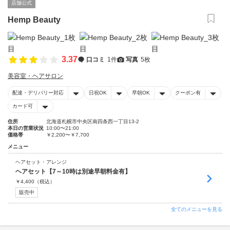
店舗公式
Hemp Beauty
3.37
口コミ
1件
写真
5枚
美容室・ヘアサロン
配達・デリバリー対応
日祝OK
早朝OK
クーポン有
カード可
住所
北海道札幌市中央区南四条西一丁目13-2
本日の営業状況
10:00〜21:00
価格帯
￥2,200〜￥7,700
メニュー
ヘアセット・アレンジ
ヘアセット【7～10時は別途早朝料金有】
￥
4,400
（税込）
販売中
全てのメニューを見る