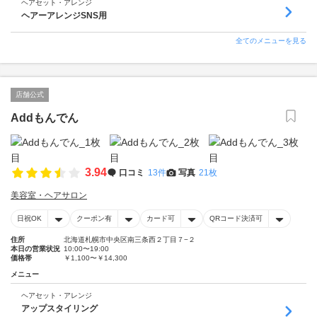
ヘアセット・アレンジ
ヘアーアレンジSNS用
全てのメニューを見る
店舗公式
Addもんでん
3.94
口コミ
13件
写真
21枚
美容室・ヘアサロン
日祝OK
クーポン有
カード可
QRコード決済可
住所
北海道札幌市中央区南三条西２丁目７−２
本日の営業状況
10:00〜19:00
価格帯
￥1,100〜￥14,300
メニュー
ヘアセット・アレンジ
アップスタイリング