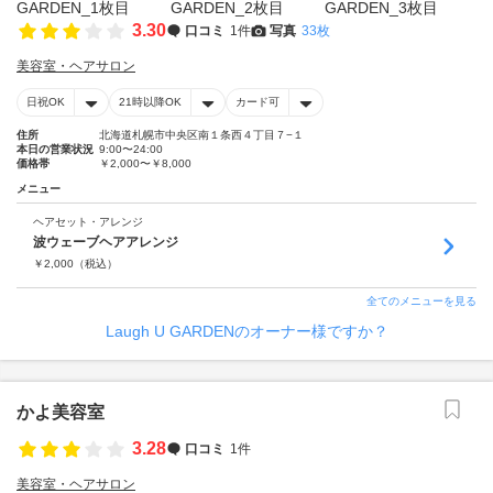
3.30
口コミ
1件
写真
33枚
美容室・ヘアサロン
日祝OK
21時以降OK
カード可
住所
北海道札幌市中央区南１条西４丁目７−１
本日の営業状況
9:00〜24:00
価格帯
￥2,000〜￥8,000
メニュー
ヘアセット・アレンジ
波ウェーブヘアアレンジ
￥
2,000
（税込）
全てのメニューを見る
Laugh U GARDENのオーナー様ですか？
かよ美容室
3.28
口コミ
1件
美容室・ヘアサロン