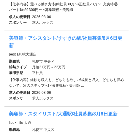
【仕事内容】選べる働き方!契約社員30万〜/正社員28万〜+充実待遇/
パート時給1300円〜 <募集職種> 美容師 …
求人の更新日
2026-08-06
スポンサー
求人ボックス
美容師・アシスタント/すすきの駅/社員募集/8月6日更
新
pesca札幌大通店
勤務地
札幌市 中央区
給与タイプ
月給21万円～22万円
雇用形態
正社員
【仕事内容】経験も収入も、どちらも欲しい!成長と収入、どちらも諦め
ないで、次のステップへ! <募集職種> 美容師 …
求人の更新日
2026-08-06
スポンサー
求人ボックス
美容師・スタイリスト/大通駅/社員募集/8月6日更新
lico×little 大通
勤務地
札幌市 中央区