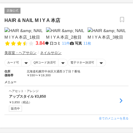
店舗公式
HAIR & NAIL M I Y A 本店
3.84
口コミ
11件
写真
11枚
美容室・ヘアサロン
ネイルサロン
カード可
QRコード決済可
電子マネー決済可
住所
北海道札幌市中央区大通西３丁目７番地
価格帯
￥330〜￥19,300
メニュー
ヘアセット・アレンジ
アップスタイル ¥3,850
￥
3,850
（税込）
販売中
全てのメニューを見る