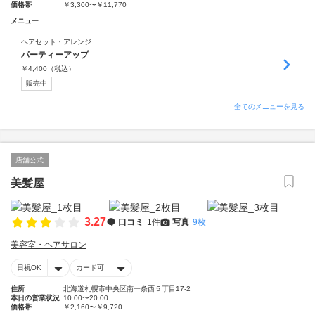
価格帯
￥3,300〜￥11,770
メニュー
ヘアセット・アレンジ
パーティーアップ
￥
4,400
（税込）
販売中
全てのメニューを見る
店舗公式
美髪屋
3.27
口コミ
1件
写真
9枚
美容室・ヘアサロン
日祝OK
カード可
住所
北海道札幌市中央区南一条西５丁目17-2
本日の営業状況
10:00〜20:00
価格帯
￥2,160〜￥9,720