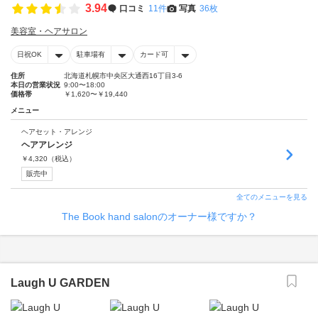
3.94
口コミ
11件
写真
36枚
美容室・ヘアサロン
日祝OK
駐車場有
カード可
住所
北海道札幌市中央区大通西16丁目3-6
本日の営業状況
9:00〜18:00
価格帯
￥1,620〜￥19,440
メニュー
ヘアセット・アレンジ
ヘアアレンジ
￥
4,320
（税込）
販売中
全てのメニューを見る
The Book hand salonのオーナー様ですか？
Laugh U GARDEN