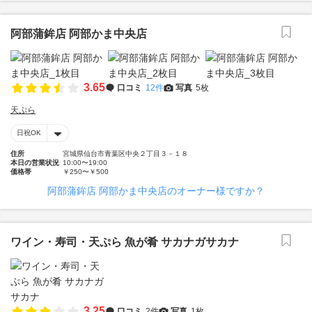
阿部蒲鉾店 阿部かま中央店
3.65
口コミ
12件
写真
5枚
天ぷら
日祝OK
住所
宮城県仙台市青葉区中央２丁目３－１８
本日の営業状況
10:00〜19:00
価格帯
￥250〜￥500
阿部蒲鉾店 阿部かま中央店のオーナー様ですか？
ワイン・寿司・天ぷら 魚が肴 サカナガサカナ
3.25
口コミ
2件
写真
1枚