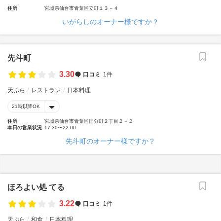
住所
宮城県仙台市青葉区立町１３－４
いがらしのオーナー様ですか？
先斗町
3.30
口コミ
1件
天ぷら
レストラン
日本料理
21時以降OK
住所
宮城県仙台市青葉区国分町２丁目２－２
本日の営業状況
17:30〜22:00
先斗町のオーナー様ですか？
ほろよい処 てる
3.22
口コミ
1件
天ぷら
和食
日本料理