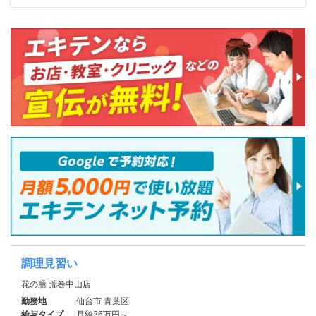
調理見習い
花の膳 荒巻中山店
勤務地
仙台市 青葉区
給与タイプ
月給26万円～