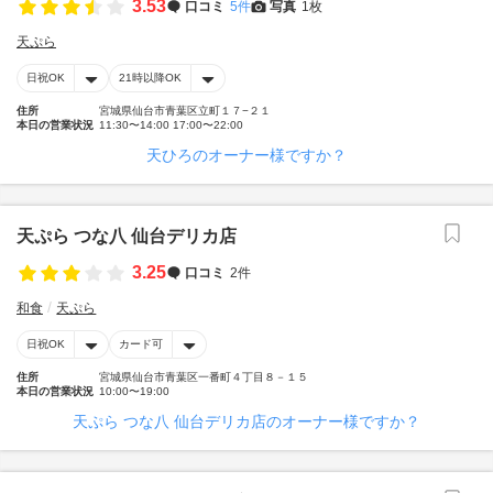
3.53
口コミ
5件
写真
1枚
天ぷら
日祝OK
21時以降OK
住所
宮城県仙台市青葉区立町１７−２１
本日の営業状況
11:30〜14:00 17:00〜22:00
天ひろのオーナー様ですか？
天ぷら つな八 仙台デリカ店
3.25
口コミ
2件
和食
天ぷら
日祝OK
カード可
住所
宮城県仙台市青葉区一番町４丁目８－１５
本日の営業状況
10:00〜19:00
天ぷら つな八 仙台デリカ店のオーナー様ですか？