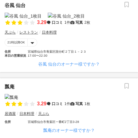
谷風 仙台
3.29
口コミ
1件
写真
2枚
天ぷら
レストラン
日本料理
21時以降OK
住所
宮城県仙台市青葉区国分町２丁目１－２３
本日の営業状況
17:00〜22:30
谷風 仙台のオーナー様ですか？
瓢庵
3.29
口コミ
1件
写真
1枚
居酒屋
日本料理
天ぷら
住所
宮城県仙台市青葉区一番町2丁目3-28
瓢庵のオーナー様ですか？