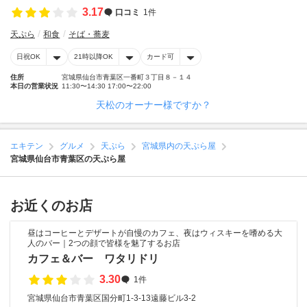
3.17
口コミ
1件
天ぷら
和食
そば・蕎麦
日祝OK
21時以降OK
カード可
住所
宮城県仙台市青葉区一番町３丁目８－１４
本日の営業状況
11:30〜14:30 17:00〜22:00
天松のオーナー様ですか？
エキテン
グルメ
天ぷら
宮城県内の天ぷら屋
宮城県仙台市青葉区の天ぷら屋
お近くのお店
昼はコーヒーとデザートが自慢のカフェ、夜はウィスキーを嗜める大
人のバー｜2つの顔で皆様を魅了するお店
カフェ＆バー ワタリドリ
3.30
1件
宮城県仙台市青葉区国分町1-3-13遠藤ビル3-2