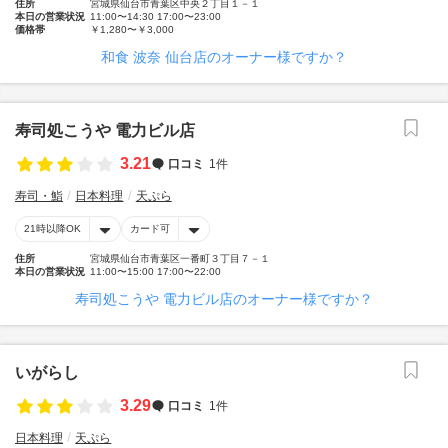
住所
宮城県仙台市青葉区中央２丁目１－１
本日の営業状況
11:00〜14:30 17:00〜23:00
価格帯
￥1,280〜￥3,000
和食 波奈 仙台店のオーナー様ですか？
寿司処こうや 電力ビル店
3.21
口コミ
1件
寿司・鮨
日本料理
天ぷら
21時以降OK
カード可
住所
宮城県仙台市青葉区一番町３丁目７－１
本日の営業状況
11:00〜15:00 17:00〜22:00
寿司処こうや 電力ビル店のオーナー様ですか？
いがらし
3.29
口コミ
1件
日本料理
天ぷら