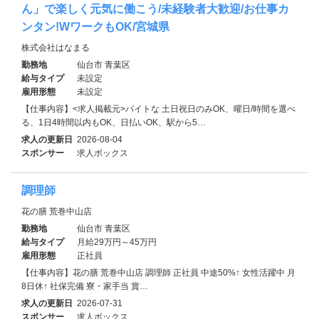
ん」で楽しく元気に働こう/未経験者大歓迎/お仕事カ
ンタン!WワークもOK/宮城県
株式会社はなまる
勤務地
仙台市 青葉区
給与タイプ
未設定
雇用形態
未設定
【仕事内容】<求人掲載元>バイトな 土日祝日のみOK、曜日/時間を選べ
る、1日4時間以内もOK、日払いOK、駅から5…
求人の更新日
2026-08-04
スポンサー
求人ボックス
調理師
花の膳 荒巻中山店
勤務地
仙台市 青葉区
給与タイプ
月給29万円～45万円
雇用形態
正社員
【仕事内容】花の膳 荒巻中山店 調理師 正社員 中途50%↑ 女性活躍中 月
8日休↑ 社保完備 寮・家⼿当 賞…
求人の更新日
2026-07-31
スポンサー
求人ボックス