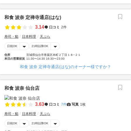
和食 波奈 定禅寺通店(はな)
3.14
口コミ
2件
寿司・鮨
日本料理
天ぷら
日祝OK
21時以降OK
住所
宮城県仙台市青葉区本町２丁目１８−２１
本日の営業状況
11:30〜14:30 16:30〜23:00
和食 波奈 定禅寺通店(はな)のオーナー様ですか？
和食 波奈 仙台店
3.63
口コミ
7件
写真
1枚
寿司・鮨
日本料理
天ぷら
日祝OK
21時以降OK