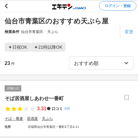
ログイン・登録
仙台市青葉区のおすすめ天ぷら屋
変更
検索条件
仙台市青葉区
天ぷら
日祝OK
21時以降OK
23
件
店舗公式
そば居酒屋しあわせ一番町
3.31
口コミ
5件
そば・蕎麦
居酒屋
天ぷら
住所
宮城県仙台市青葉区一番町4丁目4-11