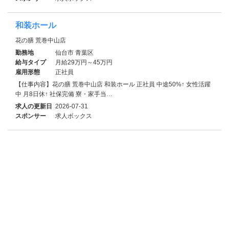
和装ホール
花の膳 荒巻中山店
勤務地
仙台市 青葉区
給与タイプ
月給29万円～45万円
雇用形態
正社員
【仕事内容】花の膳 荒巻中山店 和装ホール 正社員 中途50%↑ 女性活躍
中 月8日休↑ 社保完備 寮・家⼿当…
求人の更新日
2026-07-31
スポンサー
求人ボックス