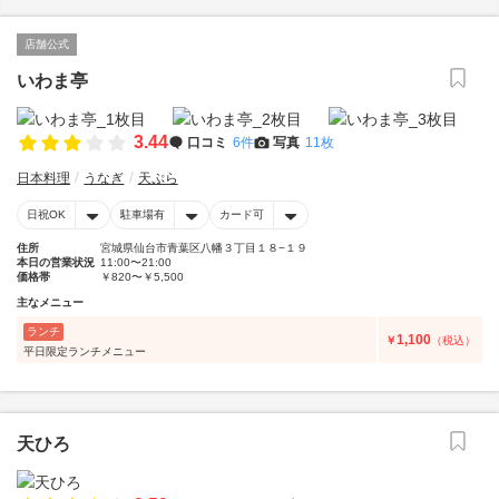
店舗公式
いわま亭
3.44
口コミ
6件
写真
11枚
日本料理
うなぎ
天ぷら
日祝OK
駐車場有
カード可
住所
宮城県仙台市青葉区八幡３丁目１８−１９
本日の営業状況
11:00〜21:00
価格帯
￥820〜￥5,500
主なメニュー
ランチ
1,100
￥
（税込）
平日限定ランチメニュー
天ひろ