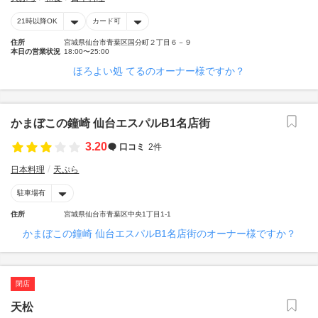
21時以降OK
カード可
住所
宮城県仙台市青葉区国分町２丁目６－９
本日の営業状況
18:00〜25:00
ほろよい処 てるのオーナー様ですか？
かまぼこの鐘崎 仙台エスパルB1名店街
3.20
口コミ
2件
日本料理
天ぷら
駐車場有
住所
宮城県仙台市青葉区中央1丁目1-1
かまぼこの鐘崎 仙台エスパルB1名店街のオーナー様ですか？
閉店
天松