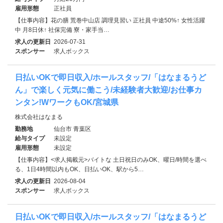
雇用形態
正社員
【仕事内容】花の膳 荒巻中山店 調理見習い 正社員 中途50%↑ 女性活躍
中 月8日休↑ 社保完備 寮・家⼿当…
求人の更新日
2026-07-31
スポンサー
求人ボックス
日払いOKで即日収入/ホールスタッフ/「はなまるうど
ん」で楽しく元気に働こう/未経験者大歓迎/お仕事カ
ンタン!WワークもOK/宮城県
株式会社はなまる
勤務地
仙台市 青葉区
給与タイプ
未設定
雇用形態
未設定
【仕事内容】<求人掲載元>バイトな 土日祝日のみOK、曜日/時間を選べ
る、1日4時間以内もOK、日払いOK、駅から5…
求人の更新日
2026-08-04
スポンサー
求人ボックス
日払いOKで即日収入/ホールスタッフ/「はなまるうど