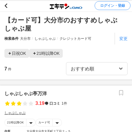
ログイン・登録
【カード可】大分市のおすすめしゃぶ
しゃぶ屋
変更
検索条件
大分市
しゃぶしゃぶ
クレジットカード可
日祝OK
21時以降OK
7
件
しゃぶしゃぶ亭万洋
3.19
口コミ
1件
しゃぶしゃぶ
21時以降OK
カード可
住所
大分県大分市大手町２丁目２－５