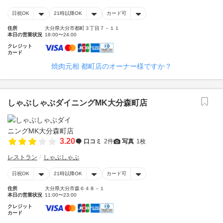
日祝OK
21時以降OK
カード可
住所
大分県大分市都町３丁目７－１１
本日の営業状況
18:00〜24:00
クレジット
カード
焼肉元相 都町店のオーナー様ですか？
しゃぶしゃぶダイニングMK大分森町店
3.20
口コミ
2件
写真
1枚
レストラン
しゃぶしゃぶ
日祝OK
21時以降OK
カード可
住所
大分県大分市森６４８－１
本日の営業状況
11:00〜23:00
クレジット
カード