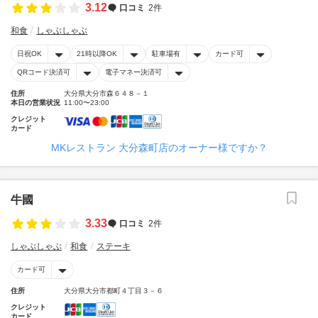
3.12
口コミ
2件
和食
しゃぶしゃぶ
日祝OK
21時以降OK
駐車場有
カード可
QRコード決済可
電子マネー決済可
住所
大分県大分市森６４８－１
本日の営業状況
11:00〜23:00
クレジット
カード
MKレストラン 大分森町店のオーナー様ですか？
牛國
3.33
口コミ
2件
しゃぶしゃぶ
和食
ステーキ
カード可
住所
大分県大分市都町４丁目３－６
クレジット
カード