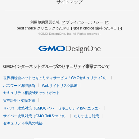
サイトマップ
利用規約
運営会社
プライバシーポリシー
best choice クリニック byGMO
best choice 歯科 byGMO
©GMO DesignOne, Inc. All Rights reserved.
GMOインターネットグループのセキュリティ事業について
世界初総合ネットセキュリティサービス「GMOセキュリティ24」
パスワード漏洩診断
Webサイトリスク診断
セキュリティ相談AIチャットボット
実在証明・盗聴対策
サイバー攻撃対策（GMOサイバーセキュリティ byイエラエ）
サイバー攻撃対策（GMO Flatt Security）
なりすまし対策
セキュリティ事業の軌跡