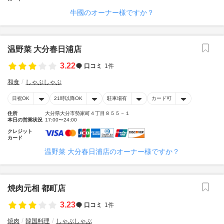
牛國のオーナー様ですか？
温野菜 大分春日浦店
3.22
口コミ
1件
和食
しゃぶしゃぶ
日祝OK
21時以降OK
駐車場有
カード可
住所
大分県大分市勢家町４丁目８５５－１
本日の営業状況
17:00〜24:00
クレジット
カード
温野菜 大分春日浦店のオーナー様ですか？
焼肉元相 都町店
3.23
口コミ
1件
焼肉
韓国料理
しゃぶしゃぶ