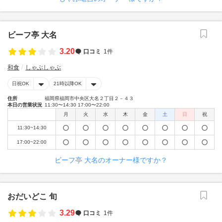
ビーフ亭 大名
3.20
口コミ
1件
和食
しゃぶしゃぶ
日祝OK
21時以降OK
住所
福岡県福岡市中央区大名２丁目２－４３
本日の営業状況
11:30〜14:30 17:00〜22:00
月
火
水
木
金
土
日
祝
11:30~14:30
17:00~22:00
ビーフ亭 大名のオーナー様ですか？
おだいどこ 旬
3.29
口コミ
1件