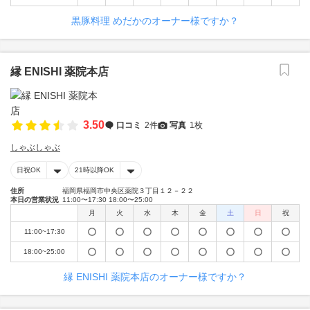
黒豚料理 めだかのオーナー様ですか？
縁 ENISHI 薬院本店
3.50
口コミ
2件
写真
1枚
しゃぶしゃぶ
日祝OK
21時以降OK
住所
福岡県福岡市中央区薬院３丁目１２－２２
本日の営業状況
11:00〜17:30 18:00〜25:00
月
火
水
木
金
土
日
祝
11:00~17:30
18:00~25:00
縁 ENISHI 薬院本店のオーナー様ですか？