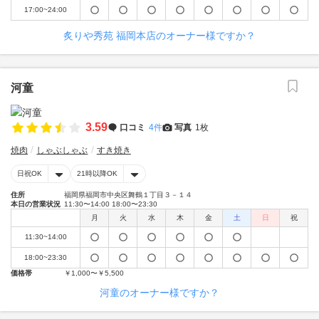
17:00~24:00
炙りや秀苑 福岡本店のオーナー様ですか？
河童
3.59
口コミ
4件
写真
1枚
焼肉
しゃぶしゃぶ
すき焼き
日祝OK
21時以降OK
住所
福岡県福岡市中央区舞鶴１丁目３－１４
本日の営業状況
11:30〜14:00 18:00〜23:30
月
火
水
木
金
土
日
祝
11:30~14:00
18:00~23:30
価格帯
￥1,000〜￥5,500
河童のオーナー様ですか？