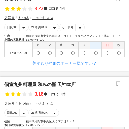
3.23
口コミ
1件
居酒屋
もつ鍋
しゃぶしゃぶ
日祝OK
21時以降OK
カード可
住所
福岡県福岡市中央区春吉３丁目１１－１９パノラマスクエア博多 １０６
本日の営業状況
17:00〜27:00
月
火
水
木
金
土
日
祝
17:00~27:00
美食もりやまのオーナー様ですか？
個室九州料理屋 和みの響 天神本店
3.16
口コミ
1件
居酒屋
もつ鍋
しゃぶしゃぶ
日祝OK
21時以降OK
住所
福岡県福岡市中央区大名２丁目１－４
本日の営業状況
17:00〜25:00