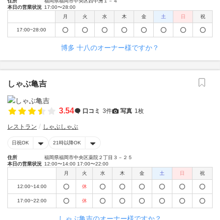
住所
福岡県福岡市中央区西中洲１－４
本日の営業状況
17:00〜28:00
月
火
水
木
金
土
日
祝
17:00~28:00
博多 十八のオーナー様ですか？
しゃぶ亀吉
3.54
口コミ
3件
写真
1枚
レストラン
しゃぶしゃぶ
日祝OK
21時以降OK
住所
福岡県福岡市中央区薬院２丁目３－２５
本日の営業状況
12:00〜14:00 17:00〜22:00
月
火
水
木
金
土
日
祝
12:00~14:00
休
17:00~22:00
休
しゃぶ亀吉のオーナー様ですか？