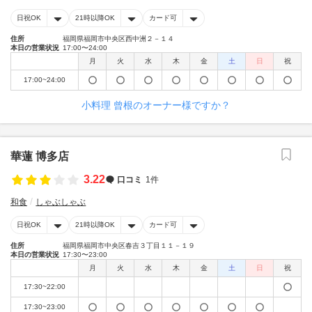
日祝OK
21時以降OK
カード可
住所
福岡県福岡市中央区西中洲２－１４
本日の営業状況
17:00〜24:00
月
火
水
木
金
土
日
祝
17:00~24:00
小料理 曾根のオーナー様ですか？
華蓮 博多店
3.22
口コミ
1件
和食
しゃぶしゃぶ
日祝OK
21時以降OK
カード可
住所
福岡県福岡市中央区春吉３丁目１１－１９
本日の営業状況
17:30〜23:00
月
火
水
木
金
土
日
祝
17:30~22:00
17:30~23:00