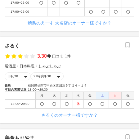
17:00~25:00
17:00~26:00
焼鳥のえーす 大名店のオーナー様ですか？
さるく
3.30
口コミ
1件
居酒屋
日本料理
しゃぶしゃぶ
日祝OK
21時以降OK
住所
福岡県福岡市中央区渡辺通５丁目４－１４
本日の営業状況
18:00〜29:30
月
火
水
木
金
土
日
祝
18:00~29:30
休
さるくのオーナー様ですか？
美食もりやま