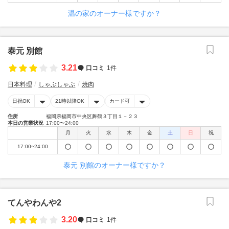
温の家のオーナー様ですか？
泰元 別館
3.21
口コミ
1件
日本料理
しゃぶしゃぶ
焼肉
日祝OK
21時以降OK
カード可
住所
福岡県福岡市中央区舞鶴３丁目１－２３
本日の営業状況
17:00〜24:00
月
火
水
木
金
土
日
祝
17:00~24:00
泰元 別館のオーナー様ですか？
てんやわんや2
3.20
口コミ
1件