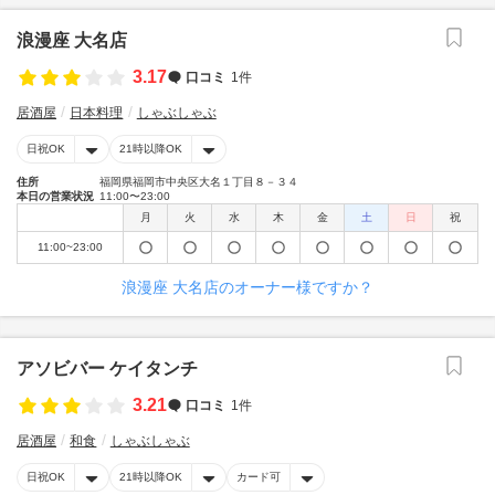
浪漫座 大名店
3.17
口コミ
1件
居酒屋
日本料理
しゃぶしゃぶ
日祝OK
21時以降OK
住所
福岡県福岡市中央区大名１丁目８－３４
本日の営業状況
11:00〜23:00
月
火
水
木
金
土
日
祝
11:00~23:00
浪漫座 大名店のオーナー様ですか？
アソビバー ケイタンチ
3.21
口コミ
1件
居酒屋
和食
しゃぶしゃぶ
日祝OK
21時以降OK
カード可