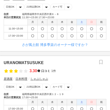
日祝OK
21時以降OK
カード可
住所
福岡県福岡市中央区西中洲６－８
本日の営業状況
11:30〜15:00 17:30〜23:00
月
火
水
木
金
土
日
祝
11:30~15:00
17:30~23:00
さが風土館 博多季楽のオーナー様ですか？
URANOMATSUSUKE
3.30
口コミ
1件
居酒屋
日本料理
しゃぶしゃぶ
日祝OK
21時以降OK
カード可
住所
福岡県福岡市中央区西中洲１２－１９
本日の営業状況
17:00〜25:00
月
火
水
木
金
土
日
祝
17:00~25:00