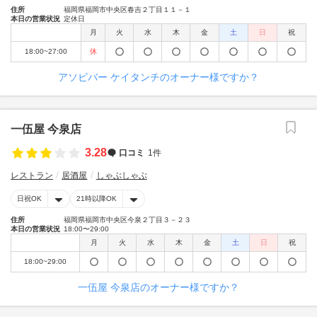
住所
福岡県福岡市中央区春吉２丁目１１－１
本日の営業状況
定休日
月
火
水
木
金
土
日
祝
18:00~27:00
休
アソビバー ケイタンチのオーナー様ですか？
一伍屋 今泉店
3.28
口コミ
1件
レストラン
居酒屋
しゃぶしゃぶ
日祝OK
21時以降OK
住所
福岡県福岡市中央区今泉２丁目３－２３
本日の営業状況
18:00〜29:00
月
火
水
木
金
土
日
祝
18:00~29:00
一伍屋 今泉店のオーナー様ですか？