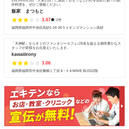
2025年8月5日「大安の日」に開店！おもてなしの心を込めた数々の創
作料理を、ぜひご堪能ください。
飯家 まつもと
3.47
2件
福岡県福岡市中央区高砂1-16-36ライオンズマンション高砂
「天神駅」からすぐのファンタジーカフェ♪20名を超える個性豊かなス
タッフが皆様をお出迎えいたします。
kawaiiirony
3.06
福岡県福岡市中央区舞鶴１丁目８−３８WAVE BLDG2階