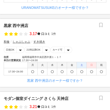
URANOMATSUSUKEのオーナー様ですか？
黒家 西中洲店
3.17
口コミ
1件
和食
しゃぶしゃぶ
すき焼き
日祝OK
21時以降OK
カード可
住所
福岡県福岡市中央区西中洲１－１７
本日の営業状況
17:30〜24:00
月
火
水
木
金
土
日
祝
17:30~24:00
黒家 西中洲店のオーナー様ですか？
モダン個室ダイニング さくら 天神店
3.21
口コミ
1件