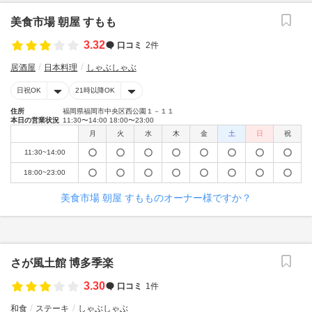
美食市場 朝屋 すもも
3.32
口コミ
2件
居酒屋
日本料理
しゃぶしゃぶ
日祝OK
21時以降OK
住所
福岡県福岡市中央区西公園１－１１
本日の営業状況
11:30〜14:00 18:00〜23:00
月
火
水
木
金
土
日
祝
11:30~14:00
18:00~23:00
美食市場 朝屋 すもものオーナー様ですか？
さが風土館 博多季楽
3.30
口コミ
1件
和食
ステーキ
しゃぶしゃぶ