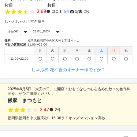
3.69
口コミ
5件
写真
2枚
しゃぶしゃぶ
すき焼き
日祝OK
21時以降OK
住所
福岡県福岡市中央区天神１丁目４－１
本日の営業状況
11:00〜22:00
月
火
水
木
金
土
日
祝
11:00~22:00
しゃぶ禅 花柚香のオーナー様ですか？
2025年8月5日「大安の日」に開店！おもてなしの心を込めた数々の創作料
理を、ぜひご堪能ください。
飯家 まつもと
3.47
2件
福岡県福岡市中央区高砂1-16-36ライオンズマンション高砂