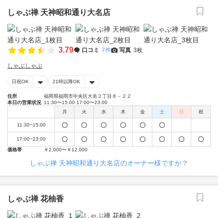
しゃぶ禅 天神昭和通り大名店
3.79
口コミ
7件
写真
3枚
しゃぶしゃぶ
日祝OK
21時以降OK
住所
福岡県福岡市中央区大名２丁目８－２２
本日の営業状況
11:30〜15:00 17:00〜23:00
月
火
水
木
金
土
日
祝
11:30~15:00
17:00~23:00
価格帯
￥2,000〜￥12,000
しゃぶ禅 天神昭和通り大名店のオーナー様ですか？
しゃぶ禅 花柚香