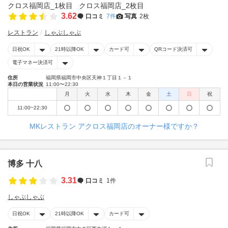
3.62
口コミ
7件
写真
2枚
レストラン
しゃぶしゃぶ
日祝OK
21時以降OK
カード可
QRコード決済可
電子マネー決済可
住所
福岡県福岡市中央区天神１丁目１－１
本日の営業状況
11:00〜22:30
月
火
水
木
金
土
日
祝
11:00~22:30
MKレストラン アクロス福岡店のオーナー様ですか？
博多 十八
3.31
口コミ
1件
しゃぶしゃぶ
日祝OK
21時以降OK
カード可