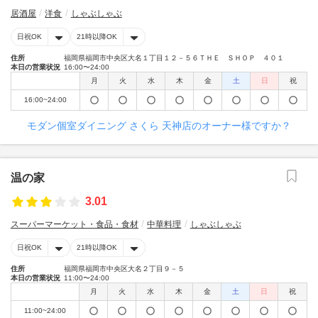
居酒屋
洋食
しゃぶしゃぶ
日祝OK
21時以降OK
住所
福岡県福岡市中央区大名１丁目１２－５６ＴＨＥ ＳＨＯＰ ４０１
本日の営業状況
16:00〜24:00
月
火
水
木
金
土
日
祝
16:00~24:00
モダン個室ダイニング さくら 天神店のオーナー様ですか？
温の家
3.01
スーパーマーケット・食品・食材
中華料理
しゃぶしゃぶ
日祝OK
21時以降OK
住所
福岡県福岡市中央区大名２丁目９－５
本日の営業状況
11:00〜24:00
月
火
水
木
金
土
日
祝
11:00~24:00