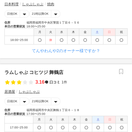
日本料理
しゃぶしゃぶ
焼肉
日祝OK
21時以降OK
住所
福岡県福岡市中央区警固１丁目６－５６
本日の営業状況
18:00〜25:00
月
火
水
木
金
土
日
祝
18:00~25:00
休
てんやわんや2のオーナー様ですか？
ラムしゃぶ コヒツジ 舞鶴店
3.16
口コミ
1件
居酒屋
しゃぶしゃぶ
日祝OK
21時以降OK
住所
福岡県福岡市中央区舞鶴１丁目６－１８
本日の営業状況
17:00〜25:00
月
火
水
木
金
土
日
祝
17:00~25:00