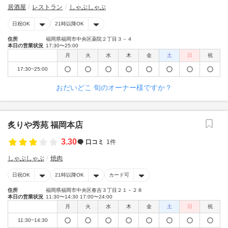
居酒屋
レストラン
しゃぶしゃぶ
日祝OK
21時以降OK
住所
福岡県福岡市中央区薬院２丁目３－４
本日の営業状況
17:30〜25:00
月
火
水
木
金
土
日
祝
17:30~25:00
おだいどこ 旬のオーナー様ですか？
炙りや秀苑 福岡本店
3.30
口コミ
1件
しゃぶしゃぶ
焼肉
日祝OK
21時以降OK
カード可
住所
福岡県福岡市中央区春吉３丁目２１－２８
本日の営業状況
11:30〜14:30 17:00〜24:00
月
火
水
木
金
土
日
祝
11:30~14:30