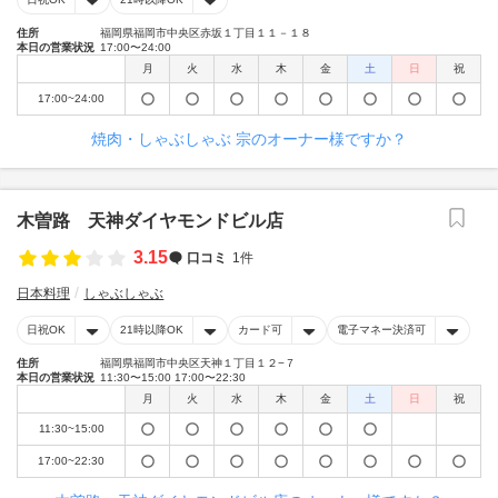
住所
福岡県福岡市中央区赤坂１丁目１１－１８
本日の営業状況
17:00〜24:00
月
火
水
木
金
土
日
祝
17:00~24:00
焼肉・しゃぶしゃぶ 宗のオーナー様ですか？
木曽路 天神ダイヤモンドビル店
3.15
口コミ
1件
日本料理
しゃぶしゃぶ
日祝OK
21時以降OK
カード可
電子マネー決済可
住所
福岡県福岡市中央区天神１丁目１２−７
本日の営業状況
11:30〜15:00 17:00〜22:30
月
火
水
木
金
土
日
祝
11:30~15:00
17:00~22:30