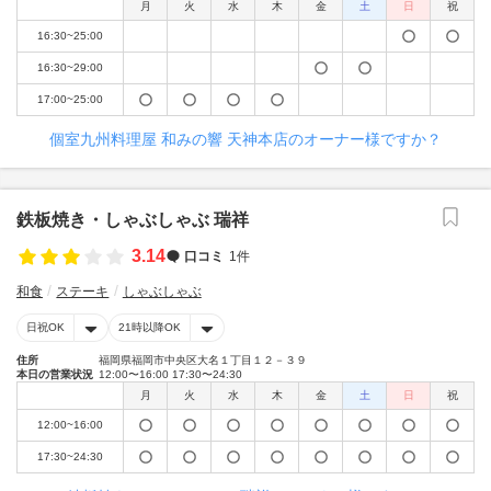
月
火
水
木
金
土
日
祝
16:30~25:00
16:30~29:00
17:00~25:00
個室九州料理屋 和みの響 天神本店のオーナー様ですか？
鉄板焼き・しゃぶしゃぶ 瑞祥
3.14
口コミ
1件
和食
ステーキ
しゃぶしゃぶ
日祝OK
21時以降OK
住所
福岡県福岡市中央区大名１丁目１２－３９
本日の営業状況
12:00〜16:00 17:30〜24:30
月
火
水
木
金
土
日
祝
12:00~16:00
17:30~24:30