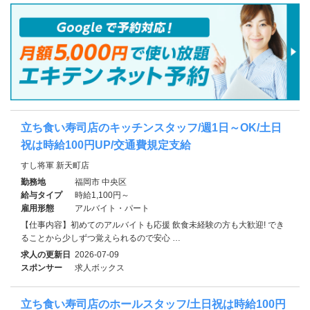
立ち食い寿司店のキッチンスタッフ/週1日～OK/土日
祝は時給100円UP/交通費規定支給
すし将軍 新天町店
勤務地
福岡市 中央区
給与タイプ
時給1,100円～
雇用形態
アルバイト・パート
【仕事内容】初めてのアルバイトも応援 飲食未経験の方も大歓迎! でき
ることから少しずつ覚えられるので安心 …
求人の更新日
2026-07-09
スポンサー
求人ボックス
立ち食い寿司店のホールスタッフ/土日祝は時給100円