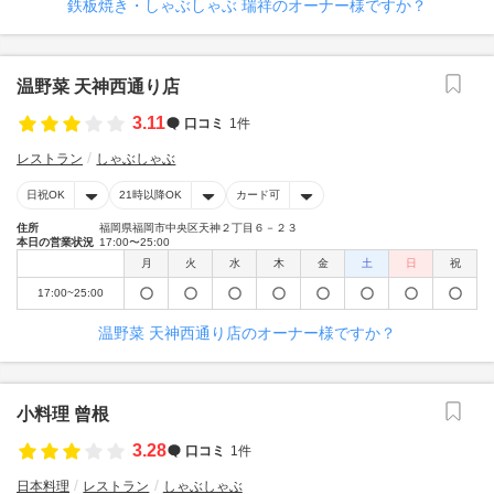
鉄板焼き・しゃぶしゃぶ 瑞祥のオーナー様ですか？
温野菜 天神西通り店
3.11
口コミ
1件
レストラン
しゃぶしゃぶ
日祝OK
21時以降OK
カード可
住所
福岡県福岡市中央区天神２丁目６－２３
本日の営業状況
17:00〜25:00
月
火
水
木
金
土
日
祝
17:00~25:00
温野菜 天神西通り店のオーナー様ですか？
小料理 曾根
3.28
口コミ
1件
日本料理
レストラン
しゃぶしゃぶ