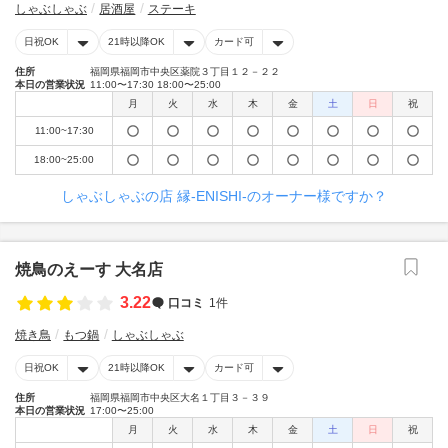
しゃぶしゃぶ
居酒屋
ステーキ
日祝OK
21時以降OK
カード可
住所
福岡県福岡市中央区薬院３丁目１２－２２
本日の営業状況
11:00〜17:30 18:00〜25:00
月
火
水
木
金
土
日
祝
11:00~17:30
18:00~25:00
しゃぶしゃぶの店 縁-ENISHI-のオーナー様ですか？
焼鳥のえーす 大名店
3.22
口コミ
1件
焼き鳥
もつ鍋
しゃぶしゃぶ
日祝OK
21時以降OK
カード可
住所
福岡県福岡市中央区大名１丁目３－３９
本日の営業状況
17:00〜25:00
月
火
水
木
金
土
日
祝