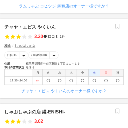
ラムしゃぶ コヒツジ 舞鶴店のオーナー様ですか？
チャヤ・エビス やくいん
3.20
口コミ
1件
和食
しゃぶしゃぶ
日祝OK
21時以降OK
住所
福岡県福岡市中央区薬院１丁目１１－１６
本日の営業状況
定休日
月
火
水
木
金
土
日
祝
17:30~24:00
休
チャヤ・エビス やくいんのオーナー様ですか？
しゃぶしゃぶの店 縁-ENISHI-
3.02