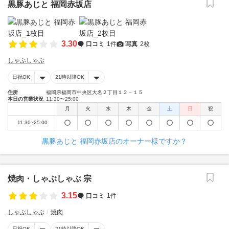
黒豚あじと 福岡赤坂店
3.30
口コミ
1件
写真
2枚
しゃぶしゃぶ
日祝OK
21時以降OK
住所
福岡県福岡市中央区大名２丁目１２－１５
本日の営業状況
11:30〜25:00
月
火
水
木
金
土
日
祝
11:30~25:00
黒豚あじと 福岡赤坂店のオーナー様ですか？
焼肉・しゃぶしゃぶ 宗
3.15
口コミ
1件
しゃぶしゃぶ
焼肉
日祝OK
21時以降OK