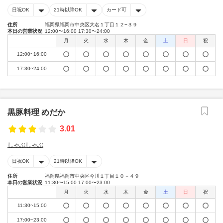
日祝OK
21時以降OK
カード可
住所
福岡県福岡市中央区大名１丁目１２−３９
本日の営業状況
12:00〜16:00 17:30〜24:00
月
火
水
木
金
土
日
祝
12:00~16:00
17:30~24:00
黒豚料理 めだか
3.01
しゃぶしゃぶ
日祝OK
21時以降OK
住所
福岡県福岡市中央区今川１丁目１０－４９
本日の営業状況
11:30〜15:00 17:00〜23:00
月
火
水
木
金
土
日
祝
11:30~15:00
17:00~23:00