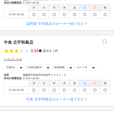
本日の営業状況
17:00〜24:00
月
火
水
木
金
土
日
祝
17:00~24:00
温野菜 宇和島店のオーナー様ですか？
牛角 北宇和島店
3.33
口コミ
1件
しゃぶしゃぶ
日祝OK
21時以降OK
駐車場有
カード可
住所
愛媛県宇和島市伊吹町甲１５２２－２
本日の営業状況
17:00〜24:00
月
火
水
木
金
土
日
祝
17:00~24:00
牛角 北宇和島店のオーナー様ですか？