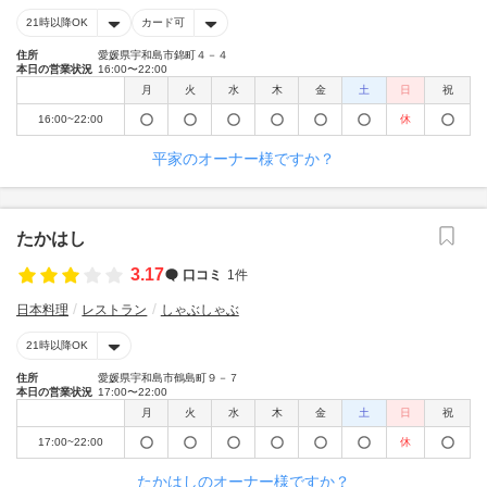
21時以降OK
カード可
住所
愛媛県宇和島市錦町４－４
本日の営業状況
16:00〜22:00
月
火
水
木
金
土
日
祝
16:00~22:00
休
平家のオーナー様ですか？
たかはし
3.17
口コミ
1件
日本料理
レストラン
しゃぶしゃぶ
21時以降OK
住所
愛媛県宇和島市鶴島町９－７
本日の営業状況
17:00〜22:00
月
火
水
木
金
土
日
祝
17:00~22:00
休
たかはしのオーナー様ですか？