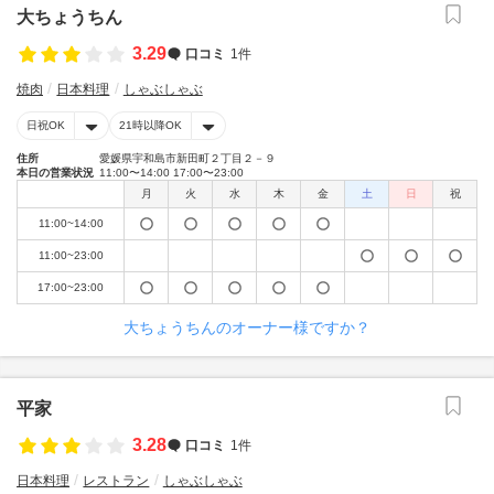
大ちょうちん
3.29
口コミ
1件
焼肉
日本料理
しゃぶしゃぶ
日祝OK
21時以降OK
住所
愛媛県宇和島市新田町２丁目２－９
本日の営業状況
11:00〜14:00 17:00〜23:00
月
火
水
木
金
土
日
祝
11:00~14:00
11:00~23:00
17:00~23:00
大ちょうちんのオーナー様ですか？
平家
3.28
口コミ
1件
日本料理
レストラン
しゃぶしゃぶ