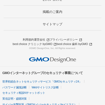
掲載のご案内
サイトマップ
利用規約
運営会社
プライバシーポリシー
best choice クリニック byGMO
best choice 歯科 byGMO
©GMO DesignOne, Inc. All Rights reserved.
GMOインターネットグループのセキュリティ事業について
世界初総合ネットセキュリティサービス「GMOセキュリティ24」
パスワード漏洩診断
Webサイトリスク診断
セキュリティ相談AIチャットボット
実在証明・盗聴対策
サイバー攻撃対策（GMOサイバーセキュリティ byイエラエ）