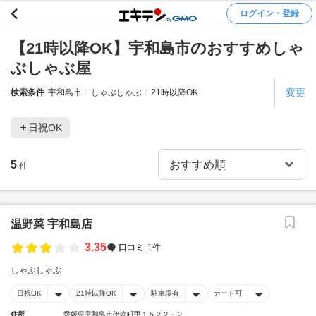
ログイン・登録
【21時以降OK】宇和島市のおすすめしゃ
ぶしゃぶ屋
変更
検索条件
宇和島市
しゃぶしゃぶ
21時以降OK
日祝OK
5
件
温野菜 宇和島店
3.35
口コミ
1件
しゃぶしゃぶ
日祝OK
21時以降OK
駐車場有
カード可
住所
愛媛県宇和島市伊吹町甲１５２２－２