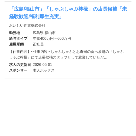
「広島/福山市」「しゃぶしゃぶ檸檬」の店長候補「未
経験歓迎/福利厚生充実」
おいしい約束株式会社
勤務地
広島県 福山市
給与タイプ
年収400万円～600万円
雇用形態
正社員
【仕事内容】<仕事内容> しゃぶしゃぶとお寿司の食べ放題の「しゃぶ
しゃぶ檸檬」にて店長候補スタッフとして就業していただ…
求人の更新日
2026-05-01
スポンサー
求人ボックス