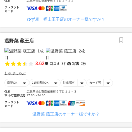
住所
広島県福山市王子町１丁目２－１１
クレジット
カード
ゆず庵 福山王子店のオーナー様ですか？
温野菜 蔵王店
3.62
口コミ
3件
写真
2枚
しゃぶしゃぶ
日祝OK
21時以降OK
駐車場有
カード可
住所
広島県福山市南蔵王町５丁目１１－３
本日の営業状況
17:00〜24:00
クレジット
カード
温野菜 蔵王店のオーナー様ですか？