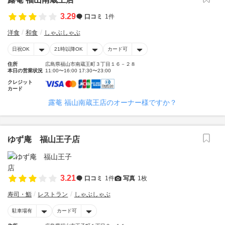
3.29
口コミ
1件
洋食
和食
しゃぶしゃぶ
日祝OK
21時以降OK
カード可
住所
広島県福山市南蔵王町３丁目１６－２８
本日の営業状況
11:00〜16:00 17:30〜23:00
クレジット
カード
露菴 福山南蔵王店のオーナー様ですか？
ゆず庵 福山王子店
3.21
口コミ
1件
写真
1枚
寿司・鮨
レストラン
しゃぶしゃぶ
駐車場有
カード可