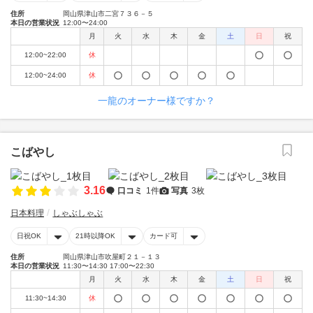
住所
岡山県津山市二宮７３６－５
本日の営業状況
12:00〜24:00
月
火
水
木
金
土
日
祝
12:00~22:00
休
12:00~24:00
休
一龍のオーナー様ですか？
こばやし
3.16
口コミ
1件
写真
3枚
日本料理
しゃぶしゃぶ
日祝OK
21時以降OK
カード可
住所
岡山県津山市吹屋町２１－１３
本日の営業状況
11:30〜14:30 17:00〜22:30
月
火
水
木
金
土
日
祝
11:30~14:30
休