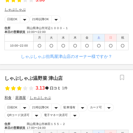
しゃぶしゃぶ
日祝OK
21時以降OK
住所
岡山県津山市河辺１０００－１
本日の営業状況
10:00〜22:00
月
火
水
木
金
土
日
祝
10:00~22:00
しゃぶしゃぶ但馬屋津山店のオーナー様ですか？
しゃぶしゃぶ温野菜 津山店
3.13
口コミ
1件
和食
居酒屋
しゃぶしゃぶ
日祝OK
21時以降OK
駐車場有
カード可
QRコード決済可
電子マネー決済可
住所
岡山県津山市林田１５５－２
本日の営業状況
17:00〜24:00