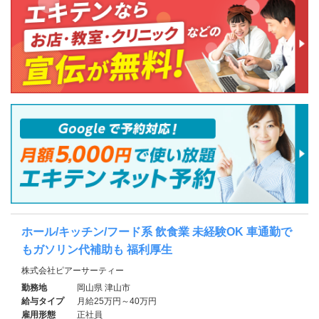
ホール/キッチン/フード系 飲食業 未経験OK 車通勤で
もガソリン代補助も 福利厚生
株式会社ピアーサーティー
勤務地
岡山県 津山市
給与タイプ
月給25万円～40万円
雇用形態
正社員