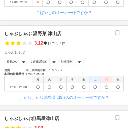
17:00~22:30
休
こばやしのオーナー様ですか？
しゃぶしゃぶ 温野菜 津山店
3.12
口コミ
1件
しゃぶしゃぶ
日祝OK
21時以降OK
駐車場有
住所
岡山県津山市林田１５５－２
本日の営業状況
17:00〜25:00
月
火
水
木
金
土
日
祝
17:00~25:00
しゃぶしゃぶ 温野菜 津山店のオーナー様ですか？
しゃぶしゃぶ但馬屋津山店
3.00