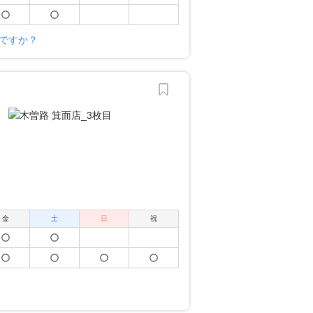
様ですか？
金
土
日
祝
？