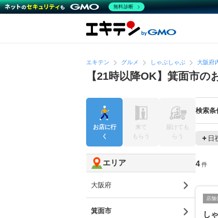
無料診断
エキテン
グルメ
しゃぶしゃぶ
大阪府
【21時以降OK】箕面市
検索条
お店に行
来て
届けても
く
もらう
らう
日
エリア
4
件
大阪府
店舗
箕面市
し