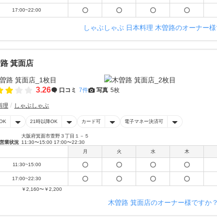
17:00~22:00
しゃぶしゃぶ 日本料理 木曽路のオーナー
路 箕面店
3.26
口コミ
7件
写真
5枚
料理
しゃぶしゃぶ
OK
21時以降OK
カード可
電子マネー決済可
大阪府箕面市萱野３丁目１－５
営業状況
11:30〜15:00 17:00〜22:30
月
火
水
木
11:30~15:00
17:00~22:30
￥2,160〜￥2,200
木曽路 箕面店のオーナー様ですか