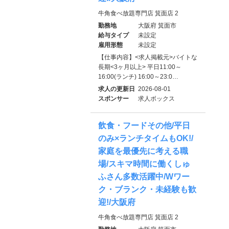
牛角食べ放題専門店 箕面店 2
勤務地
大阪府 箕面市
給与タイプ
未設定
雇用形態
未設定
【仕事内容】<求人掲載元>バイトな
長期<3ヶ月以上> 平日11:00～
16:00(ランチ) 16:00～23:0…
求人の更新日
2026-08-01
スポンサー
求人ボックス
飲食・フードその他/平日
のみ×ランチタイムもOK!/
家庭を最優先に考える職
場/スキマ時間に働くしゅ
ふさん多数活躍中/Wワー
ク・ブランク・未経験も歓
迎!/大阪府
牛角食べ放題専門店 箕面店 2