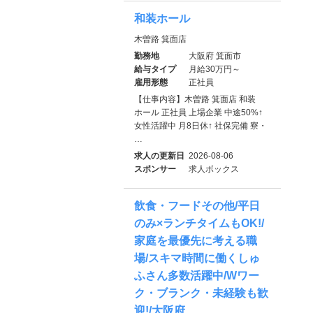
和装ホール
木曽路 箕面店
勤務地
大阪府 箕面市
給与タイプ
月給30万円～
雇用形態
正社員
【仕事内容】木曽路 箕面店 和装
ホール 正社員 上場企業 中途50%↑
女性活躍中 月8日休↑ 社保完備 寮・
…
求人の更新日
2026-08-06
スポンサー
求人ボックス
飲食・フードその他/平日
のみ×ランチタイムもOK!/
家庭を最優先に考える職
場/スキマ時間に働くしゅ
ふさん多数活躍中/Wワー
ク・ブランク・未経験も歓
迎!/大阪府