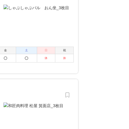
金
土
日
祝
休
休