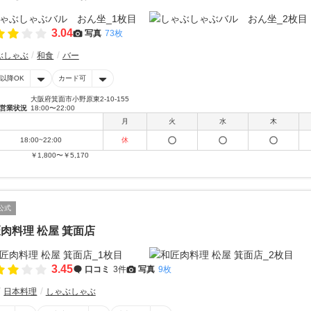
3.04
写真
73枚
ぶしゃぶ
和食
バー
時以降OK
カード可
大阪府箕面市小野原東2-10-155
営業状況
18:00〜22:00
月
火
水
木
18:00~22:00
休
￥1,800〜￥5,170
公式
肉料理 松屋 箕面店
3.45
口コミ
3件
写真
9枚
日本料理
しゃぶしゃぶ