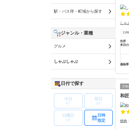
駅・バス停・町域から探す
しゃ
ジャンル・業種
21
住所
本日の
グルメ
しゃぶしゃぶ
価格帯
日付で探す
店舗
和匠
今日
明日
8/7
8/8
日時
日曜日
指定
8/9
焼肉