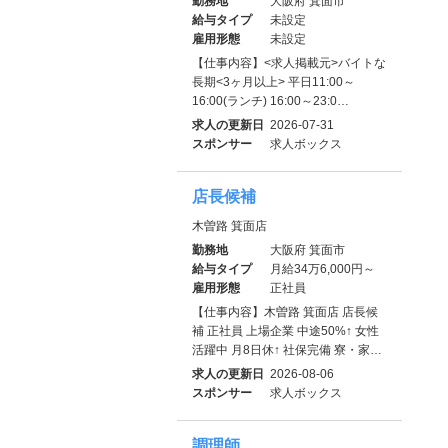
勤務地
大阪府 箕面市
給与タイプ
未設定
雇用形態
未設定
【仕事内容】<求人掲載元>バイトな
長期<3ヶ月以上> 平日11:00～
16:00(ランチ) 16:00～23:0…
求人の更新日
2026-07-31
スポンサー
求人ボックス
店長候補
木曽路 箕面店
勤務地
大阪府 箕面市
給与タイプ
月給34万6,000円～
雇用形態
正社員
【仕事内容】木曽路 箕面店 店長候
補 正社員 上場企業 中途50%↑ 女性
活躍中 月8日休↑ 社保完備 寮・家…
求人の更新日
2026-08-06
スポンサー
求人ボックス
調理師