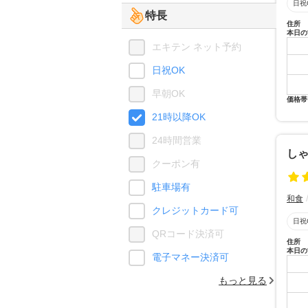
日祝
特長
住所
本日の
エキテン ネット予約
日祝OK
早朝OK
価格帯
21時以降OK
24時間営業
しゃ
クーポン有
駐車場有
和食
クレジットカード可
日祝
QRコード決済可
住所
本日の
電子マネー決済可
もっと見る