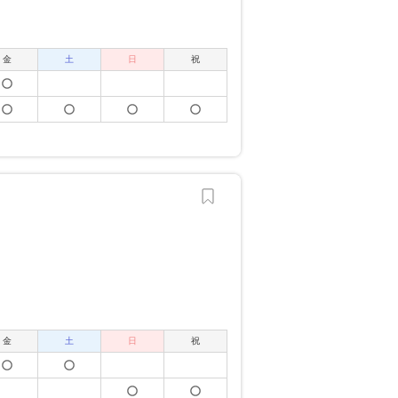
金
土
日
祝
金
土
日
祝