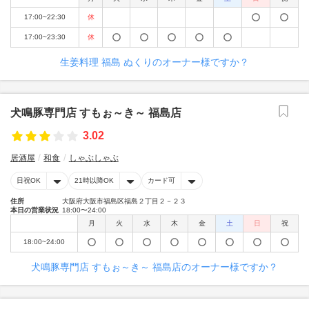
17:00~22:30
休
17:00~23:30
休
生姜料理 福島 ぬくりのオーナー様ですか？
犬鳴豚専門店 すもぉ～き～ 福島店
3.02
居酒屋
和食
しゃぶしゃぶ
日祝OK
21時以降OK
カード可
住所
大阪府大阪市福島区福島２丁目２－２３
本日の営業状況
18:00〜24:00
月
火
水
木
金
土
日
祝
18:00~24:00
犬鳴豚専門店 すもぉ～き～ 福島店のオーナー様ですか？