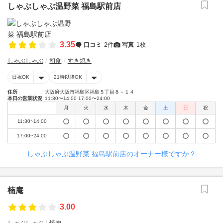
しゃぶしゃぶ温野菜 福島駅前店
3.35
口コミ
2件
写真
1枚
しゃぶしゃぶ
和食
すき焼き
日祝OK
21時以降OK
住所
大阪府大阪市福島区福島５丁目８－１４
本日の営業状況
11:30〜14:00 17:00〜24:00
月
火
水
木
金
土
日
祝
11:30~14:00
17:00~24:00
しゃぶしゃぶ温野菜 福島駅前店のオーナー様ですか？
楠庵
3.00