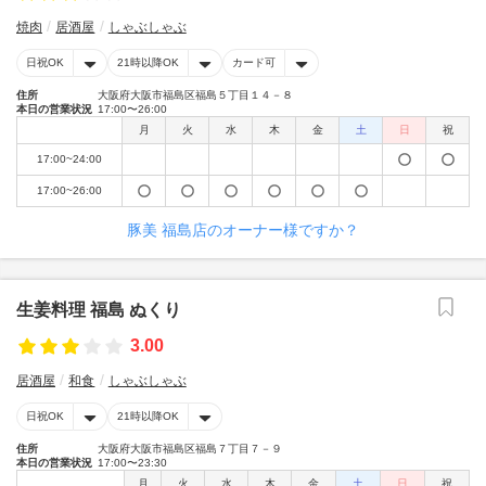
焼肉
居酒屋
しゃぶしゃぶ
日祝OK
21時以降OK
カード可
住所
大阪府大阪市福島区福島５丁目１４－８
本日の営業状況
17:00〜26:00
月
火
水
木
金
土
日
祝
17:00~24:00
17:00~26:00
豚美 福島店のオーナー様ですか？
生姜料理 福島 ぬくり
3.00
居酒屋
和食
しゃぶしゃぶ
日祝OK
21時以降OK
住所
大阪府大阪市福島区福島７丁目７－９
本日の営業状況
17:00〜23:30
月
火
水
木
金
土
日
祝