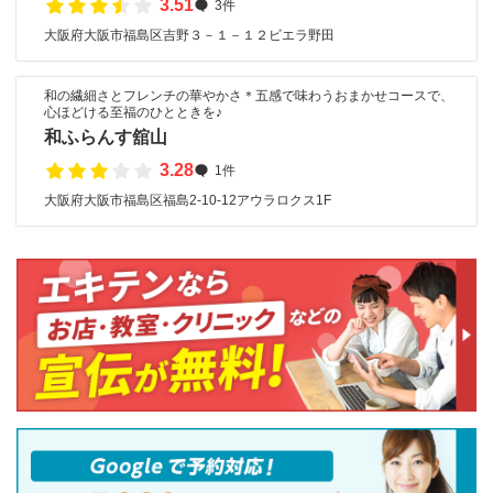
3.51
3件
大阪府大阪市福島区吉野３－１－１２ビエラ野田
和の繊細さとフレンチの華やかさ＊五感で味わうおまかせコースで、
心ほどける至福のひとときを♪
和ふらんす舘山
3.28
1件
大阪府大阪市福島区福島2-10-12アウラロクス1F