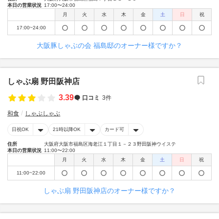
本日の営業状況
17:00〜24:00
月
火
水
木
金
土
日
祝
17:00~24:00
大阪豚しゃぶの会 福島邸のオーナー様ですか？
しゃぶ扇 野田阪神店
3.39
口コミ
3件
和食
しゃぶしゃぶ
日祝OK
21時以降OK
カード可
住所
大阪府大阪市福島区海老江１丁目１－２３野田阪神ウイステ
本日の営業状況
11:00〜22:00
月
火
水
木
金
土
日
祝
11:00~22:00
しゃぶ扇 野田阪神店のオーナー様ですか？