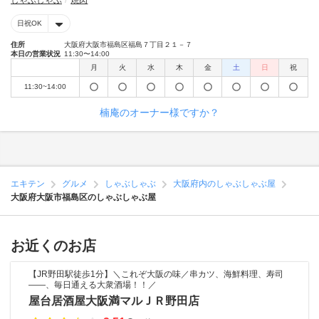
しゃぶしゃぶ
焼肉
日祝OK
住所
大阪府大阪市福島区福島７丁目２１－７
本日の営業状況
11:30〜14:00
月
火
水
木
金
土
日
祝
11:30~14:00
楠庵のオーナー様ですか？
エキテン
グルメ
しゃぶしゃぶ
大阪府内のしゃぶしゃぶ屋
大阪府大阪市福島区のしゃぶしゃぶ屋
お近くのお店
【JR野田駅徒歩1分】＼これぞ大阪の味／串カツ、海鮮料理、寿司
――、毎日通える大衆酒場！！／
屋台居酒屋大阪満マルＪＲ野田店