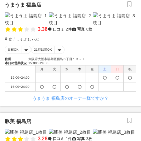
うまうま 福島店
3.36
口コミ
2件
写真
6枚
和食
しゃぶしゃぶ
日祝OK
21時以降OK
住所
大阪府大阪市福島区福島６丁目１３－７
本日の営業状況
15:00〜24:00
月
火
水
木
金
土
日
祝
15:00~24:00
16:00~24:00
うまうま 福島店のオーナー様ですか？
豚美 福島店
3.28
口コミ
1件
写真
3枚