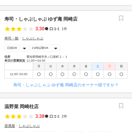
寿司・しゃぶしゃぶ ゆず庵 岡崎店
3.30
口コミ
1件
寿司・鮨
しゃぶしゃぶ
日祝OK
21時以降OK
住所
愛知県岡崎市井ノ口新町２－１
本日の営業状況
11:00〜24:00
月
火
水
木
金
土
日
祝
11:00~24:00
寿司・しゃぶしゃぶ ゆず庵 岡崎店のオーナー様ですか？
温野菜 岡崎柱店
3.38
口コミ
2件
居酒屋
しゃぶしゃぶ