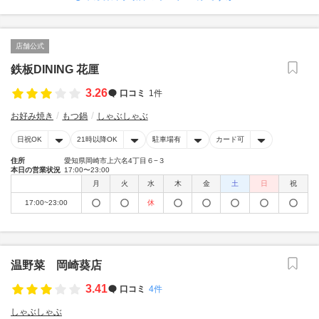
店舗公式
鉄板DINING 花厘
3.26
口コミ
1件
お好み焼き
もつ鍋
しゃぶしゃぶ
日祝OK
21時以降OK
駐車場有
カード可
住所
愛知県岡崎市上六名4丁目６−３
本日の営業状況
17:00〜23:00
月
火
水
木
金
土
日
祝
17:00~23:00
休
温野菜 岡崎葵店
3.41
口コミ
4件
しゃぶしゃぶ