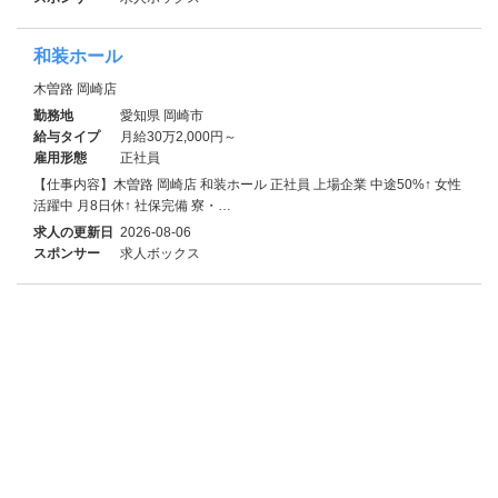
和装ホール
木曽路 岡崎店
勤務地
愛知県 岡崎市
給与タイプ
月給30万2,000円～
雇用形態
正社員
【仕事内容】木曽路 岡崎店 和装ホール 正社員 上場企業 中途50%↑ 女性
活躍中 月8日休↑ 社保完備 寮・…
求人の更新日
2026-08-06
スポンサー
求人ボックス