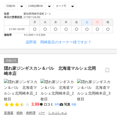
日祝OK
21時以降OK
カード可
住所
愛知県岡崎市葵町２−１
本日の営業状況
17:00〜24:00
月
火
水
木
金
土
日
祝
17:00~24:00
価格帯
￥2,000〜￥3,500
温野菜 岡崎葵店のオーナー様ですか？
店舗公式
隠れ家ジンギスカン＆バル 北海道マルシェ北岡
崎本店
3.99
口コミ
9件
写真
8枚
居酒屋
焼肉
肉料理
バー
しゃぶしゃぶ