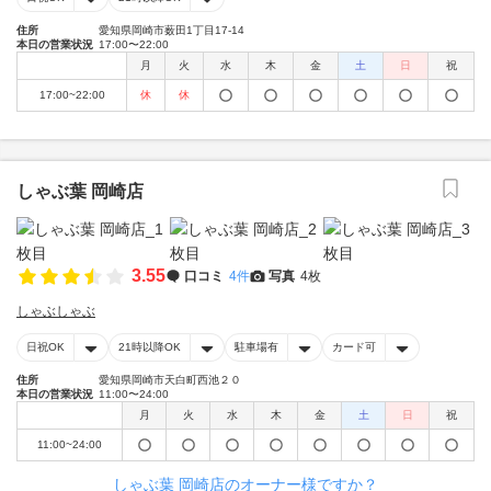
住所
愛知県岡崎市薮田1丁目17-14
本日の営業状況
17:00〜22:00
月
火
水
木
金
土
日
祝
17:00~22:00
休
休
しゃぶ葉 岡崎店
3.55
口コミ
4件
写真
4枚
しゃぶしゃぶ
日祝OK
21時以降OK
駐車場有
カード可
住所
愛知県岡崎市天白町西池２０
本日の営業状況
11:00〜24:00
月
火
水
木
金
土
日
祝
11:00~24:00
しゃぶ葉 岡崎店のオーナー様ですか？