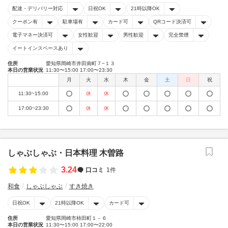
配達・デリバリー対応
日祝OK
21時以降OK
クーポン有
駐車場有
カード可
QRコード決済可
電子マネー決済可
女性歓迎
男性歓迎
完全禁煙
イートインスペースあり
住所
愛知県岡崎市井田南町７−１３
本日の営業状況
11:30〜15:00 17:00〜23:30
月
火
水
木
金
土
日
祝
11:30~15:00
休
休
17:00~23:30
休
休
しゃぶしゃぶ・日本料理 木曽路
3.24
口コミ
1件
和食
しゃぶしゃぶ
すき焼き
日祝OK
21時以降OK
カード可
住所
愛知県岡崎市柿田町１－６
本日の営業状況
11:30〜15:00 17:00〜22:00