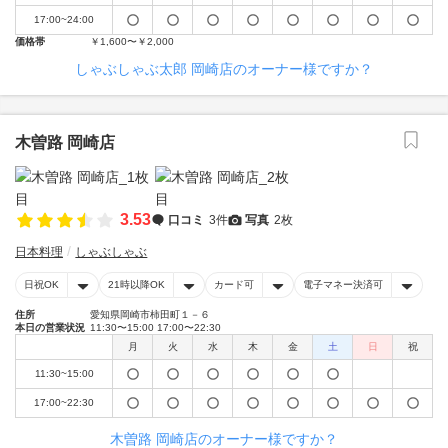
17:00~24:00
価格帯
￥1,600〜￥2,000
しゃぶしゃぶ太郎 岡崎店のオーナー様ですか？
木曽路 岡崎店
3.53
口コミ
3件
写真
2枚
日本料理
しゃぶしゃぶ
日祝OK
21時以降OK
カード可
電子マネー決済可
住所
愛知県岡崎市柿田町１－６
本日の営業状況
11:30〜15:00 17:00〜22:30
月
火
水
木
金
土
日
祝
11:30~15:00
17:00~22:30
木曽路 岡崎店のオーナー様ですか？