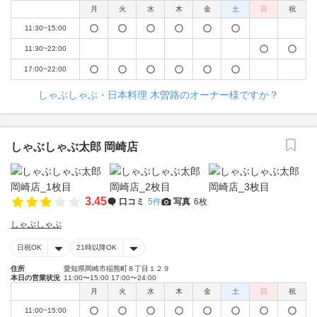
月
火
水
木
金
土
日
祝
11:30~15:00
11:30~22:00
17:00~22:00
しゃぶしゃぶ・日本料理 木曽路のオーナー様ですか？
しゃぶしゃぶ太郎 岡崎店
3.45
口コミ
5件
写真
6枚
しゃぶしゃぶ
日祝OK
21時以降OK
住所
愛知県岡崎市稲熊町８丁目１２９
本日の営業状況
11:00〜15:00 17:00〜24:00
月
火
水
木
金
土
日
祝
11:00~15:00