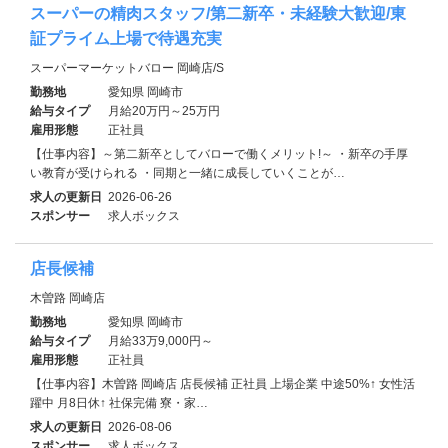
スーパーの精肉スタッフ/第二新卒・未経験大歓迎/東
証プライム上場で待遇充実
スーパーマーケットバロー 岡崎店/S
勤務地
愛知県 岡崎市
給与タイプ
月給20万円～25万円
雇用形態
正社員
【仕事内容】～第二新卒としてバローで働くメリット!～ ・新卒の手厚
い教育が受けられる ・同期と一緒に成長していくことが…
求人の更新日
2026-06-26
スポンサー
求人ボックス
店長候補
木曽路 岡崎店
勤務地
愛知県 岡崎市
給与タイプ
月給33万9,000円～
雇用形態
正社員
【仕事内容】木曽路 岡崎店 店長候補 正社員 上場企業 中途50%↑ 女性活
躍中 月8日休↑ 社保完備 寮・家…
求人の更新日
2026-08-06
スポンサー
求人ボックス