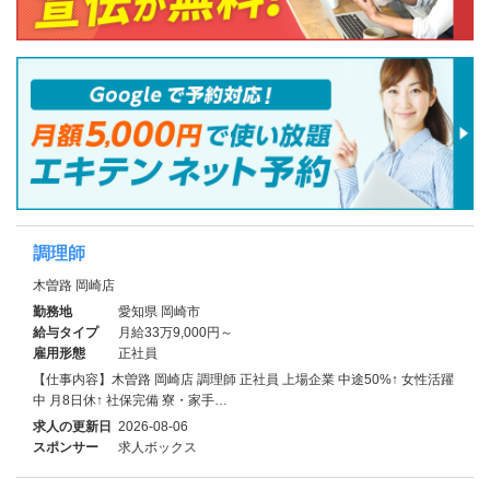
調理師
木曽路 岡崎店
勤務地
愛知県 岡崎市
給与タイプ
月給33万9,000円～
雇用形態
正社員
【仕事内容】木曽路 岡崎店 調理師 正社員 上場企業 中途50%↑ 女性活躍
中 月8日休↑ 社保完備 寮・家⼿…
求人の更新日
2026-08-06
スポンサー
求人ボックス