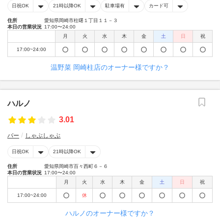
日祝OK
21時以降OK
駐車場有
カード可
住所
愛知県岡崎市柱曙１丁目１１－３
本日の営業状況
17:00〜24:00
月
火
水
木
金
土
日
祝
17:00~24:00
温野菜 岡崎柱店のオーナー様ですか？
ハルノ
3.01
バー
しゃぶしゃぶ
日祝OK
21時以降OK
住所
愛知県岡崎市百々西町６－６
本日の営業状況
17:00〜24:00
月
火
水
木
金
土
日
祝
17:00~24:00
休
ハルノのオーナー様ですか？