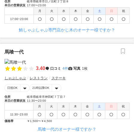
住所
岐阜県岐阜市日ノ出町２丁目８
本日の営業状況
17:00〜23:00
月
火
水
木
金
土
日
祝
17:00~23:00
鮪しゃぶしゃぶ専門店かじ木のオーナー様ですか？
馬喰一代
3.40
口コミ
4件
写真
1枚
しゃぶしゃぶ
レストラン
ステーキ
日祝OK
21時以降OK
住所
岐阜県岐阜市神田町７丁目７
本日の営業状況
11:30〜23:00
月
火
水
木
金
土
日
祝
11:30~23:00
価格帯
￥1,500〜￥4,500
馬喰一代のオーナー様ですか？