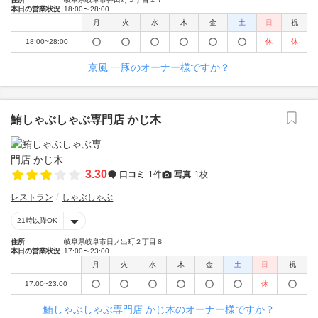
本日の営業状況
18:00〜28:00
月
火
水
木
金
土
日
祝
18:00~28:00
休
休
京風 一豚のオーナー様ですか？
鮪しゃぶしゃぶ専門店 かじ木
3.30
口コミ
1件
写真
1枚
レストラン
しゃぶしゃぶ
21時以降OK
住所
岐阜県岐阜市日ノ出町２丁目８
本日の営業状況
17:00〜23:00
月
火
水
木
金
土
日
祝
17:00~23:00
休
鮪しゃぶしゃぶ専門店 かじ木のオーナー様ですか？