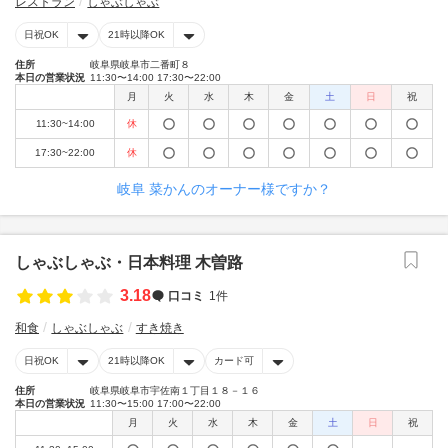
レストラン
しゃぶしゃぶ
日祝OK
21時以降OK
住所
岐阜県岐阜市二番町８
本日の営業状況
11:30〜14:00 17:30〜22:00
月
火
水
木
金
土
日
祝
11:30~14:00
休
17:30~22:00
休
岐阜 菜かんのオーナー様ですか？
しゃぶしゃぶ・日本料理 木曽路
3.18
口コミ
1件
和食
しゃぶしゃぶ
すき焼き
日祝OK
21時以降OK
カード可
住所
岐阜県岐阜市宇佐南１丁目１８－１６
本日の営業状況
11:30〜15:00 17:00〜22:00
月
火
水
木
金
土
日
祝