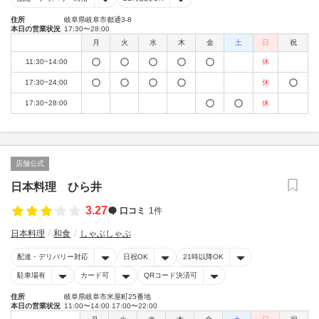
住所
岐阜県岐阜市都通3-8
本日の営業状況
17:30〜28:00
月
火
水
木
金
土
日
祝
11:30~14:00
休
17:30~24:00
休
17:30~28:00
休
店舗公式
日本料理 ひら井
3.27
口コミ
1件
日本料理
和食
しゃぶしゃぶ
配達・デリバリー対応
日祝OK
21時以降OK
駐車場有
カード可
QRコード決済可
住所
岐阜県岐阜市米屋町25番地
本日の営業状況
11:00〜14:00 17:00〜22:00