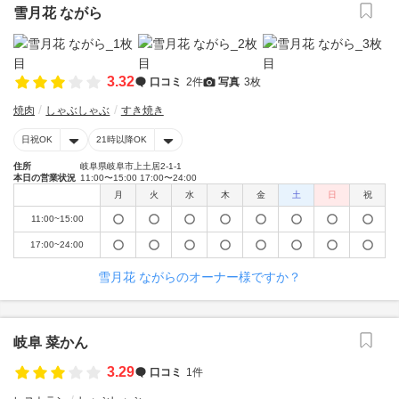
雪月花 ながら
3.32
口コミ
2件
写真
3枚
焼肉
しゃぶしゃぶ
すき焼き
日祝OK
21時以降OK
住所
岐阜県岐阜市上土居2-1-1
本日の営業状況
11:00〜15:00 17:00〜24:00
月
火
水
木
金
土
日
祝
11:00~15:00
17:00~24:00
雪月花 ながらのオーナー様ですか？
岐阜 菜かん
3.29
口コミ
1件