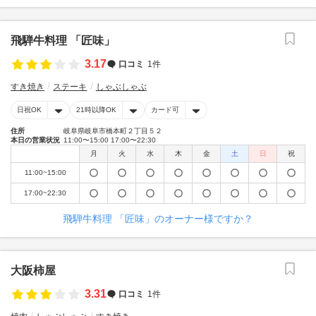
飛騨牛料理 「匠味」
3.17
口コミ
1件
すき焼き
ステーキ
しゃぶしゃぶ
日祝OK
21時以降OK
カード可
住所
岐阜県岐阜市橋本町２丁目５２
本日の営業状況
11:00〜15:00 17:00〜22:30
月
火
水
木
金
土
日
祝
11:00~15:00
17:00~22:30
飛騨牛料理 「匠味」のオーナー様ですか？
大阪柿屋
3.31
口コミ
1件