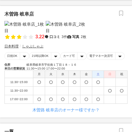
木曽路 岐阜店
3.22
口コミ
3件
写真
2枚
日本料理
しゃぶしゃぶ
日祝OK
21時以降OK
カード可
電子マネー決済可
住所
岐阜県岐阜市宇佐南１丁目１８－１６
本日の営業状況
11:30〜15:00 17:00〜22:00
月
火
水
木
金
土
日
祝
11:30~15:00
11:30~22:00
17:00~22:00
木曽路 岐阜店のオーナー様ですか？
一豚