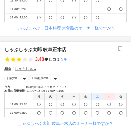
11:30~15:00
11:30~22:00
17:00~22:00
しゃぶしゃぶ・日本料理 木曽路のオーナー様ですか？
しゃぶしゃぶ太郎 岐阜正木店
3.48
口コミ
5件
和食
しゃぶしゃぶ
日祝OK
21時以降OK
住所
岐阜県岐阜市下土居２７７－１
本日の営業状況
11:00〜15:00 17:00〜24:00
月
火
水
木
金
土
日
祝
11:00~15:00
17:00~24:00
しゃぶしゃぶ太郎 岐阜正木店のオーナー様ですか？