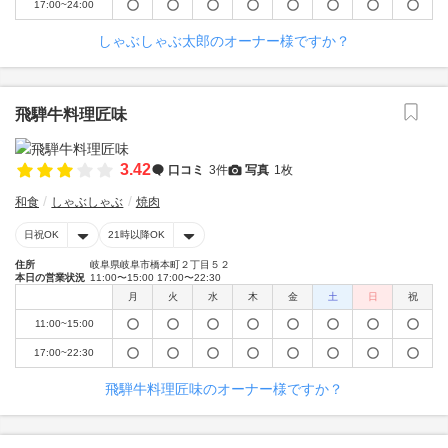
17:00~24:00
しゃぶしゃぶ太郎のオーナー様ですか？
飛騨牛料理匠味
3.42
口コミ
3件
写真
1枚
和食
しゃぶしゃぶ
焼肉
日祝OK
21時以降OK
住所
岐阜県岐阜市橋本町２丁目５２
本日の営業状況
11:00〜15:00 17:00〜22:30
月
火
水
木
金
土
日
祝
11:00~15:00
17:00~22:30
飛騨牛料理匠味のオーナー様ですか？