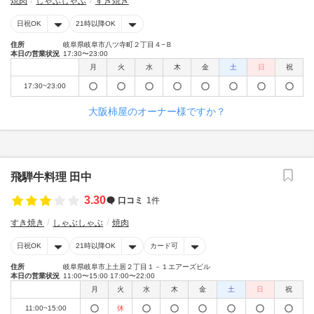
焼肉
しゃぶしゃぶ
すき焼き
日祝OK
21時以降OK
住所
岐阜県岐阜市八ツ寺町２丁目４−Ｂ
本日の営業状況
17:30〜23:00
月
火
水
木
金
土
日
祝
17:30~23:00
大阪柿屋のオーナー様ですか？
飛騨牛料理 田中
3.30
口コミ
1件
すき焼き
しゃぶしゃぶ
焼肉
日祝OK
21時以降OK
カード可
住所
岐阜県岐阜市上土居２丁目１－１エアーズビル
本日の営業状況
11:00〜15:00 17:00〜22:00
月
火
水
木
金
土
日
祝
11:00~15:00
休