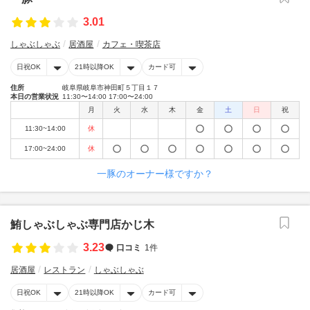
3.01
しゃぶしゃぶ
居酒屋
カフェ・喫茶店
日祝OK
21時以降OK
カード可
住所
岐阜県岐阜市神田町５丁目１７
本日の営業状況
11:30〜14:00 17:00〜24:00
月
火
水
木
金
土
日
祝
11:30~14:00
休
17:00~24:00
休
一豚のオーナー様ですか？
鮪しゃぶしゃぶ専門店かじ木
3.23
口コミ
1件
居酒屋
レストラン
しゃぶしゃぶ
日祝OK
21時以降OK
カード可