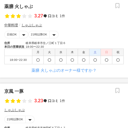
薬膳 火しゃぶ
3.27
口コミ
1件
中華料理
しゃぶしゃぶ
日祝OK
21時以降OK
住所
岐阜県岐阜市住ノ江町１丁目６
本日の営業状況
18:00〜22:30
月
火
水
木
金
土
日
祝
18:00~22:30
薬膳 火しゃぶのオーナー様ですか？
京風 一豚
3.23
口コミ
1件
しゃぶしゃぶ
21時以降OK
住所
岐阜県岐阜市神田町５丁目１７