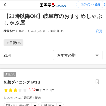
ログイン・登録
【21時以降OK】岐阜市のおすすめしゃぶ
しゃぶ屋
変更
検索条件
岐阜市
しゃぶしゃぶ
21時以降OK
日祝OK
21
件
店舗公式
旬菜ダイニングTatsu
3.32
口コミ
1件
しゃぶしゃぶ
居酒屋
焼肉
配達・デリバリー対応
21時以降OK