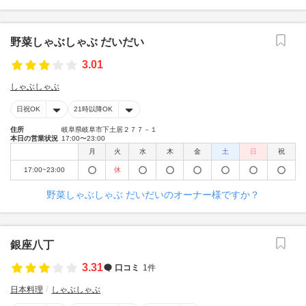
野菜しゃぶしゃぶ だいだい
3.01
しゃぶしゃぶ
日祝OK
21時以降OK
住所
岐阜県岐阜市下土居２７７－１
本日の営業状況
17:00〜23:00
月
火
水
木
金
土
日
祝
17:00~23:00
休
野菜しゃぶしゃぶ だいだいのオーナー様ですか？
銀座八丁
3.31
口コミ
1件
日本料理
しゃぶしゃぶ