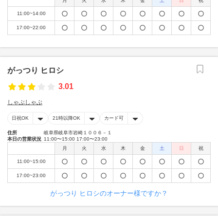
月
火
水
木
金
土
日
祝
11:00~14:00
17:00~22:00
がっつり ヒロシ
3.01
しゃぶしゃぶ
日祝OK
21時以降OK
カード可
住所
岐阜県岐阜市岩崎１００６－１
本日の営業状況
11:00〜15:00 17:00〜23:00
月
火
水
木
金
土
日
祝
11:00~15:00
17:00~23:00
がっつり ヒロシのオーナー様ですか？