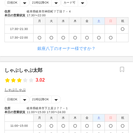
日祝OK
21時以降OK
カード可
住所
岐阜県岐阜市神田町７丁目７－４
本日の営業状況
17:30〜22:00
月
火
水
木
金
土
日
祝
17:30~21:30
17:30~22:00
銀座八丁のオーナー様ですか？
しゃぶしゃぶ太郎
3.02
しゃぶしゃぶ
日祝OK
21時以降OK
住所
岐阜県岐阜市下土居２７７－１
本日の営業状況
11:00〜15:00 17:00〜24:00
月
火
水
木
金
土
日
祝
11:00~15:00