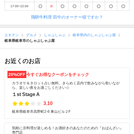
17:00~22:00
休
飛騨牛料理 田中のオーナー様ですか？
エキテン
グルメ
しゃぶしゃぶ
岐阜県内のしゃぶしゃぶ屋
岐阜県岐阜市のしゃぶしゃぶ屋
お近くのお店
20%OFF
今すぐお得なクーポンをチェック
カラオケ＆タロット占い無料。きらめく店内で飲みながら歌いなが
ら、楽しい夜をお過ごしください☆
１st Stage A
3.10
岐阜県岐阜市高野町2-6 東山ビル２F
気軽に京料理が楽しめる！お酒好きのあなたのための『おばんざい』
専門店