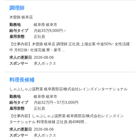
調理師
木曽路 岐阜店
勤務地
岐阜県 岐阜市
給与タイプ
月給33万9,000円～
雇用形態
正社員
【仕事内容】木曽路 岐阜店 調理師 正社員 上場企業 中途50%↑ 女性活躍
中 月8日休↑ 社保完備 寮・家⼿…
求人の更新日
2026-08-06
スポンサー
求人ボックス
料理長候補
しゃぶしゃぶ温野菜 岐阜茜部店/株式会社レインズインターナショナル
勤務地
岐阜県 岐阜市
給与タイプ
月給32万円～57万3,000円
雇用形態
正社員
【仕事内容】しゃぶしゃぶ温野菜 岐阜茜部店/株式会社レインズイン
ターナショナル 料理長候補 正社員 残40時間…
求人の更新日
2026-08-06
スポンサー
求人ボックス