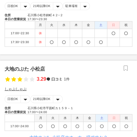
日祝OK
21時以降OK
駐車場有
住所
石川県小松市錦町４２−２
本日の営業状況
17:30〜23:30
月
火
水
木
金
土
日
祝
17:00~22:30
休
17:30~23:30
休
大地のぶた 小松店
3.29
口コミ
1件
しゃぶしゃぶ
日祝OK
21時以降OK
住所
石川県小松市平面町カ１５９－１
本日の営業状況
17:00〜24:00
月
火
水
木
金
土
日
祝
17:00~24:00