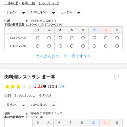
日本料理
寿司・鮨
しゃぶしゃぶ
日祝OK
21時以降OK
カード可
住所
石川県小松市末広町７１
本日の営業状況
11:30〜14:30 17:00〜22:00
月
火
水
木
金
土
日
祝
11:30~14:30
17:00~22:00
つるまるのオーナー様ですか？
肉料理レストラン 北一亭
3.32
口コミ
5件
焼肉
しゃぶしゃぶ
すき焼き
日祝OK
21時以降OK
住所
石川県小松市城南町７５－３
本日の営業状況
17:00〜22:00
月
火
水
木
金
土
日
祝