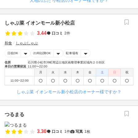
大地のぶた 小松店のオーナー様ですか？
しゃぶ菜 イオンモール新小松店
3.44
口コミ
2件
和食
しゃぶしゃぶ
日祝OK
21時以降OK
駐車場有
住所
石川県小松市沖町周辺土地区画整理事業区域内２０街区
本日の営業状況
11:00〜22:00
月
火
水
木
金
土
日
祝
11:00~22:00
しゃぶ菜 イオンモール新小松店のオーナー様ですか？
つるまる
3.30
口コミ
1件
写真
1枚