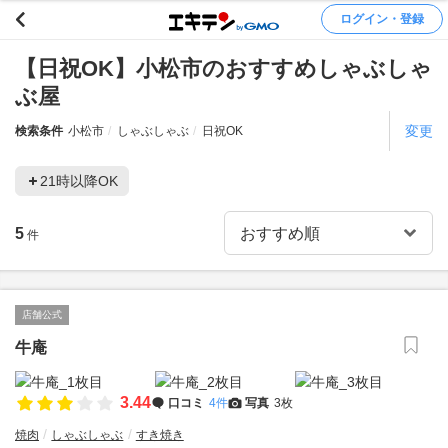
ログイン・登録
【日祝OK】小松市のおすすめしゃぶしゃ
ぶ屋
変更
検索条件
小松市
しゃぶしゃぶ
日祝OK
21時以降OK
5
件
店舗公式
牛庵
3.44
口コミ
4件
写真
3枚
焼肉
しゃぶしゃぶ
すき焼き