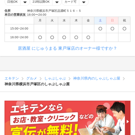
日祝OK
21時以降OK
カード可
住所
神奈川県横浜市戸塚区品濃町５１６－５
本日の営業状況
16:00〜24:00
月
火
水
木
金
土
日
祝
15:00~24:00
16:00~24:00
居酒屋 にじゅうまる 東戸塚店のオーナー様ですか？
エキテン
グルメ
しゃぶしゃぶ
神奈川県内のしゃぶしゃぶ屋
神奈川県横浜市戸塚区のしゃぶしゃぶ屋