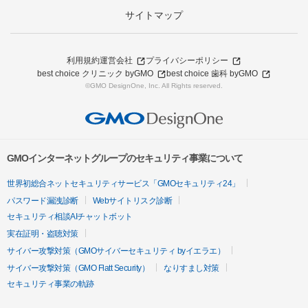
サイトマップ
利用規約
運営会社
プライバシーポリシー
best choice クリニック byGMO
best choice 歯科 byGMO
©GMO DesignOne, Inc. All Rights reserved.
GMOインターネットグループのセキュリティ事業について
世界初総合ネットセキュリティサービス「GMOセキュリティ24」
パスワード漏洩診断
Webサイトリスク診断
セキュリティ相談AIチャットボット
実在証明・盗聴対策
サイバー攻撃対策（GMOサイバーセキュリティ byイエラエ）
サイバー攻撃対策（GMO Flatt Security）
なりすまし対策
セキュリティ事業の軌跡