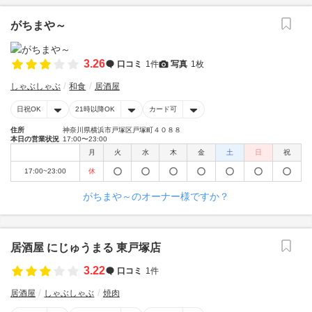
がちまや～
3.26
口コミ
1件
写真
1枚
しゃぶしゃぶ
和食
居酒屋
日祝OK
21時以降OK
カード可
住所
神奈川県横浜市戸塚区戸塚町４０８８
本日の営業状況
17:00〜23:00
月
火
水
木
金
土
日
祝
17:00~23:00
休
がちまや～のオーナー様ですか？
居酒屋 にじゅうまる 東戸塚店
3.22
口コミ
1件
居酒屋
しゃぶしゃぶ
焼肉