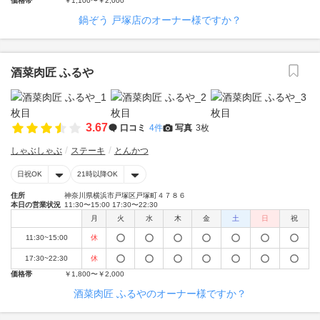
価格帯
￥1,100〜￥2,000
鍋ぞう 戸塚店のオーナー様ですか？
酒菜肉匠 ふるや
3.67
口コミ
4件
写真
3枚
しゃぶしゃぶ
ステーキ
とんかつ
日祝OK
21時以降OK
住所
神奈川県横浜市戸塚区戸塚町４７８６
本日の営業状況
11:30〜15:00 17:30〜22:30
月
火
水
木
金
土
日
祝
11:30~15:00
休
17:30~22:30
休
価格帯
￥1,800〜￥2,000
酒菜肉匠 ふるやのオーナー様ですか？