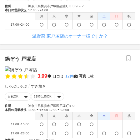
住所
神奈川県横浜市戸塚区品濃町５３９－７
本日の営業状況
17:00〜24:00
月
火
水
木
金
土
日
祝
17:00~24:00
温野菜 東戸塚店のオーナー様ですか？
鍋ぞう 戸塚店
3.99
口コミ
12件
写真
1枚
しゃぶしゃぶ
すき焼き
日祝OK
21時以降OK
住所
神奈川県横浜市戸塚区戸塚町１０
本日の営業状況
11:00〜15:00 17:00〜23:00
月
火
水
木
金
土
日
祝
11:00~15:00
17:00~23:00