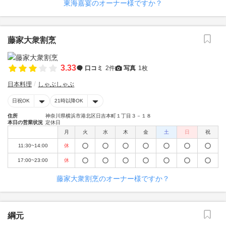
東海嘉宴のオーナー様ですか？
藤家大衆割烹
3.33
口コミ
2件
写真
1枚
日本料理
しゃぶしゃぶ
日祝OK
21時以降OK
住所
神奈川県横浜市港北区日吉本町１丁目３－１８
本日の営業状況
定休日
月
火
水
木
金
土
日
祝
11:30~14:00
休
17:00~23:00
休
藤家大衆割烹のオーナー様ですか？
綱元