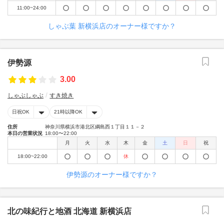
11:00~24:00
しゃぶ葉 新横浜店のオーナー様ですか？
伊勢源
3.00
しゃぶしゃぶ
すき焼き
日祝OK
21時以降OK
住所
神奈川県横浜市港北区綱島西１丁目１１－２
本日の営業状況
18:00〜22:00
月
火
水
木
金
土
日
祝
18:00~22:00
休
伊勢源のオーナー様ですか？
北の味紀行と地酒 北海道 新横浜店