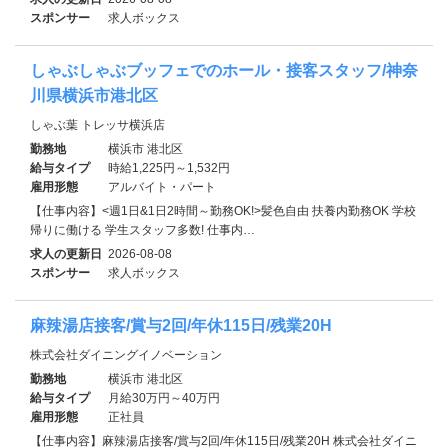
スポンサー
求人ボックス
しゃぶしゃぶブッフェでのホール・接客スタッフ/神奈
川県横浜市港北区
しゃぶ葉 トレッサ横浜店
勤務地
横浜市 港北区
給与タイプ
時給1,225円～1,532円
雇用形態
アルバイト・パート
【仕事内容】<週1日&1日2時間～勤務OK!>髪色自由 扶養内勤務OK 学校
帰りに働ける 学生スタッフ多数! 仕事内…
求人の更新日
2026-08-08
スポンサー
求人ボックス
麻辣湯店接客/賞与2回/年休115日/残業20H
株式会社ダイニングイノベーション
勤務地
横浜市 港北区
給与タイプ
月給30万円～40万円
雇用形態
正社員
【仕事内容】麻辣湯店接客/賞与2回/年休115日/残業20H 株式会社ダイニ