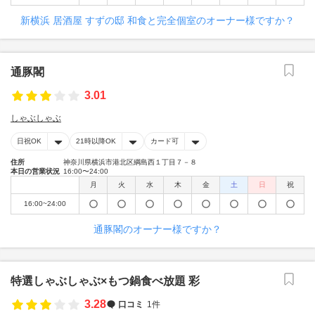
新横浜 居酒屋 すずの邸 和食と完全個室のオーナー様ですか？
通豚閣
3.01
しゃぶしゃぶ
日祝OK
21時以降OK
カード可
住所
神奈川県横浜市港北区綱島西１丁目７－８
本日の営業状況
16:00〜24:00
月
火
水
木
金
土
日
祝
16:00~24:00
通豚閣のオーナー様ですか？
特選しゃぶしゃぶ×もつ鍋食べ放題 彩
3.28
口コミ
1件