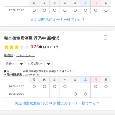
月
火
水
木
金
土
日
祝
17:00~23:00
まん 綱島店のオーナー様ですか？
完全個室居酒屋 浮乃中 新横浜
3.23
口コミ
1件
居酒屋
しゃぶしゃぶ
日祝OK
21時以降OK
住所
神奈川県横浜市港北区新横浜２丁目３－１１
本日の営業状況
16:00〜24:30
月
火
水
木
金
土
日
祝
16:00~24:30
16:00~29:00
完全個室居酒屋 浮乃中 新横浜のオーナー様ですか？