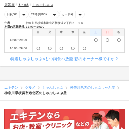
居酒屋
もつ鍋
しゃぶしゃぶ
日祝OK
21時以降OK
カード可
住所
神奈川県横浜市港北区新横浜２丁目５－１６
本日の営業状況
16:00〜29:00
月
火
水
木
金
土
日
祝
13:00~29:00
16:00~29:00
特選しゃぶしゃぶ×もつ鍋食べ放題 彩のオーナー様ですか？
エキテン
グルメ
しゃぶしゃぶ
神奈川県内のしゃぶしゃぶ屋
神奈川県横浜市港北区のしゃぶしゃぶ屋