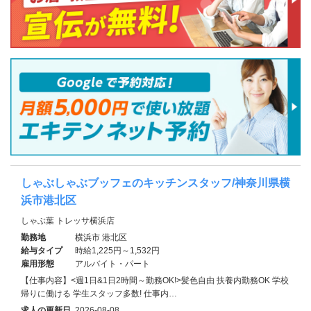
しゃぶしゃぶブッフェのキッチンスタッフ/神奈川県横
浜市港北区
しゃぶ葉 トレッサ横浜店
勤務地
横浜市 港北区
給与タイプ
時給1,225円～1,532円
雇用形態
アルバイト・パート
【仕事内容】<週1日&1日2時間～勤務OK!>髪色自由 扶養内勤務OK 学校
帰りに働ける 学生スタッフ多数! 仕事内…
求人の更新日
2026-08-08