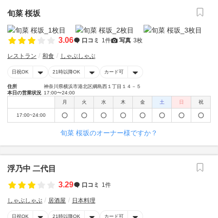
旬菜 桜坂
3.06
口コミ
1件
写真
3枚
レストラン
和食
しゃぶしゃぶ
日祝OK
21時以降OK
カード可
住所
神奈川県横浜市港北区綱島西１丁目１４－５
本日の営業状況
17:00〜24:00
月
火
水
木
金
土
日
祝
17:00~24:00
旬菜 桜坂のオーナー様ですか？
浮乃中 二代目
3.29
口コミ
1件
しゃぶしゃぶ
居酒屋
日本料理
日祝OK
21時以降OK
カード可