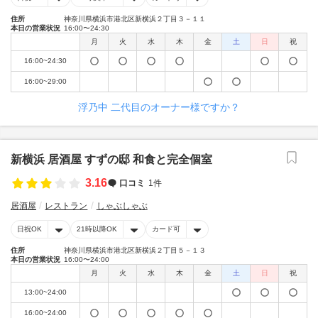
住所
神奈川県横浜市港北区新横浜２丁目３－１１
本日の営業状況
16:00〜24:30
月
火
水
木
金
土
日
祝
16:00~24:30
16:00~29:00
浮乃中 二代目のオーナー様ですか？
新横浜 居酒屋 すずの邸 和食と完全個室
3.16
口コミ
1件
居酒屋
レストラン
しゃぶしゃぶ
日祝OK
21時以降OK
カード可
住所
神奈川県横浜市港北区新横浜２丁目５－１３
本日の営業状況
16:00〜24:00
月
火
水
木
金
土
日
祝
13:00~24:00
16:00~24:00