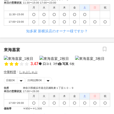
本日の営業状況
11:30〜15:00 17:00〜23:00
月
火
水
木
金
土
日
祝
11:30~15:00
17:00~23:00
知多家 新横浜店のオーナー様ですか？
東海嘉宴
3.47
口コミ
3件
写真
6枚
中華料理
しゃぶしゃぶ
日祝OK
21時以降OK
住所
神奈川県横浜市港北区綱島東１丁目１０－９
本日の営業状況
17:00〜26:00
月
火
水
木
金
土
日
祝
17:00~26:00
価格帯
￥950〜￥1,500