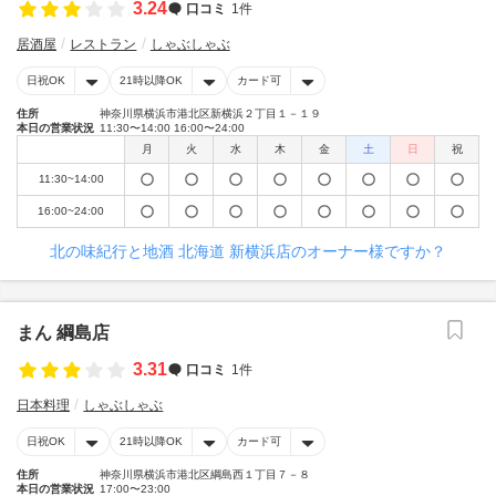
3.24
口コミ
1件
居酒屋
レストラン
しゃぶしゃぶ
日祝OK
21時以降OK
カード可
住所
神奈川県横浜市港北区新横浜２丁目１－１９
本日の営業状況
11:30〜14:00 16:00〜24:00
月
火
水
木
金
土
日
祝
11:30~14:00
16:00~24:00
北の味紀行と地酒 北海道 新横浜店のオーナー様ですか？
まん 綱島店
3.31
口コミ
1件
日本料理
しゃぶしゃぶ
日祝OK
21時以降OK
カード可
住所
神奈川県横浜市港北区綱島西１丁目７－８
本日の営業状況
17:00〜23:00