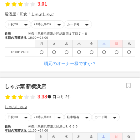
3.01
居酒屋
和食
しゃぶしゃぶ
日祝OK
21時以降OK
カード可
住所
神奈川県横浜市港北区綱島西１丁目７－８
本日の営業状況
16:00〜24:00
月
火
水
木
金
土
日
祝
16:00~24:00
綱元のオーナー様ですか？
しゃぶ葉 新横浜店
3.38
口コミ
2件
しゃぶしゃぶ
日祝OK
21時以降OK
駐車場有
カード可
住所
神奈川県横浜市港北区鳥山町６５５
本日の営業状況
11:00〜24:00
月
火
水
木
金
土
日
祝