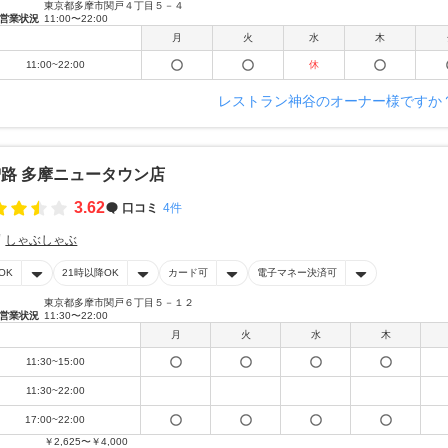
東京都多摩市関戸４丁目５－４
営業状況
11:00〜22:00
月
火
水
木
11:00~22:00
休
レストラン神谷のオーナー様ですか
路 多摩ニュータウン店
3.62
口コミ
4件
しゃぶしゃぶ
OK
21時以降OK
カード可
電子マネー決済可
東京都多摩市関戸６丁目５－１２
営業状況
11:30〜22:00
月
火
水
木
11:30~15:00
11:30~22:00
17:00~22:00
￥2,625〜￥4,000