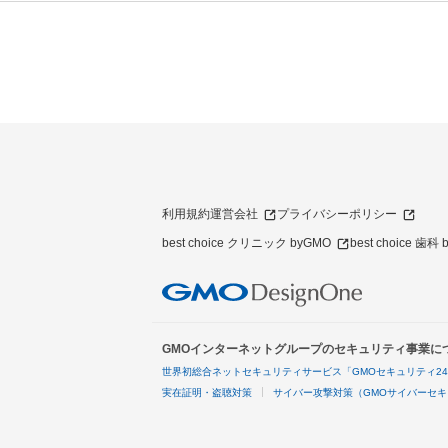
利用規約
運営会社
プライバシーポリシー
best choice クリニック byGMO
best choice 歯科
GMOインターネットグループのセキュリティ事業に
世界初総合ネットセキュリティサービス「GMOセキュリティ2
実在証明・盗聴対策
サイバー攻撃対策（GMOサイバーセキ