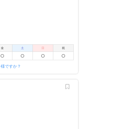
金
土
日
祝
ー様ですか？