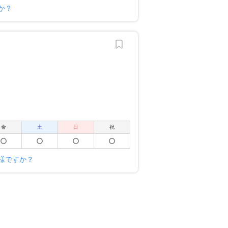
か？
金
土
日
祝
様ですか？