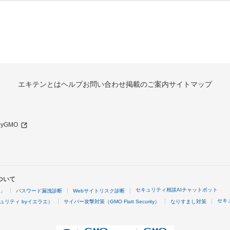
エキテンとは
ヘルプ
お問い合わせ
掲載のご案内
サイトマップ
 byGMO
ついて
セキュリティ相談AIチャットボット
4」
パスワード漏洩診断
Webサイトリスク診断
セキ
ュリティ byイエラエ）
サイバー攻撃対策（GMO Flatt Security）
なりすまし対策