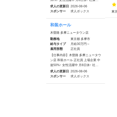
求人の更新日
2026-08-06
スポンサー
求人ボックス
東
和装ホール
木曽路 多摩ニュータウン店
勤務地
東京都 多摩市
給与タイプ
月給30万円～
雇用形態
正社員
【仕事内容】木曽路 多摩ニュータウ
ン店 和装ホール 正社員 上場企業 中
途50%↑ 女性活躍中 月8日休↑ 社…
求人の更新日
2026-08-06
スポンサー
求人ボックス