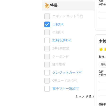
住所
本日の
特長
エキテン ネット予約
日祝OK
早朝OK
21時以降OK
木曽
24時間営業
クーポン有
和食
駐車場有
日祝
住所
クレジットカード可
本日の
QRコード決済可
電子マネー決済可
もっと見る
価格帯