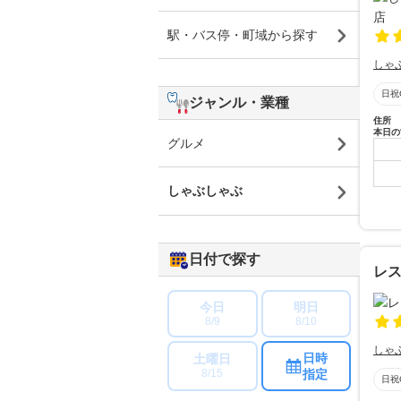
駅・バス停・町域から探す
しゃ
日祝
ジャンル・業種
住所
本日の
グルメ
しゃぶしゃぶ
日付で探す
レ
今日
明日
8/9
8/10
しゃ
日時
土曜日
指定
8/15
日祝