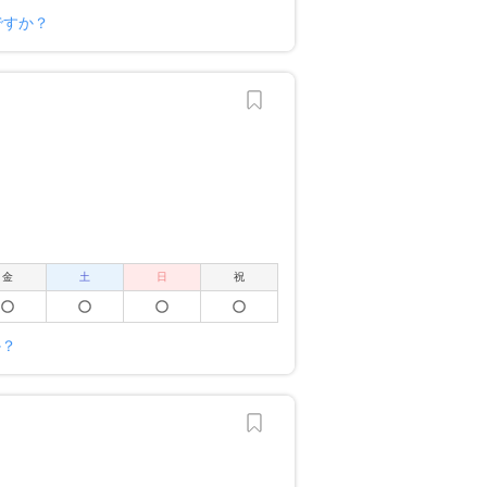
ですか？
金
土
日
祝
か？