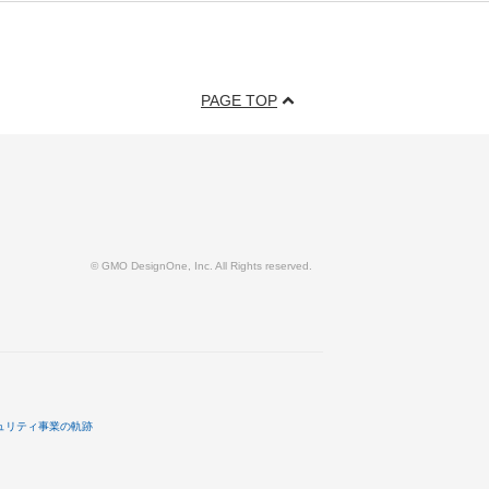
PAGE TOP
© GMO DesignOne, Inc. All Rights reserved.
ュリティ事業の軌跡