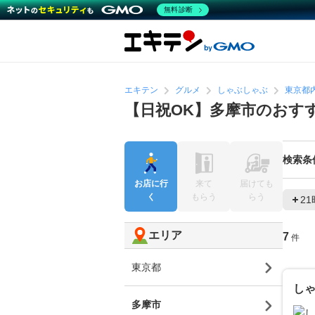
無料診断
エキテン
グルメ
しゃぶしゃぶ
東京都
【日祝OK】多摩市のおす
検索条
お店に行
来て
届けても
く
もらう
らう
2
エリア
7
件
東京都
しゃ
多摩市