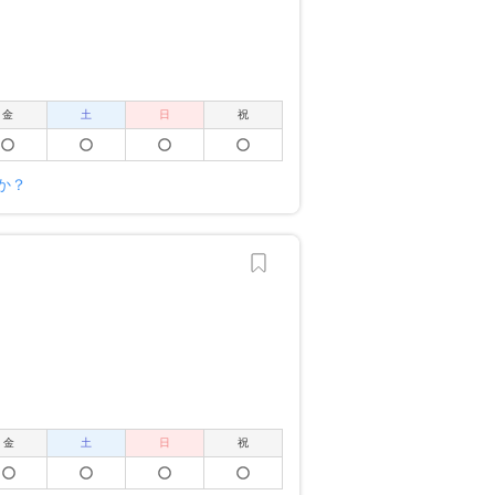
金
土
日
祝
か？
金
土
日
祝