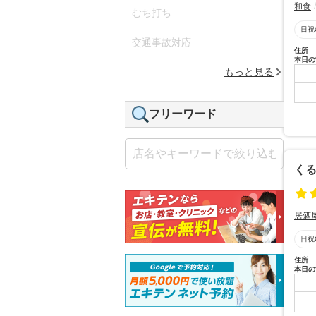
和食
むち打ち
日祝
交通事故対応
住所
本日の
もっと見る
フリーワード
くる
居酒
日祝
住所
本日の