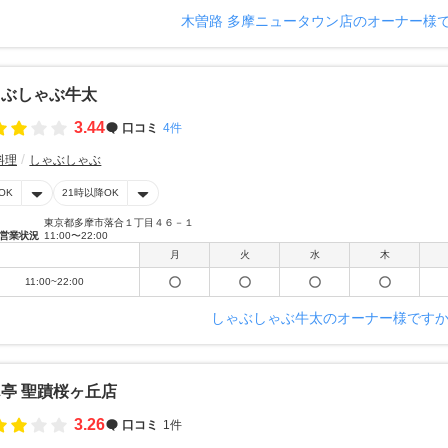
木曽路 多摩ニュータウン店のオーナー様
ゃぶしゃぶ牛太
3.44
口コミ
4件
料理
しゃぶしゃぶ
OK
21時以降OK
東京都多摩市落合１丁目４６－１
営業状況
11:00〜22:00
月
火
水
木
11:00~22:00
しゃぶしゃぶ牛太のオーナー様です
亭 聖蹟桜ヶ丘店
3.26
口コミ
1件