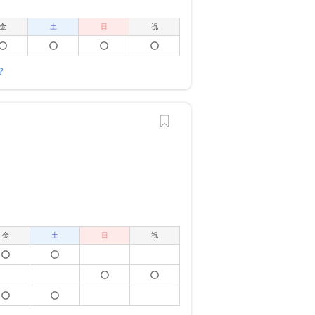
金
土
日
祝
？
金
土
日
祝