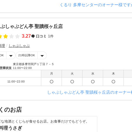
くるり 多摩センターのオーナー様です
ぶしゃぶどん亭 聖蹟桜ヶ丘店
3.27
口コミ
1件
料理
しゃぶしゃぶ
OK
21時以降OK
東京都多摩市関戸１丁目７－５
営業状況
11:00〜22:00
月
火
水
木
11:00~22:00
しゃぶしゃぶどん亭 聖蹟桜ヶ丘店のオーナー
くのお店
富な地酒とくじらが食せるお店。お食事だけでもどうぞ。
料理うさぎ