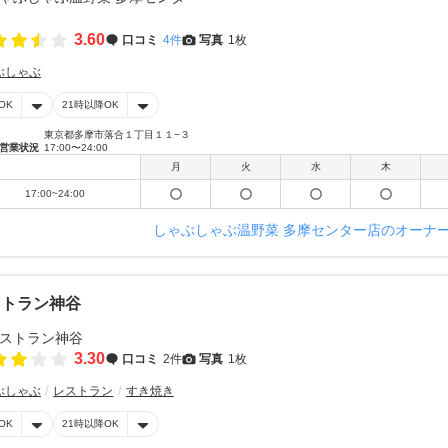
3.60
口コミ
4件
写真
1枚
ぶしゃぶ
OK
21時以降OK
東京都多摩市落合１丁目１１−３
営業状況
17:00〜24:00
月
火
水
木
17:00~24:00
しゃぶしゃぶ温野菜 多摩センター店のオーナ
ストラン神谷
3.30
口コミ
2件
写真
1枚
ぶしゃぶ
レストラン
すき焼き
OK
21時以降OK