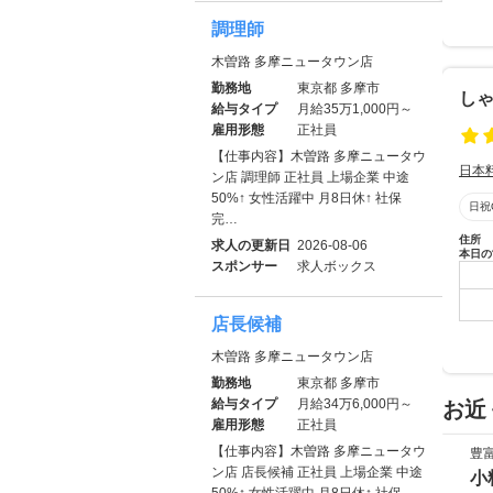
調理師
木曽路 多摩ニュータウン店
勤務地
東京都 多摩市
しゃ
給与タイプ
月給35万1,000円～
雇用形態
正社員
【仕事内容】木曽路 多摩ニュータウ
日本
ン店 調理師 正社員 上場企業 中途
50%↑ 女性活躍中 月8日休↑ 社保
日祝
完…
住所
求人の更新日
2026-08-06
本日の
スポンサー
求人ボックス
店長候補
木曽路 多摩ニュータウン店
勤務地
東京都 多摩市
給与タイプ
月給34万6,000円～
お近
雇用形態
正社員
【仕事内容】木曽路 多摩ニュータウ
豊
ン店 店長候補 正社員 上場企業 中途
小
50%↑ 女性活躍中 月8日休↑ 社保…