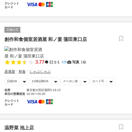
クレジット
カード
店舗公式
創作和食個室居酒屋 和ノ宴 蒲田東口店
3.77
口コミ
4件
写真
1枚
居酒屋
和食
しゃぶしゃぶ
日祝OK
21時以降OK
クーポン有
カード可
住所
東京都大田区蒲田5-19-15
本日の営業状況
16:30〜26:30
クレジット
カード
温野菜 池上店