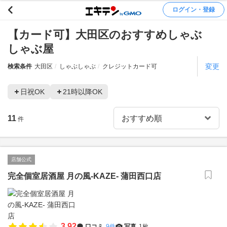
ログイン・登録
【カード可】大田区のおすすめしゃぶ
しゃぶ屋
変更
検索条件
大田区
しゃぶしゃぶ
クレジットカード可
日祝OK
21時以降OK
11
件
店舗公式
完全個室居酒屋 月の風‐KAZE‐ 蒲田西口店
3.92
口コミ
9件
写真
1枚