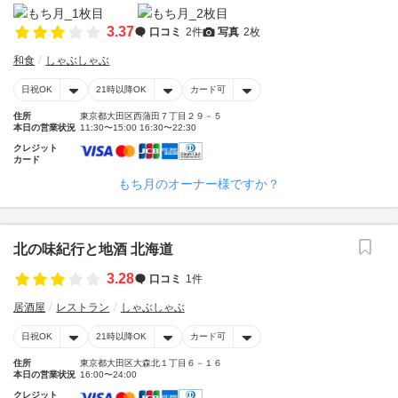
3.37
口コミ
2件
写真
2枚
和食
しゃぶしゃぶ
日祝OK
21時以降OK
カード可
住所
東京都大田区西蒲田７丁目２９－５
本日の営業状況
11:30〜15:00 16:30〜22:30
クレジット
カード
もち月のオーナー様ですか？
北の味紀行と地酒 北海道
3.28
口コミ
1件
居酒屋
レストラン
しゃぶしゃぶ
日祝OK
21時以降OK
カード可
住所
東京都大田区大森北１丁目６－１６
本日の営業状況
16:00〜24:00
クレジット