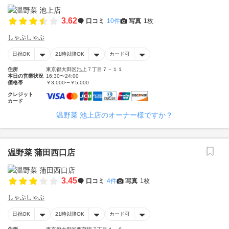
3.62
口コミ
10件
写真
1枚
しゃぶしゃぶ
日祝OK
21時以降OK
カード可
住所
東京都大田区池上７丁目７－１１
本日の営業状況
16:30〜24:00
価格帯
￥3,000〜￥5,000
クレジット
カード
温野菜 池上店のオーナー様ですか？
温野菜 蒲田西口店
3.45
口コミ
4件
写真
1枚
しゃぶしゃぶ
日祝OK
21時以降OK
カード可