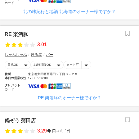
カード
北の味紀行と地酒 北海道のオーナー様ですか？
RE 楽酒豚
3.01
しゃぶしゃぶ
居酒屋
バー
日祝OK
21時以降OK
カード可
住所
東京都大田区西蒲田２丁目８－２８
本日の営業状況
17:00〜26:00
クレジット
カード
RE 楽酒豚のオーナー様ですか？
鍋ぞう 蒲田店
3.29
口コミ
1件